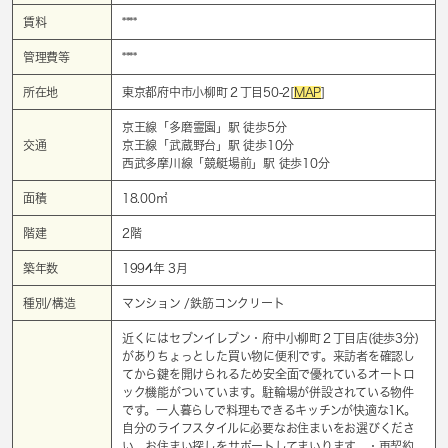
賃料
****
管理費等
****
所在地
東京都府中市小柳町２丁目50-2[
MAP
]
京王線「
多磨霊園
」駅 徒歩5分
交通
京王線「
武蔵野台
」駅 徒歩10分
西武多摩川線「
競艇場前
」駅 徒歩10分
面積
18.00㎡
階建
2階
築年数
1994年 3月
種別/構造
マンション /鉄筋コンクリート
近くにはセブンイレブン・府中小柳町２丁目店(徒歩3分)
がありちょっとした買い物に便利です。来訪者を確認し
てから鍵を開けられるため安全面で優れているオートロ
ック機能がついています。駐輪場が併設されている物件
です。一人暮らしで料理もできるキッチンが快適な1K。
自分のライフスタイルに必要なお住まいをお選びくださ
い。お住まい探しをサポートしてまいります。・再契約