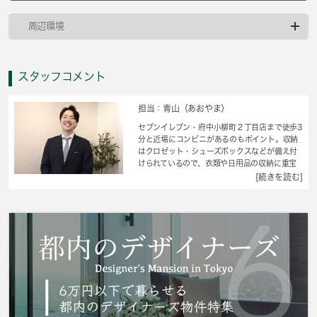
周辺環境
スタッフコメント
担当：青山（あおやま）
セブンイレブン・府中小柳町２丁目店まで徒歩3
分と近場にコンビニがあるのもポイント。収納
はクロゼット・シューズボックスなどが備え付
けられているので、衣類や日用品の収納に重宝
します。室内設備はエアコン・フローリングな
[続きを読む]
どが揃っているので、快適に過ごしやすいお部
屋になります。知らない来訪者が玄関前まで来
なくなり防犯対策につながるオートロック機能
があります。ペット相談OKなので、大好きなペ
ットと一緒に暮らせます。府中市エリアや京王
線多磨霊園付近で、お気に入りのお部屋を探し
ませんか。快適な暮らしが送れるように、素敵
なお部屋をご紹介致します。