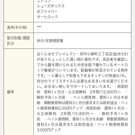
エアコン
シューズボックス
光ファイバー
オートロック
条件(その他)
****
取引形態/賃貸
仲介/定期借家権
区分
近くにはセブンイレブン・府中小柳町２丁目店(徒歩3分)
がありちょっとした買い物に便利です。来訪者を確認し
てから鍵を開けられるため安全面で優れているオートロ
ック機能がついています。駐輪場が併設されている物件
です。一人暮らしで料理もできるキッチンが快適な1K。
自分のライフスタイルに必要なお住まいをお選びくださ
い。お住まい探しをサポートしてまいります。・再契約
備考
料 賃料1ヶ月分・火災保険料 2年間/15,000円～ ・
解約予告1ヶ月前 ・ペット飼育時、賃料1ヶ月分を前
納 無断飼育時は賃料3ヶ月分請求または即刻退去・ペッ
ト飼育時賃料3,000円アップ・再契約料 賃料1ヶ月分・
火災保険料 2年間/15,000円～ ・解約予告1ヶ月
前 ・ペット飼育時、賃料1ヶ月分を前納 無断飼育時は
賃料3ヶ月分請求または即刻退去・ペット飼育時賃料
3,000円アップ