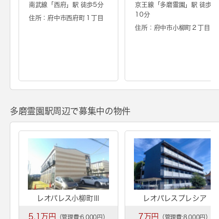
南武線「
西府
」駅 徒歩5分
京王線「
多磨霊園
」駅 徒歩
10分
住所：府中市西府町１丁目
住所：府中市小柳町２丁目
多磨霊園駅周辺で募集中の物件
レオパレス小柳町Ⅲ
レオパレスプレシア
5.1万円
7万円
（管理費:6,000円）
（管理費:8,000円）