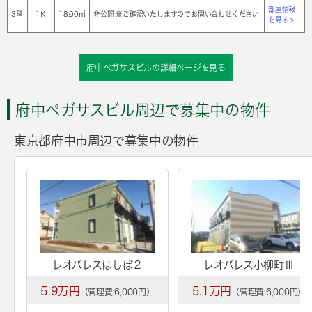
部屋情報
3階
1Ｋ
18.00㎡
非公開 ※ご確認いたしますのでお問い合わせください
を見る >
府中ペガサスビルの詳細ページを見る
府中ペガサスビル周辺で募集中の物件
東京都府中市周辺で募集中の物件
レオパレスはしば２
レオパレス小柳町Ⅲ
5.9万円
5.1万円
（管理費:6,000円）
（管理費:6,000円）