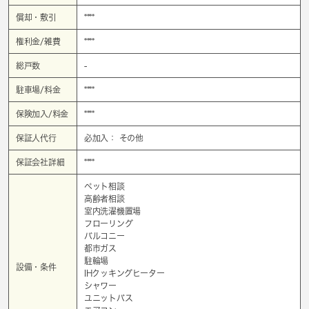
償却・敷引
****
権利金/雑費
****
総戸数
-
駐車場/料金
****
保険加入/料金
****
保証人代行
必加入： その他
保証会社詳細
****
ペット相談
高齢者相談
室内洗濯機置場
フローリング
バルコニー
都市ガス
駐輪場
設備・条件
IHクッキングヒーター
シャワー
ユニットバス