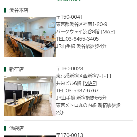
渋谷本店
〒150-0041
東京都渋谷区神南1-20-9
パークウェイ渋谷8階
[MAP]
TEL:03-6455-3405
JR山手線 渋谷駅徒歩4分
〒160-0023
新宿店
東京都新宿区西新宿7-1-11
共栄ビル6階
[MAP]
TEL:03-5937-6767
JR山手線 新宿駅徒歩5分
東京メトロ丸の内線 新宿駅徒歩
2分
池袋店
〒170-0013