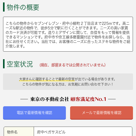
物件の概要
こちらの物件からセブンイレブン・府中小柳町２丁目店まで225mです。高ニ
ーズな駅近の物件で、徒歩5分で駅に行くことができます。ニーズの高い家賃
のカード決済が可能です。造りとデザインに関して、自信をもって情報を提供
できるマンションです。府中市や京王線多磨霊園付近で物件をお探しなら、当
社にお任せください。当社では、お客様のニーズに合ったステキな物件をご紹
介致します。
空室状況
(現在、部屋まるでは公開されていません）
大家さんに確認することで最新の空室
が出ている場合があります。
こちらの物件が気になる方は、お気軽にお問い合わせ下さい！
電話で最新情報を確認
メールで最新情報を確認
物件名
府中ペガサスビル