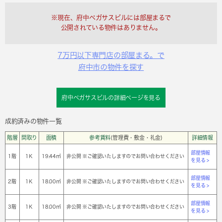
※現在、府中ペガサスビルには部屋まるで
公開されている物件はありません。
7万円以下専門店の部屋まる。で
府中市の物件を探す
府中ペガサスビルの詳細ページを見る
成約済みの物件一覧
階層
間取り
面積
参考賃料
(管理費・敷金・礼金)
詳細情報
部屋情報
1階
1Ｋ
19.44㎡
非公開 ※ご確認いたしますのでお問い合わせください
を見る >
部屋情報
2階
1Ｋ
18.00㎡
非公開 ※ご確認いたしますのでお問い合わせください
を見る >
部屋情報
3階
1Ｋ
18.00㎡
非公開 ※ご確認いたしますのでお問い合わせください
を見る >