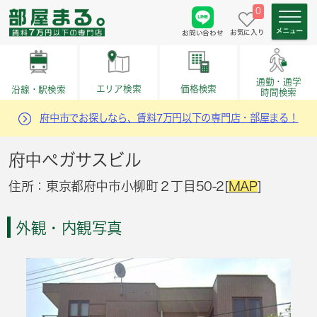
0
お気に入り
お問い合わせ
通勤・通学
価格検索
エリア検索
沿線・駅検索
時間検索
府中市でお探しなら、賃料7万円以下の専門店・部屋まる！
府中ペガサスビル
住所：東京都府中市小柳町２丁目50-2[
MAP
]
外観・内観写真