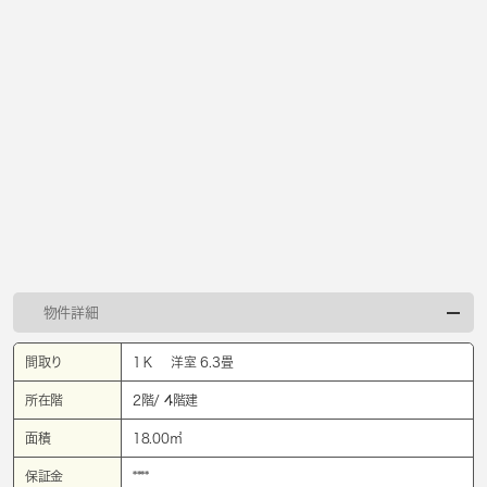
物件詳細
間取り
1Ｋ 洋室 6.3畳
所在階
2階/ 4階建
面積
18.00㎡
保証金
****