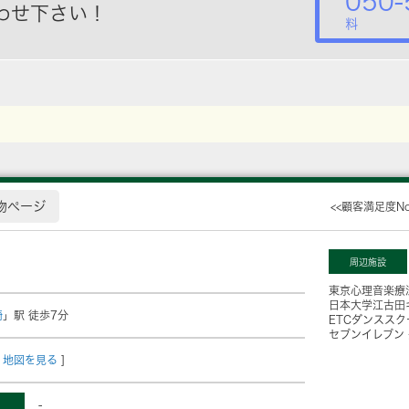
050-
わせ下さい！
料
物ページ
<<顧客満足度N
周辺施設
東京心理音楽療
日本大学江古田
崎
」駅 徒歩7分
ETCダンススク
セブンイレブン
地図を見る
]
-