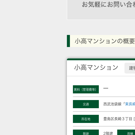
お気軽にお問い合
小高マンションの概要
小高マンション
建
****
賃料（管理費等）
西武池袋線「
東長
交通
豊島区長崎３丁目 [
所在地
2階建
階建
面積