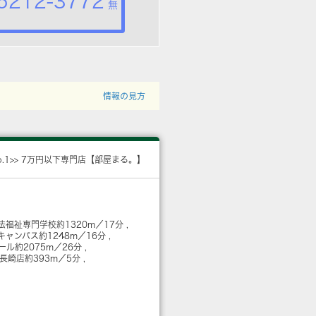
5212-3772
無
情報の見方
o.1>> 7万円以下専門店【部屋まる。】
法福祉専門学校
約1320m／17分
キャンパス
約1248m／16分
ール
約2075m／26分
 長崎店
約393m／5分