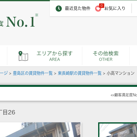
0
最近見た物件
お気に入り
※
エリアから探す
その他検索
AREA
OTHER
ページ
>
豊島区の賃貸物件一覧
>
東長崎駅の賃貸物件一覧
>
小高マンション
<<顧客満足度N
目26