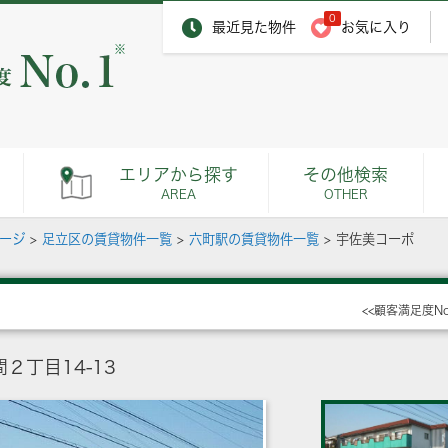
0
最近見た物件
お気に入り
※
エリアから探す
その他検索
AREA
OTHER
ページ
>
足立区の賃貸物件一覧
>
六町駅の賃貸物件一覧
>
宇佐美コーポ
<<顧客満足度N
２丁目14-13