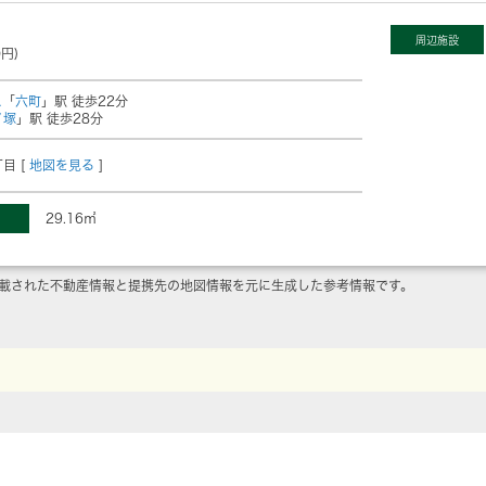
周辺施設
0円)
ス
「
六町
」駅 徒歩22分
ノ塚
」駅 徒歩28分
目 [
地図を見る
]
29.16㎡
載された不動産情報と提携先の地図情報を元に生成した参考情報です。