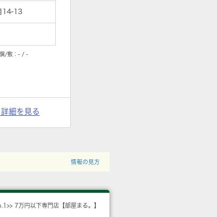
4-13
償/敷：
- / -
> 詳細を見る
情報の見方
o.1>> 7万円以下専門店【部屋まる。】