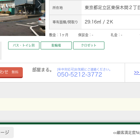
東京都足立区東保木間２丁目1
所在地
29.16㎡ / 2Ｋ
専有面積/間取り
敷金：
1ヶ月
保証金：
-
礼金：
-
バス・トイレ別
駐輪場
クロゼット
部屋まる。
[年中対応可]お気軽にご連絡ください。
>
わせ
無料
050-5212-3772
ページ
<<顧客満足度N