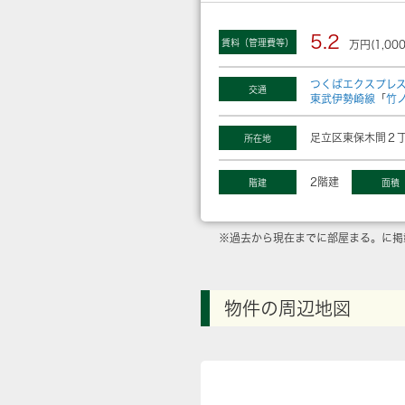
5.2
賃料（管理費等）
万円(1,00
つくばエクスプレ
交通
東武伊勢崎線
「
竹
足立区東保木間２丁
所在地
2階建
階建
面積
※過去から現在までに部屋まる。に掲
物件の周辺地図