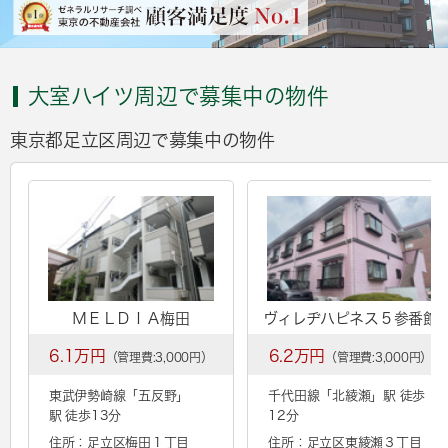
大室ハイツ周辺で募集中の物件
東京都足立区周辺で募集中の物件
ＭＥＬＤＩＡ梅田
ヴィレヂハピネス５参番館
6.1万円
6.2万円
（管理費:3,000円）
（管理費:3,000円）
東武伊勢崎線「
五反野
」
千代田線「
北綾瀬
」駅 徒歩
駅 徒歩13分
12分
住所：足立区梅田１丁目
住所：足立区東綾瀬３丁目