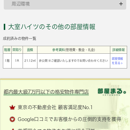
周辺環境
大室ハイツのその他の部屋情報
成約済みの物件一覧
階層
間取り
面積
参考賃料
(管理費・敷金・礼金)
詳細情報
部屋情報
1階
1Ｒ
21.12㎡
非公開 ※ご確認いたしますのでお問い合わせください
を見る >
都内最大級7万円以下の格安物件専門店
東京の不動産会社 顧客満足度No.1
Google口コミでお客様からの圧倒的支持を獲得