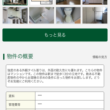
もっと見る
物件の概要
情報の見方
強度のある外観タイル張りは、外面の耐久性にも優れます。こちらの物件
はマンションです。この物件は駅まで徒歩13分の立地です。数ある不動
産物件の中からお客様の求めの条件に合った物件をお探しします。どう
ぞお気軽にご利用ください。
賃料
****
管理費等
****