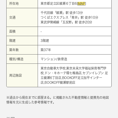
所在地
東京都足立区綾瀬６丁目6[
MAP
]
千代田線
「
綾瀬
」駅 徒歩13分
交通
つくばエクスプレス
「
青井
」駅 徒歩10分
東武伊勢崎線
「
五反野
」駅 徒歩20分
面積
-
階建
3階建
築年数
築37年
種別/構造
マンション/鉄骨造
東京自動車大学校,東京未来大学福祉保育専門学
校,ドン・キホーテ環七梅島店,セブンイレブン 足
周辺施設
立綾瀬6丁目店,BOOKOFF足立加平インター
店,BOOKOFF綾瀬駅前店
※過去から現在までに部屋まる。に掲載された不動産情報と提携先の地図
情報を元に生成した参考情報です。