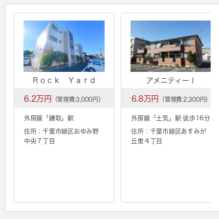
Ｒｏｃｋ Ｙａｒｄ
アメニティーⅠ
6.2万円
6.8万円
（管理費:3,000円）
（管理費:2,300円）
外房線「
鎌取
」駅
外房線「
土気
」駅 徒歩16分
住所：千葉市緑区おゆみ野
住所：千葉市緑区あすみが
中央７丁目
丘東４丁目