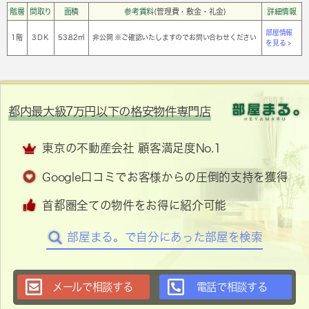
階層
間取り
面積
参考賃料
(管理費・敷金・礼金)
詳細情報
部屋情報
1階
3ＤＫ
53.82㎡
非公開 ※ご確認いたしますのでお問い合わせください
を見る >
都内最大級7万円以下の格安物件専門店
東京の不動産会社 顧客満足度No.1
Google口コミでお客様からの圧倒的支持を獲得
首都圏全ての物件をお得に紹介可能
部屋まる。で自分にあった部屋を検索
メールで相談する
電話で相談する