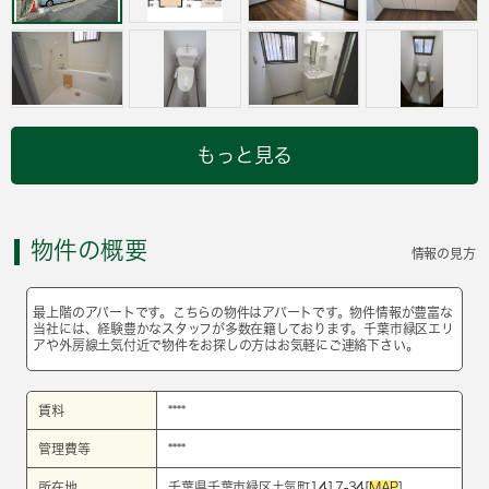
もっと見る
物件の概要
情報の見方
最上階のアパートです。こちらの物件はアパートです。物件情報が豊富な
当社には、経験豊かなスタッフが多数在籍しております。千葉市緑区エリ
アや外房線土気付近で物件をお探しの方はお気軽にご連絡下さい。
賃料
****
管理費等
****
所在地
千葉県千葉市緑区土気町1417-34[
MAP
]