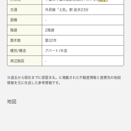
交通
外房線
「
土気
」駅 徒歩23分
面積
-
階建
2階建
築年数
築32年
種別/構造
アパート/木造
周辺施設
-
※過去から現在までに部屋まる。に掲載された不動産情報と提携先の地図
情報を元に生成した参考情報です。
地図