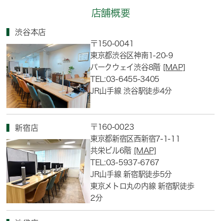
店舗概要
渋谷本店
〒150-0041
東京都渋谷区神南1-20-9
パークウェイ渋谷8階
[MAP]
TEL:03-6455-3405
JR山手線 渋谷駅徒歩4分
〒160-0023
新宿店
東京都新宿区西新宿7-1-11
共栄ビル6階
[MAP]
TEL:03-5937-6767
JR山手線 新宿駅徒歩5分
東京メトロ丸の内線 新宿駅徒歩
2分