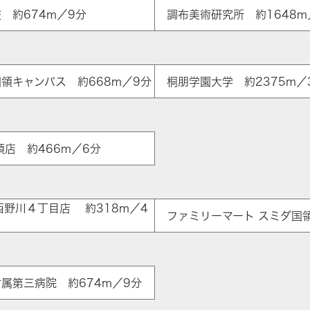
 約674m／9分
調布美術研究所 約1648m
領キャンパス 約668m／9分
桐朋学園大学 約2375m／
領店 約466m／6分
ア
西野川４丁目店 約318m／4
ファミリーマート スミダ国領
属第三病院 約674m／9分