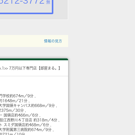
5212-3772
無
情報の見方
o.1>> 7万円以下専門店【部屋まる。】
門学校
約674m／9分
約1648m／21分
大学国領キャンパス
約668m／9分
2375m／30分
ー 国領店
約466m／6分
 狛江西野川４丁目店
約318m／4分
ト スミダ国領店
約468m／6分
大学附属第三病院
約674m／9分
約721m／10分