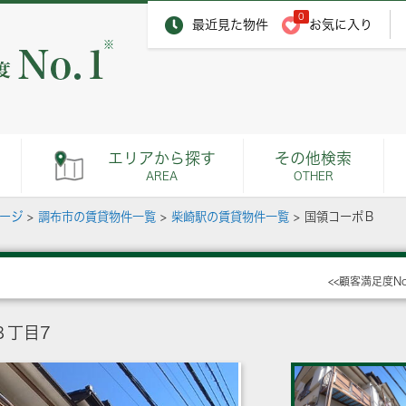
0
最近見た物件
お気に入り
※
エリアから探す
その他検索
AREA
OTHER
ページ
>
調布市の賃貸物件一覧
>
柴崎駅の賃貸物件一覧
>
国領コーポＢ
<<顧客満足度N
８丁目7