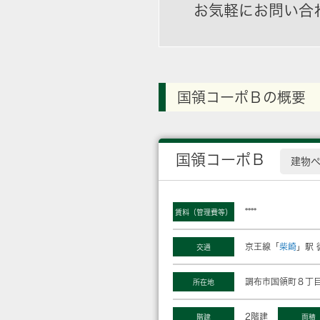
お気軽にお問い合
国領コーポＢの概要
国領コーポＢ
建物
****
賃料（管理費等）
京王線「
柴崎
」駅 
交通
調布市国領町８丁目
所在地
2階建
階建
面積