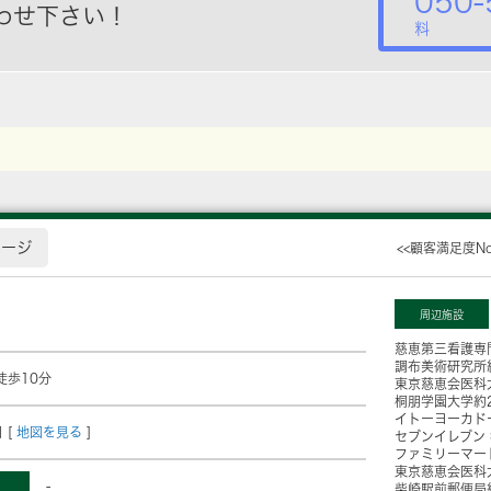
050-
わせ下さい！
料
ページ
<<顧客満足度N
周辺施設
慈恵第三看護専
調布美術研究所
徒歩10分
東京慈恵会医科
桐朋学園大学
約
イトーヨーカド
 [
地図を見る
]
セブンイレブン
ファミリーマー
東京慈恵会医科
-
柴崎駅前郵便局