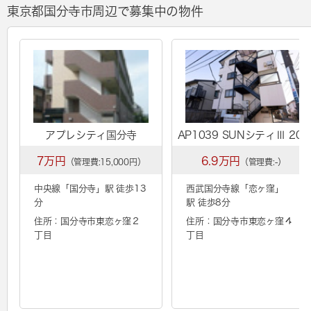
東京都国分寺市周辺で募集中の物件
アプレシティ国分寺
AP1039 SUNシティⅢ 203
7万円
6.9万円
（管理費:15,000円）
（管理費:-）
中央線「
国分寺
」駅 徒歩13
西武国分寺線「
恋ヶ窪
」
分
駅 徒歩8分
住所：国分寺市東恋ヶ窪２
住所：国分寺市東恋ヶ窪４
丁目
丁目