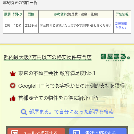
成約済みの物件一覧
階層
間取り
面積
参考賃料
(管理費・敷金・礼金)
詳細情報
部屋情報
2階
1ＤＫ
23.89㎡
非公開 ※ご確認いたしますのでお問い合わせください
を見る >
都内最大級7万円以下の格安物件専門店
東京の不動産会社 顧客満足度No.1
Google口コミでお客様からの圧倒的支持を獲得
首都圏全ての物件をお得に紹介可能
部屋まる。で自分にあった部屋を検索
メールで相談する
電話で相談する