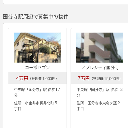
国分寺駅周辺で募集中の物件
コーポセブン
アプレシティ国分寺
4万円
7万円
（管理費:1,000円）
（管理費:15,000円）
中央線「
国分寺
」駅 徒歩17
中央線「
国分寺
」駅 徒歩13
分
分
住所：小金井市貫井北町５
住所：国分寺市東恋ヶ窪２
丁目
丁目