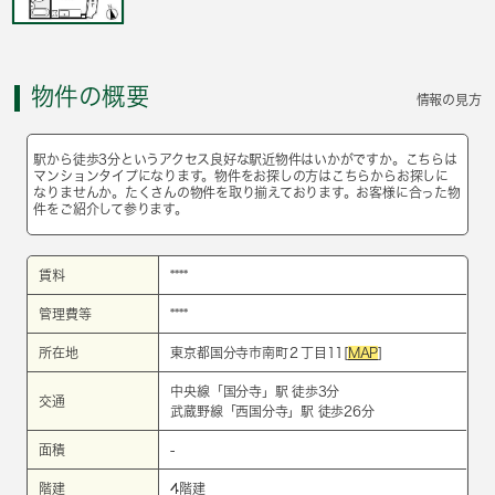
物件の概要
情報の見方
駅から徒歩3分というアクセス良好な駅近物件はいかがですか。こちらは
マンションタイプになります。物件をお探しの方はこちらからお探しに
なりませんか。たくさんの物件を取り揃えております。お客様に合った物
件をご紹介して参ります。
賃料
****
管理費等
****
所在地
東京都国分寺市南町２丁目11[
MAP
]
中央線
「
国分寺
」駅 徒歩3分
交通
武蔵野線
「
西国分寺
」駅 徒歩26分
面積
-
階建
4階建