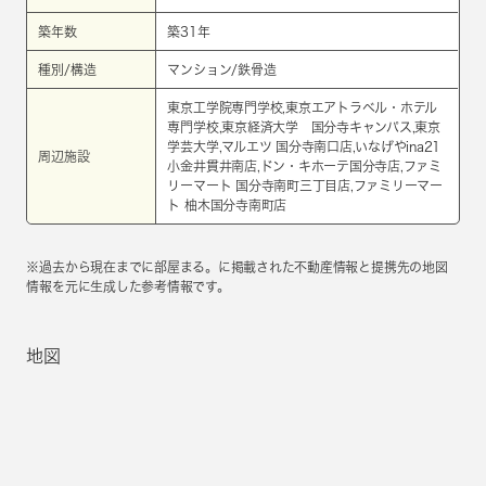
築年数
築31年
種別/構造
マンション/鉄骨造
東京工学院専門学校,東京エアトラベル・ホテル
専門学校,東京経済大学 国分寺キャンパス,東京
学芸大学,マルエツ 国分寺南口店,いなげやina21
周辺施設
小金井貫井南店,ドン・キホーテ国分寺店,ファミ
リーマート 国分寺南町三丁目店,ファミリーマー
ト 柚木国分寺南町店
※過去から現在までに部屋まる。に掲載された不動産情報と提携先の地図
情報を元に生成した参考情報です。
地図