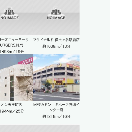
ガーズニューヨーク
マクドナルド 保土ヶ谷駅前店
BURGERS.N.Y)
約1039m／13分
1493m／19分
イオン天王町店
MEGAドン・キホーテ狩場イ
ンター店
1944m／25分
約1218m／16分