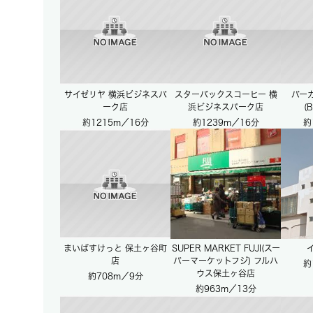
サイゼリヤ 横浜ビジネスパ
スターバックスコーヒー 横
バー
ーク店
浜ビジネスパーク店
(
約1215m／16分
約1239m／16分
約
まいばすけっと 保土ヶ谷町
SUPER MARKET FUJI(スー
店
パーマーケットフジ) フルハ
約
ウス保土ヶ谷店
約708m／9分
約963m／13分