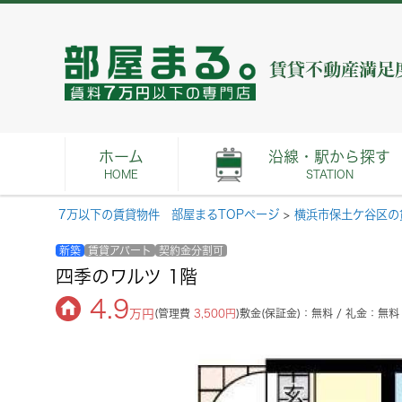
ホーム
沿線・駅から探す
HOME
STATION
7万以下の賃貸物件 部屋まるTOPページ
>
横浜市保土ケ谷区の
新築
賃貸アパート
契約金分割可
四季のワルツ 1階
4.9
万円
(管理費
3,500円
)
敷金(保証金)：無料 / 礼金：無料