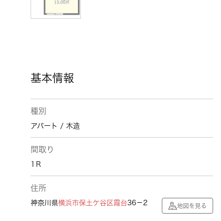
基本情報
種別
アパート / 木造
間取り
1Ｒ
住所
神奈川県
横浜市保土ケ谷区
霞台
36－2
地図を見る