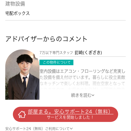
建物設備
宅配ボックス
アドバイザーからのコメント
釘崎(くぎざき)
7万以下専門スタッフ
この物件について
室内設備はエアコン・フローリングなど充実し
た設備を備え付けています。暮らしに役立素敵
なキッチンで楽しくお料理。現在空家となって
おりますので、お早めのお引越しが可能な物件
続きを読む
です。気持ちのよい日の光がよく入る2面採光
のお部屋。ニーズの高い角部屋、隣家が一つ少
ない分、生活騒音の悩みが減ります。 城南コ
部屋まる。安心サポート24（無料）
ミュニティのホームページから住まいを探して
サービスを開始しました！
みませんか。わたしたちが快適な住まい探しを
お手伝い致します。
安心サポート24（無料）ご利用について