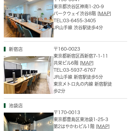
東京都渋谷区神南1-20-9
パークウェイ渋谷8階
[MAP]
TEL:03-6455-3405
JR山手線 渋谷駅徒歩4分
〒160-0023
新宿店
東京都新宿区西新宿7-1-11
共栄ビル6階
[MAP]
TEL:03-5937-6767
JR山手線 新宿駅徒歩5分
東京メトロ丸の内線 新宿駅徒
歩2分
池袋店
〒170-0013
東京都豊島区東池袋1-25-3
第2はやかわビル1階
[MAP]