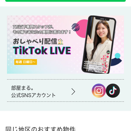
備考
室内設備はエアコン・フローリングなどが揃っており、とても充
実しています。新しい日々を送るにふさわしい、きれいな室内で
す。家賃を10万円以下に抑えることができます。2面採光の物件
です。お部屋選びには欠かせない内覧も、空き部屋であればスム
ーズです。杉並区エリアで生活を始める予定なら、総武線高円寺
近くのお住まいを探してみませんか。その際は是非 城南コミュ
ニティをご利用下さい。
部屋まる。
公式SNSアカウント
同じ地区のおすすめ物件