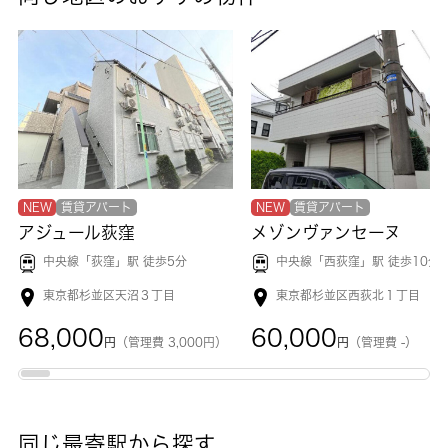
NEW
賃貸アパート
NEW
賃貸アパート
アジュール荻窪
メゾンヴァンセーヌ
中央線「
荻窪
」駅 徒歩5分
中央線「
西荻窪
」駅 徒歩10分
東京都杉並区天沼３丁目
東京都杉並区西荻北１丁目
68,000
60,000
円
（管理費 3,000円）
円
（管理費 -）
同じ最寄駅から探す