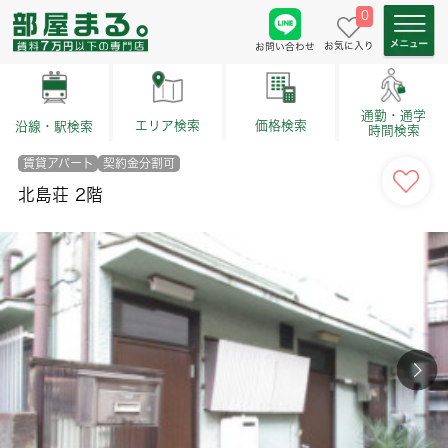
0
お気に入り
お問い合わせ
通勤・通学
価格検索
エリア検索
沿線・駅検索
時間検索
賃貸アパート
契約金分割可
北島荘 2階