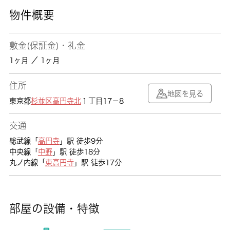
物件概要
敷金(保証金)・礼金
1ヶ月 ／ 1ヶ月
住所
地図を見る
東京都
杉並区
高円寺北
１丁目17－8
交通
総武線「
高円寺
」駅 徒歩9分
中央線「
中野
」駅 徒歩18分
丸ノ内線「
東高円寺
」駅 徒歩17分
部屋の設備・特徴