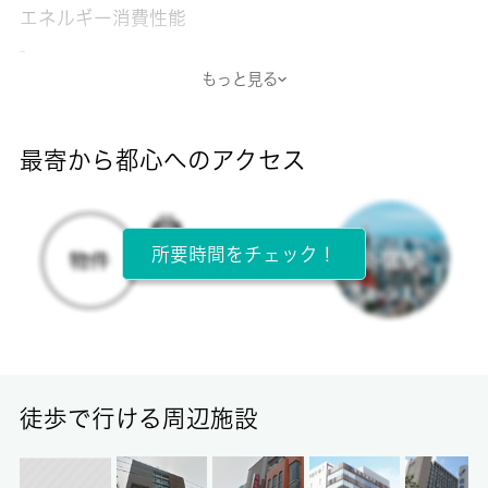
エネルギー消費性能
-
もっと見る
断熱性能
-
最寄から都心へのアクセス
目安光熱費
-
所要時間をチェック！
所在階
2階 / 2階建
面積
20.00㎡
徒歩で行ける周辺施設
保証金
-