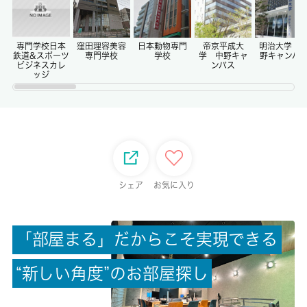
償却/敷引
-/-
専門学校日本
窪田理容美容
日本動物専門
帝京平成大
明治大学 
鉄道&スポーツ
専門学校
学校
学 中野キャ
野キャンパ
ビジネスカレ
ンパス
ッジ
権利金/雑費
-/-
総戸数
-
シェア
お気に入り
現状/入居可能日
空家/即時
「
部
屋
ま
る
」
だ
か
ら
こ
そ
実
現
で
き
る
駐車場/料金
-/-
“
新
し
い
角
度
”
の
お
部
屋
探
し
保険加入/料金