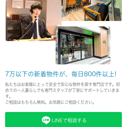
有/-
保険名/保険期間
-/-
保証人代行
-
保証会社詳細
-
7万以下の新着物件が、毎日800件以上!
賃貸区分/契約期間
私たちはお客様にとって安全で安心な物件を探す専門店です。初
めての一人暮らしでも専門スタッフが丁寧にサポートしていきま
一般/2年
す。
ご相談はもちろん無料。お気軽にご相談ください。
取引形態
仲介
LINEで相談する