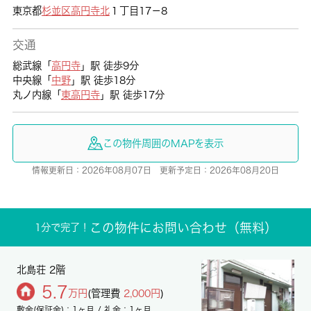
東京都
杉並区
高円寺北
１丁目17－8
交通
総武線「
高円寺
」駅 徒歩9分
中央線「
中野
」駅 徒歩18分
丸ノ内線「
東高円寺
」駅 徒歩17分
この物件周囲のMAPを表示
情報更新日：2026年08月07日 更新予定日：2026年08月20日
この物件にお問い合わせ（無料）
1分で完了！
北島荘 2階
5.7
万円
(管理費
2,000円
)
敷金(保証金)：1ヶ月 / 礼金：1ヶ月