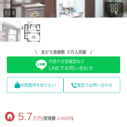
1
/
2
一覧
\ 友だち登録数 ３万人突破 /
内見や空室確認など
LINEでお問い合わせ
初期費用を知りたい
電話でお問い合わせ
5.7
万円
(管理費
2,000円
)