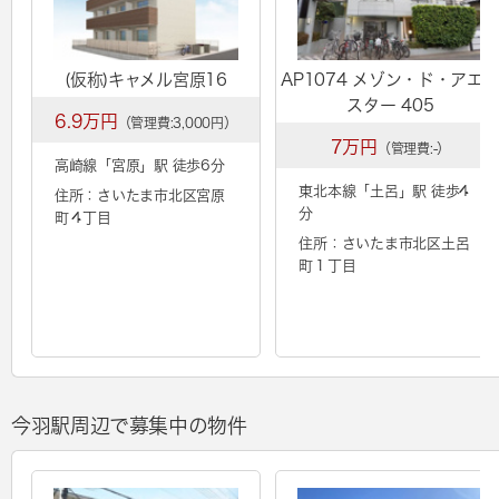
(仮称)キャメル宮原16
AP1074 メゾン・ド・アエ
スター 405
6.9万円
（管理費:3,000円）
7万円
（管理費:-）
高崎線「
宮原
」駅 徒歩6分
東北本線「
土呂
」駅 徒歩4
住所：さいたま市北区宮原
分
町４丁目
住所：さいたま市北区土呂
町１丁目
今羽駅周辺で募集中の物件