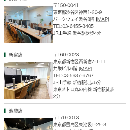
〒150-0041
東京都渋谷区神南1-20-9
パークウェイ渋谷8階
[MAP]
TEL:03-6455-3405
JR山手線 渋谷駅徒歩4分
〒160-0023
新宿店
東京都新宿区西新宿7-1-11
共栄ビル6階
[MAP]
TEL:03-5937-6767
JR山手線 新宿駅徒歩5分
東京メトロ丸の内線 新宿駅徒歩
2分
池袋店
〒170-0013
東京都豊島区東池袋1-25-3