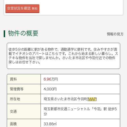
空室状況を確認
無料
物件の概要
情報の見方
徒歩5分の距離に駅がある物件で、通勤通学に便利です。住みやすさが満
載でイチオシのアパートはこちらです。これから始まる新しい暮らし。ス
テキな物件を当社で探しませんか。さいたま市北区や今羽付近での物件
探しはお任せ下さい。
賃料
6.96
万円
管理費等
4,000円
所在地
埼玉県さいたま市北区今羽町[
MAP
]
埼玉新都市交通ニューシャトル
「
今羽
」駅 徒歩5
交通
分
面積
33.86㎡