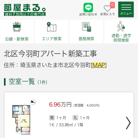
0
お気に入り
お問い合わせ
通勤・通学
価格検索
エリア検索
沿線・駅検索
時間検索
北区今羽町アパート新築工事
住所：埼玉県さいたま市北区今羽町[
MAP
]
空室一覧
（1件）
6.96
万円
(管理費：4,000円)
敷
1ヶ月
礼
1ヶ月
1Ｋ / 33.86㎡ / 1階