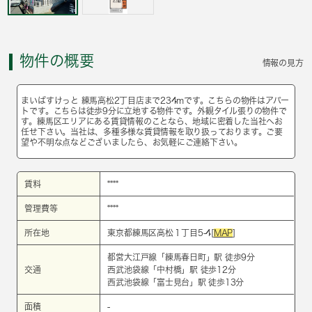
物件の概要
情報の見方
まいばすけっと 練馬高松2丁目店まで234mです。こちらの物件はアパー
トです。こちらは徒歩9分に立地する物件です。外観タイル張りの物件で
す。練馬区エリアにある賃貸情報のことなら、地域に密着した当社へお
任せ下さい。当社は、多種多様な賃貸情報を取り扱っております。ご要
望や不明な点などございましたら、お気軽にご連絡下さい。
賃料
****
管理費等
****
所在地
東京都練馬区高松１丁目5-4[
MAP
]
都営大江戸線
「
練馬春日町
」駅 徒歩9分
交通
西武池袋線
「
中村橋
」駅 徒歩12分
西武池袋線
「
富士見台
」駅 徒歩13分
面積
-