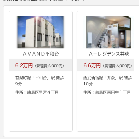
ＡＶＡＮＤ平和台
Ａ－レジデンス井荻
6.2万円
6.6万円
（管理費:4,000円）
（管理費:4,000円）
有楽町線「
平和台
」駅 徒歩
西武新宿線「
井荻
」駅 徒歩
9分
10分
住所：練馬区早宮４丁目
住所：練馬区南田中１丁目