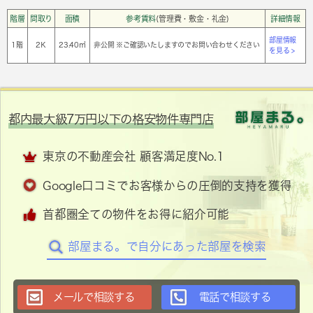
階層
間取り
面積
参考賃料
(管理費・敷金・礼金)
詳細情報
部屋情報
1階
2Ｋ
23.40㎡
非公開 ※ご確認いたしますのでお問い合わせください
を見る >
都内最大級7万円以下の格安物件専門店
東京の不動産会社 顧客満足度No.1
Google口コミでお客様からの圧倒的支持を獲得
首都圏全ての物件をお得に紹介可能
部屋まる。で自分にあった部屋を検索
メールで相談する
電話で相談する