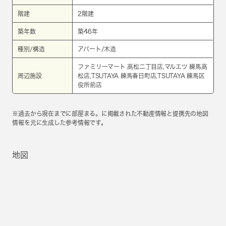
階建
2階建
築年数
築46年
種別/構造
アパート/木造
ファミリーマート 高松二丁目店,マルエツ 練馬高
周辺施設
松店,TSUTAYA 練馬春日町店,TSUTAYA 練馬区
役所前店
※過去から現在までに部屋まる。に掲載された不動産情報と提携先の地図
情報を元に生成した参考情報です。
地図