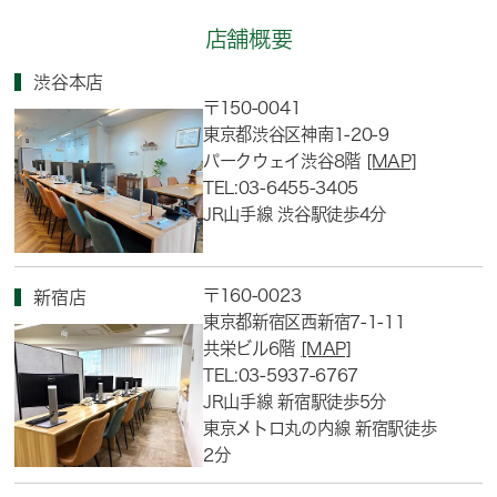
店舗概要
渋谷本店
〒150-0041
東京都渋谷区神南1-20-9
パークウェイ渋谷8階
[MAP]
TEL:03-6455-3405
JR山手線 渋谷駅徒歩4分
〒160-0023
新宿店
東京都新宿区西新宿7-1-11
共栄ビル6階
[MAP]
TEL:03-5937-6767
JR山手線 新宿駅徒歩5分
東京メトロ丸の内線 新宿駅徒歩
2分