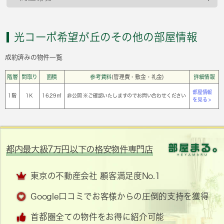
光コーポ希望が丘のその他の部屋情報
成約済みの物件一覧
階層
間取り
面積
参考賃料
(管理費・敷金・礼金)
詳細情報
部屋情報
1階
1Ｋ
16.29㎡
非公開 ※ご確認いたしますのでお問い合わせください
を見る >
都内最大級7万円以下の格安物件専門店
東京の不動産会社 顧客満足度No.1
Google口コミでお客様からの圧倒的支持を獲得
首都圏全ての物件をお得に紹介可能