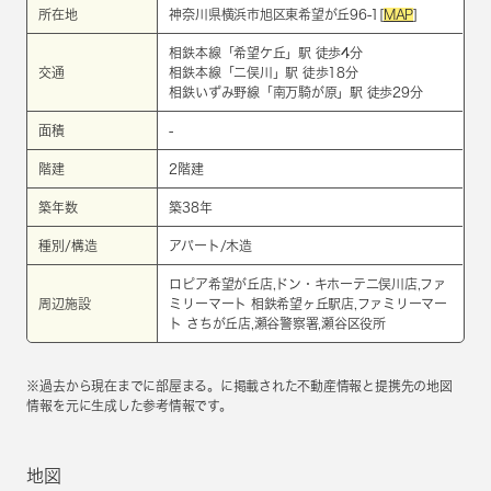
所在地
神奈川県横浜市旭区東希望が丘96-1[
MAP
]
相鉄本線
「
希望ケ丘
」駅 徒歩4分
交通
相鉄本線
「
二俣川
」駅 徒歩18分
相鉄いずみ野線
「
南万騎が原
」駅 徒歩29分
面積
-
階建
2階建
築年数
築38年
種別/構造
アパート/木造
ロピア希望が丘店,ドン・キホーテ二俣川店,ファ
周辺施設
ミリーマート 相鉄希望ヶ丘駅店,ファミリーマー
ト さちが丘店,瀬谷警察署,瀬谷区役所
※過去から現在までに部屋まる。に掲載された不動産情報と提携先の地図
情報を元に生成した参考情報です。
地図