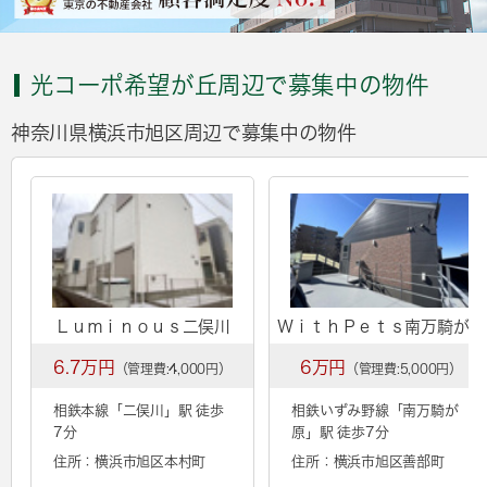
光コーポ希望が丘周辺で募集中の物件
神奈川県横浜市旭区周辺で募集中の物件
Ｌｕｍｉｎｏｕｓ二俣川
ＷｉｔｈＰｅｔｓ南万騎が原
6.7万円
6万円
（管理費:4,000円）
（管理費:5,000円）
相鉄本線「
二俣川
」駅 徒歩
相鉄いずみ野線「
南万騎が
7分
原
」駅 徒歩7分
住所：横浜市旭区本村町
住所：横浜市旭区善部町