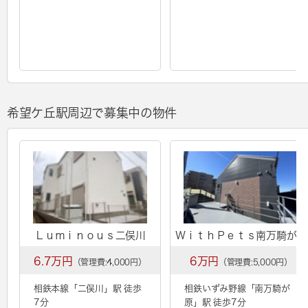
希望ケ丘駅周辺で募集中の物件
Ｌｕｍｉｎｏｕｓ二俣川
ＷｉｔｈＰｅｔｓ南万騎が原
6.7万円
6万円
（管理費:4,000円）
（管理費:5,000円）
相鉄本線「
二俣川
」駅 徒歩
相鉄いずみ野線「
南万騎が
7分
原
」駅 徒歩7分