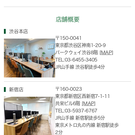
店舗概要
渋谷本店
〒150-0041
東京都渋谷区神南1-20-9
パークウェイ渋谷8階
[MAP]
TEL:03-6455-3405
JR山手線 渋谷駅徒歩4分
〒160-0023
新宿店
東京都新宿区西新宿7-1-11
共栄ビル6階
[MAP]
TEL:03-5937-6767
JR山手線 新宿駅徒歩5分
東京メトロ丸の内線 新宿駅徒歩
2分