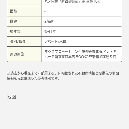
丸ノ内線
「
新宿御苑前
」駅 徒歩10分
面積
-
階建
2階建
築年数
築41年
種別/構造
アパート/木造
マウスプロモーション付属俳優養成所,ドン・キ
周辺施設
ホーテ新宿東口本店,BOOKOFF新宿靖国通り店
※過去から現在までに部屋まる。に掲載された不動産情報と提携先の地図
情報を元に生成した参考情報です。
地図