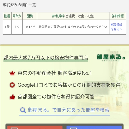
成約済みの物件一覧
階層
間取り
面積
参考賃料
(管理費・敷金・礼金)
詳細情報
部屋情報
1階
1Ｋ
16.15㎡
非公開 ※ご確認いたしますのでお問い合わせください
を見る >
都内最大級7万円以下の格安物件専門店
東京の不動産会社 顧客満足度No.1
Google口コミでお客様からの圧倒的支持を獲得
首都圏全ての物件をお得に紹介可能
部屋まる。で自分にあった部屋を検索