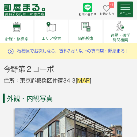
0
お気に入り
お問い合わせ
通勤・通学
価格検索
エリア検索
沿線・駅検索
時間検索
板橋区でお探しなら、賃料7万円以下の専門店・部屋まる！
今野第２コーポ
住所：東京都板橋区仲宿34-3[
MAP
]
外観・内観写真