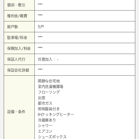
償却・敷引
****
権利金/雑費
****
総戸数
5戸
駐車場/料金
****
保険加入/料金
****
保証人代行
任意加入： -
保証会社詳細
****
閑静な住宅地
室内洗濯機置場
フローリング
出窓
都市ガス
照明器具付き
設備・条件
IHクッキングヒーター
冷蔵庫あり
シャワー
エアコン
シューズボックス