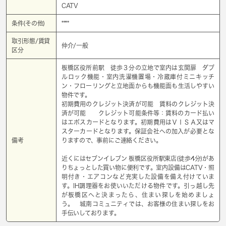
CATV
条件(その他)
****
取引形態/賃貸
仲介/一般
区分
板橋区役所前駅 徒歩３分の立地で室内は玄関扉 ダブ
ルロック機能・室内洗濯機置場・冷蔵庫付ミニキッチ
ン・フローリングと立地面からも機能面も生活しやすい
物件です。
初期費用のクレジット決済が可能 賃料のクレジット決
済が可能 クレジット可能条件等：賃料のカード払い
はエポスカードとなります。初期費用はＶＩＳＡ又はマ
スターカードとなります。保証会社への加入が必要とな
備考
りますので、事前にご連絡ください。
近くにはセブンイレブン 板橋区役所駅東店(徒歩4分)があ
りちょっとした買い物に便利です。室内設備はCATV・照
明付き・エアコンなど充実した設備を備え付けていま
す。IH調理器をお使いいただける物件です。引っ越し先
が板橋区へと決まったら、住まい探しを始めましょ
う。 城南コミュニティでは、お客様の住まい探しをお
手伝いしております。