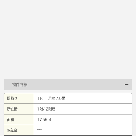
物件詳細
間取り
1Ｒ 洋室 7.0畳
所在階
1階/ 2階建
面積
17.55㎡
保証金
****