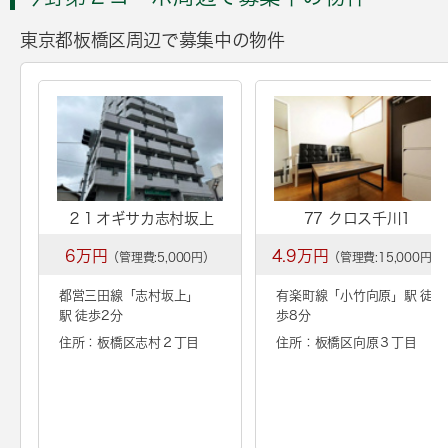
東京都板橋区周辺で募集中の物件
２１オギサカ志村坂上
77 クロス千川1
6万円
4.9万円
（管理費:5,000円）
（管理費:15,000円）
都営三田線「
志村坂上
」
有楽町線「
小竹向原
」駅 徒
駅 徒歩2分
歩8分
住所：板橋区志村２丁目
住所：板橋区向原３丁目