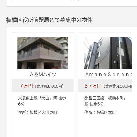
板橋区役所前駅周辺で募集中の物件
Ａ＆Ｍハイツ
ＡｍａｎｅＳｅｒｅｎｏ
7万円
6.7万円
（管理費:8,000円）
（管理費:4,500円）
東武東上線「
大山
」駅 徒歩
都営三田線「
板橋本町
」
6分
駅 徒歩5分
住所：板橋区大山東町
住所：板橋区本町