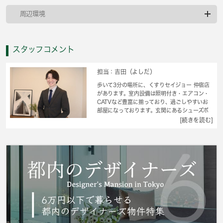
周辺環境
スタッフコメント
担当：吉田（よしだ）
歩いて3分の場所に、くすりセイジョー 仲宿店
があります。室内設備は照明付き・エアコン・
CATVなど豊富に揃っており、過ごしやすいお
部屋になっております。玄関にあるシューズボ
ックスがポイントの、収納力の高いアパートで
[続きを読む]
す。家賃を10万円以下に抑えることができま
す。部屋になじむ色・扱いやすさの冷蔵庫が設
置されています。お客様に素敵なお部屋をご提
供いたします。都営三田線板橋区役所前エリア
でお部屋探しをするのであれば、当社スタッフ
にお任せください。