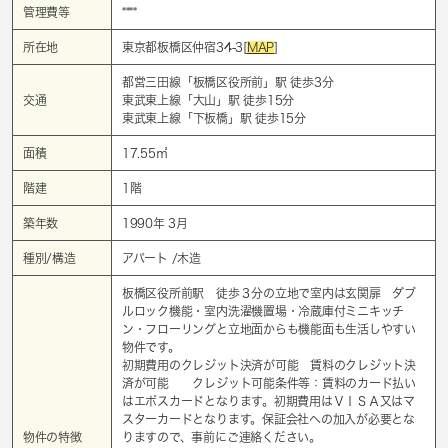
管理費等
****
所在地
東京都板橋区仲宿34-3[
MAP
]
都営三田線「
板橋区役所前
」駅 徒歩3分
交通
東武東上線「
大山
」駅 徒歩15分
東武東上線「
下板橋
」駅 徒歩15分
面積
17.55㎡
階建
1階
築年数
1990年 3月
種別/構造
アパート /木造
板橋区役所前駅 徒歩３分の立地で室内は玄関扉 ダブ
ルロック機能・室内洗濯機置場・冷蔵庫付ミニキッチ
ン・フローリングと立地面からも機能面も生活しやすい
物件です。
初期費用のクレジット決済が可能 賃料のクレジット決
済が可能 クレジット可能条件等：賃料のカード払い
はエポスカードとなります。初期費用はＶＩＳＡ又はマ
スターカードとなります。保証会社への加入が必要とな
物件の特徴
りますので、事前にご連絡ください。