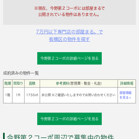
※現在、今野第２コーポには部屋まるで
公開されている物件はありません。
7万円以下専門店の部屋まる。で
板橋区の物件を探す
今野第２コーポの詳細ページを見る
成約済みの物件一覧
階層
間取り
面積
参考賃料
(管理費・敷金・礼金)
詳細情報
部屋情報
1階
1Ｒ
17.55㎡
非公開 ※ご確認いたしますのでお問い合わせください
を見る >
今野第２コーポの詳細ページを見る
今野第２コーポ周辺で募集中の物件