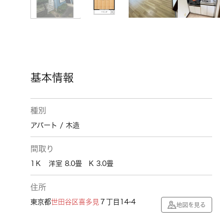
基本情報
種別
アパート / 木造
間取り
1Ｋ 洋室 8.0畳 K 3.0畳
住所
東京都
世田谷区
喜多見
７丁目14-4
地図を見る