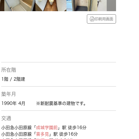
印刷用画面
所在階
1階 / 2階建
築年月
1990年 4月
※新耐震基準の建物です。
交通
小田急小田原線「
成城学園前
」駅 徒歩16分
小田急小田原線「
喜多見
」駅 徒歩16分