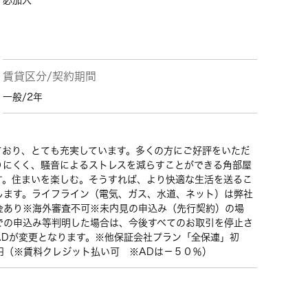
必加入
賃貸区分/契約期間
一般/2年
ており、とても充実しています。多くの方にご好評をいただ
りにくく、騒音によるストレスを減らすことができる角部屋
す。住まいを楽しむ。そうすれば、より快適な生活を送るこ
します。ライフライン（電気、ガス、水道、ネット）は弊社
金あり※海外審査不可※未内見の申込み（先行契約）の場
での申込み等判明した場合は、今後すべてのお取引を停止さ
ADが変更となります。※他保証会社プラン「全保連」初
円（※賃料クレジット払い可 ※ADは－５０％）