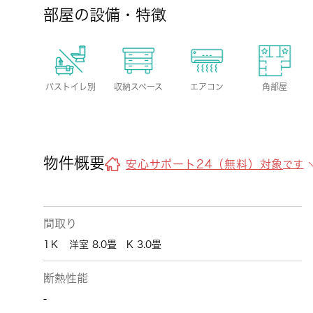
部屋の設備・特徴
バストイレ別
収納スペース
エアコン
角部屋
物件概要
安心サポート24（無料）対象
です
間取り
1Ｋ 洋室 8.0畳 K 3.0畳
断熱性能
-