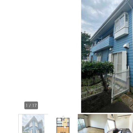
1
/
17