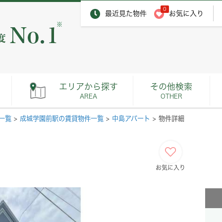
0
最近見た物件
お気に入り
※
エリアから探す
その他検索
AREA
OTHER
一覧
>
成城学園前駅の賃貸物件一覧
>
中島アパート
>
物件詳細
お気に入り