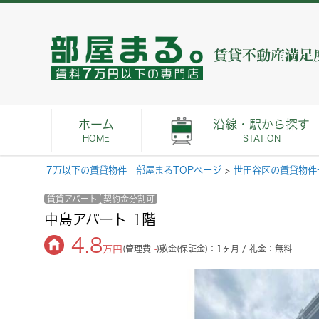
ホーム
沿線・駅から探す
HOME
STATION
7万以下の賃貸物件 部屋まるTOPページ
>
世田谷区の賃貸物件
賃貸アパート
契約金分割可
中島アパート 1階
4.8
万円
(管理費
-
)
敷金(保証金)：1ヶ月 / 礼金：無料