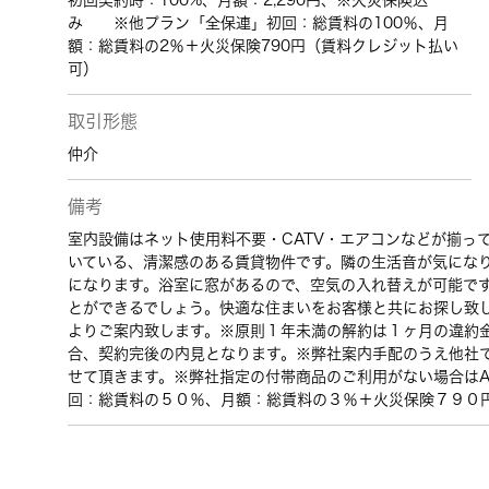
初回契約時：100%、月額：2,290円、※火災保険込
み ※他プラン「全保連」初回：総賃料の100％、月
額：総賃料の2％＋火災保険790円（賃料クレジット払い
可）
取引形態
仲介
備考
室内設備はネット使用料不要・CATV・エアコンなどが揃っ
いている、清潔感のある賃貸物件です。隣の生活音が気にな
になります。浴室に窓があるので、空気の入れ替えが可能で
とができるでしょう。快適な住まいをお客様と共にお探し致
よりご案内致します。※原則１年未満の解約は１ヶ月の違約
合、契約完後の内見となります。※弊社案内手配のうえ他社
せて頂きます。※弊社指定の付帯商品のご利用がない場合は
回：総賃料の５０％、月額：総賃料の３％＋火災保険７９０