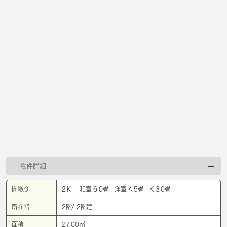
物件詳細
間取り
2Ｋ 和室 6.0畳 洋室 4.5畳 K 3.0畳
所在階
2階/ 2階建
面積
27.00㎡