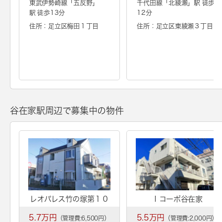
東武伊勢崎線「
五反野
」
千代田線「
北綾瀬
」駅 徒歩
駅 徒歩13分
12分
住所：足立区梅田１丁目
住所：足立区東綾瀬３丁目
谷在家駅周辺で募集中の物件
レオパレス竹の塚第１０
Ｉコーポ谷在家
5.7万円
5.5万円
（管理費:6,500円）
（管理費:2,000円）