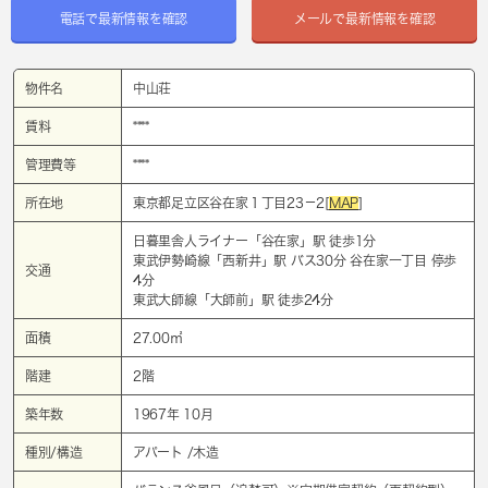
電話で最新情報を確認
メールで最新情報を確認
物件名
中山荘
賃料
****
管理費等
****
所在地
東京都足立区谷在家１丁目23－2[
MAP
]
日暮里舎人ライナー「
谷在家
」駅 徒歩1分
東武伊勢崎線「
西新井
」駅 バス30分 谷在家一丁目 停歩
交通
4分
東武大師線「
大師前
」駅 徒歩24分
面積
27.00㎡
階建
2階
築年数
1967年 10月
種別/構造
アパート /木造