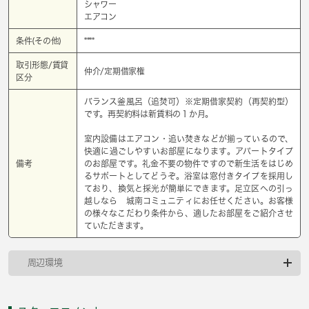
シャワー
エアコン
条件(その他)
****
取引形態/賃貸
仲介/定期借家権
区分
バランス釜風呂（追焚可）※定期借家契約（再契約型）
です。再契約料は新賃料の１か月。
室内設備はエアコン・追い焚きなどが揃っているので、
快適に過ごしやすいお部屋になります。アパートタイプ
備考
のお部屋です。礼金不要の物件ですので新生活をはじめ
るサポートとしてどうぞ。浴室は窓付きタイプを採用し
ており、換気と採光が簡単にできます。足立区への引っ
越しなら 城南コミュニティにお任せください。お客様
の様々なこだわり条件から、適したお部屋をご紹介させ
ていただきます。
周辺環境