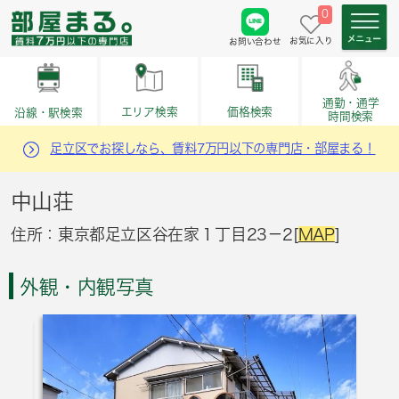
0
お気に入り
お問い合わせ
通勤・通学
価格検索
エリア検索
沿線・駅検索
時間検索
足立区でお探しなら、賃料7万円以下の専門店・部屋まる！
中山荘
住所：東京都足立区谷在家１丁目23－2[
MAP
]
外観・内観写真