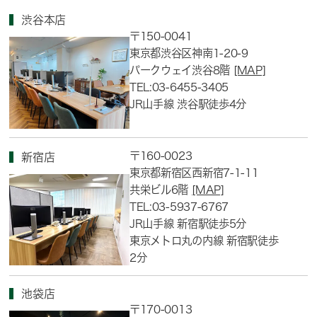
渋谷本店
〒150-0041
東京都渋谷区神南1-20-9
パークウェイ渋谷8階
[MAP]
TEL:03-6455-3405
JR山手線 渋谷駅徒歩4分
〒160-0023
新宿店
東京都新宿区西新宿7-1-11
共栄ビル6階
[MAP]
TEL:03-5937-6767
JR山手線 新宿駅徒歩5分
東京メトロ丸の内線 新宿駅徒歩
2分
池袋店
〒170-0013