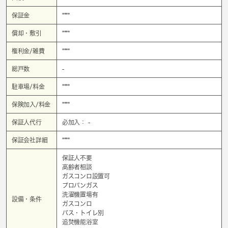
保証金
****
償却・敷引
****
権利金/雑費
****
総戸数
-
駐車場/料金
****
保険加入/料金
****
保証人代行
必加入： -
保証会社詳細
****
保証人不要
高齢者相談
ガスコンロ設置可
プロパンガス
洗濯機置場有
設備・条件
ガスコンロ
バス・トイレ別
追焚機能浴室