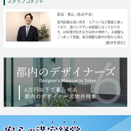
スタッフコメント
担当：青山（あおやま）
室内設備は追い焚き・エアコンなど豊富に揃っ
ており、過ごしやすいお部屋になっておりま
す。お料理が好きな方は2Kの物件へ、お部屋も
二つあって快適。毎日綺麗な眺めが窓から見え
る部屋はとても魅力的です。魅力溢れる角部屋
[続きを読む]
は窓が多く風通しが良いので、満足いくと思い
ます。浴室は窓付きタイプを採用しており、換
気と採光が簡単にできます。当社では、日暮里
舎人ライナー谷在家周辺の多種多様な賃貸情報
を取り扱っております。日暮里舎人ライナー谷
在家の近くでお部屋探しをしている方は、当社
までお問い合わせください。