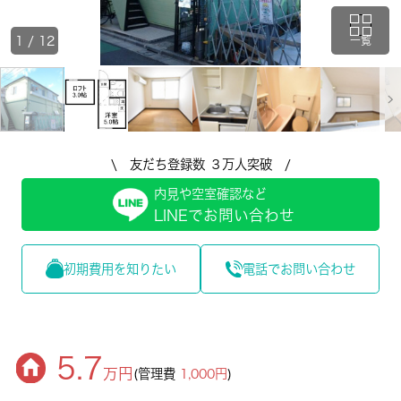
1
/
12
一覧
\ 友だち登録数 ３万人突破 /
内見や空室確認など
LINEでお問い合わせ
初期費用を知りたい
電話でお問い合わせ
5.7
万円
(管理費
1,000円
)