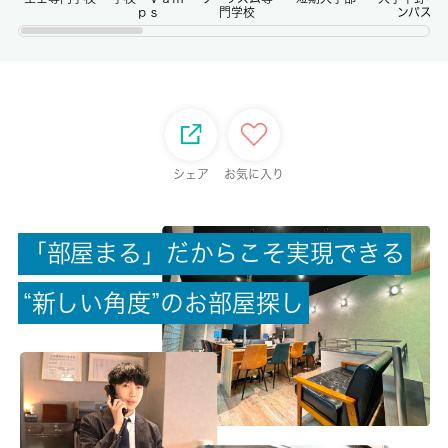
ｐｓ
門学校
ンパス
権利金/雑費
-/-
総戸数
-
シェア
お気に入り
現状/入居可能日
空家/即時
「
部
屋
ま
る
」
だ
か
ら
こ
そ
実
現
で
き
る
駐車場/料金
“
新
し
い
角
度
”
の
お
部
屋
探
し
無/-
保険加入/料金
有/18000円
保険名/保険期間