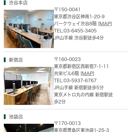
渋谷本店
〒150-0041
東京都渋谷区神南1-20-9
パークウェイ渋谷8階
[MAP]
TEL:03-6455-3405
JR山手線 渋谷駅徒歩4分
〒160-0023
新宿店
東京都新宿区西新宿7-1-11
共栄ビル6階
[MAP]
TEL:03-5937-6767
JR山手線 新宿駅徒歩5分
東京メトロ丸の内線 新宿駅徒
歩2分
池袋店
〒170-0013
東京都豊島区東池袋1-25-3