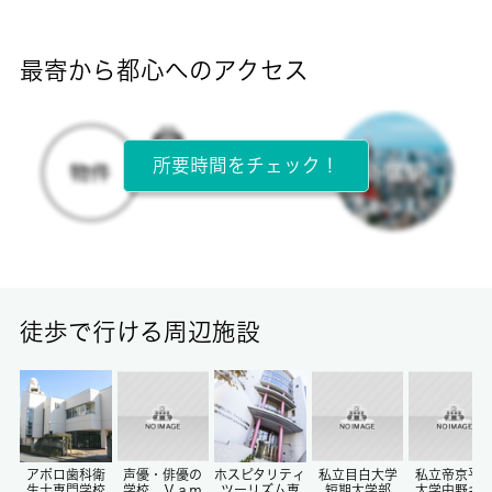
断熱性能
-
最寄から都心へのアクセス
目安光熱費
-
所要時間をチェック！
所在階
2階 / 2階建
面積
14.87㎡
徒歩で行ける周辺施設
保証金
-
償却/敷引
-/-
アポロ歯科衛
声優・俳優の
ホスピタリティ
私立目白大学
私立帝京平
生士専門学校
学校 Ｖａｍ
ツーリズム専
短期大学部
大学中野キ