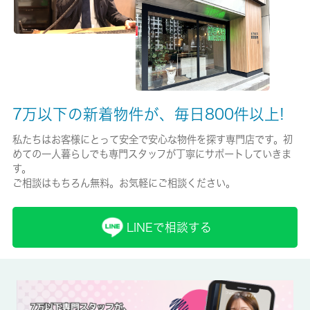
家財保険/2年
保証人代行
必加入
保証会社詳細
7万以下の新着物件が、毎日800件以上!
初回：総賃料の５０％～
私たちはお客様にとって安全で安心な物件を探す専門店です。初
賃貸区分/契約期間
めての一人暮らしでも専門スタッフが丁寧にサポートしていきま
一般/2年
す。
ご相談はもちろん無料。お気軽にご相談ください。
取引形態
仲介
LINEで相談する
備考
日々の暮らしに便利なマルエツ 新井薬師前店(スーパー)まで
425mです。室内設備はCS・照明付き・床暖房などが揃っている
ので、快適に過ごしやすいお部屋になります。こちらは賃料5.7万