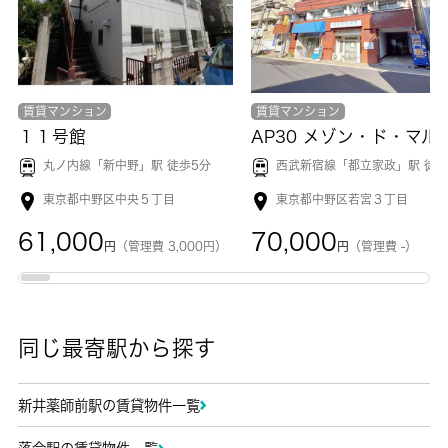
賃貸マンション
賃貸マンション
１１号館
丸ノ内線「
新中野
」駅 徒歩5分
西武新宿線「
都立家政
」駅 徒歩4
東京都中野区中央５丁目
東京都中野区若宮３丁目
61,000
70,000
円
（管理費 3,000円）
円
（管理費 -）
同じ最寄駅から探す
新井薬師前駅の賃貸物件一覧