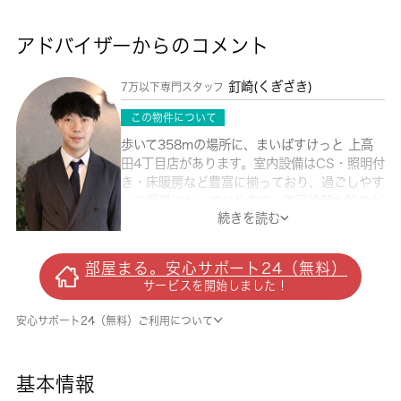
アドバイザーからのコメント
釘崎(くぎざき)
7万以下専門スタッフ
この物件について
歩いて358mの場所に、まいばすけっと 上高
田4丁目店があります。室内設備はCS・照明付
き・床暖房など豊富に揃っており、過ごしやす
いお部屋になっております。毎日綺麗な眺めが
続きを読む
窓から見える部屋はとても魅力的です。価格
5.7万円ながら充実した設備のこちらの物件
は、多くの方におすすめです。お部屋から徒歩
部屋まる。安心サポート24（無料）
5分の場所に駅が位置するので、毎日の移動時
サービスを開始しました！
間を削減できます。住まい探しは 城南コミュ
ニティで。当社では中野区の賃貸情報を扱って
安心サポート24（無料）ご利用について
おりますので、住まい探しの際にはお任せ下さ
い。
基本情報