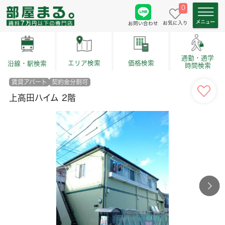
0
お気に入り
お問い合わせ
通勤・通学
価格検索
エリア検索
沿線・駅検索
時間検索
賃貸アパート
契約金分割可
上高田ハイム 2階