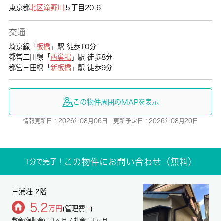
東京都
北区
滝野川
５丁目20-6
交通
埼京線「
板橋
」駅 徒歩10分
都営三田線「
西巣鴨
」駅 徒歩8分
都営三田線「
新板橋
」駅 徒歩9分
この物件周囲のMAPを表示
情報更新日：2026年08月06日 更新予定日：2026年08月20日
この物件にお問い合わせ（無料）
1分で完了！
三浦荘 2階
5.2
万円
(管理費
-
)
敷金(保証金)：1ヶ月 / 礼金：1ヶ月