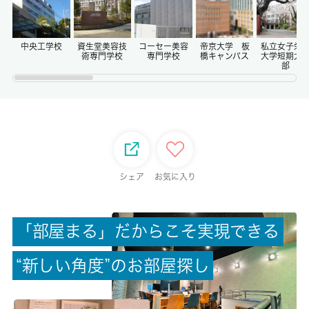
償却/敷引
-/-
中央工学校
資生堂美容技
コーセー美容
帝京大学 板
私立女子栄
術専門学校
専門学校
橋キャンパス
大学短期大
部
権利金/雑費
-/-
総戸数
-
シェア
お気に入り
現状/入居可能日
空家/即時
「
部
屋
ま
る
」
だ
か
ら
こ
そ
実
現
で
き
る
駐車場/料金
“
新
し
い
角
度
”
の
お
部
屋
探
し
-/-
保険加入/料金