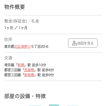
物件概要
敷金(保証金)・礼金
1ヶ月 ／ 1ヶ月
住所
地図を見る
東京都
北区
滝野川
５丁目20-6
交通
埼京線「
板橋
」駅 徒歩10分
都営三田線「
西巣鴨
」駅 徒歩8分
都営三田線「
新板橋
」駅 徒歩9分
部屋の設備・特徴