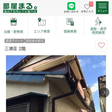
0
お気に入り
お問い合わせ
通勤・通学
価格検索
エリア検索
沿線・駅検索
時間検索
賃貸アパート
契約金分割可
三浦荘 2階