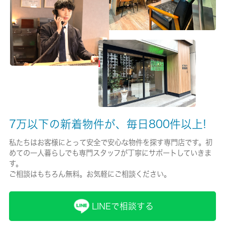
有/20000円
保険名/保険期間
-/2年
保証人代行
必加入
保証会社詳細
7万以下の新着物件が、毎日800件以上!
初回保証委託料：賃料合計の５０％ 年間更新保証委託料 １
０，０００円年
私たちはお客様にとって安全で安心な物件を探す専門店です。初
めての一人暮らしでも専門スタッフが丁寧にサポートしていきま
賃貸区分/契約期間
す。
一般/2年
ご相談はもちろん無料。お気軽にご相談ください。
取引形態
LINEで相談する
仲介