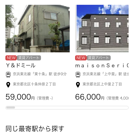
NEW
賃貸アパート
NEW
賃貸アパート
Ｙ＆ドミール
ｍａｉｓｏｎＳｅｒｉ０
京浜東北線「
東十条
」駅 徒歩9分
京浜東北線「
上中里
」駅 徒歩9
東京都北区十条仲原２丁目
東京都北区上中里２丁目
59,000
66,000
円
（管理費 -）
円
（管理費 4,000
同じ最寄駅から探す