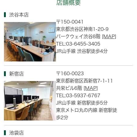
店舗概要
渋谷本店
〒150-0041
東京都渋谷区神南1-20-9
パークウェイ渋谷8階
[MAP]
TEL:03-6455-3405
JR山手線 渋谷駅徒歩4分
〒160-0023
新宿店
東京都新宿区西新宿7-1-11
共栄ビル6階
[MAP]
TEL:03-5937-6767
JR山手線 新宿駅徒歩5分
東京メトロ丸の内線 新宿駅徒
歩2分
池袋店