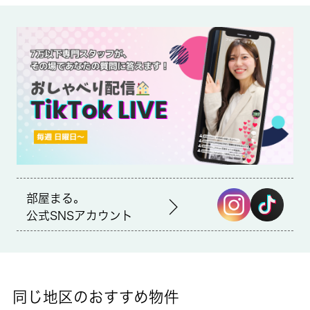
備考
近くにはセブンイレブン 北区滝野川3丁目店(徒歩5分)がありちょ
っとした買い物に便利です。収納はシューズボックス・クロゼッ
トなどが備え付けられているので、衣類や日用品の収納に重宝し
ます。北区エリアで賃貸情報をお探しになるなら、ぜひ当社にお
任せ下さい。快適な暮らしができるよう、しっかりとサポート致
しますのでお気軽にご連絡下さい。
部屋まる。
公式SNSアカウント
同じ地区のおすすめ物件