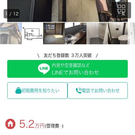
1
/
12
一覧
\ 友だち登録数 ３万人突破 /
内見や空室確認など
LINEでお問い合わせ
初期費用を知りたい
電話でお問い合わせ
5.2
万円
(管理費
-
)