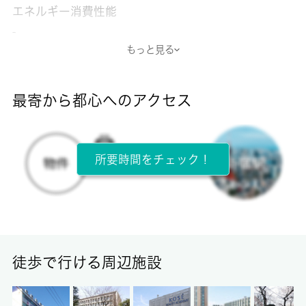
エネルギー消費性能
-
もっと見る
断熱性能
-
最寄から都心へのアクセス
目安光熱費
-
所要時間をチェック！
所在階
2階 / 2階建
面積
23.28㎡
徒歩で行ける周辺施設
保証金
0ヶ月