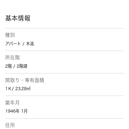
件が豊富にあります。当社は多種多様な物件を
取り扱っており、その中でも快適に暮らせる物
件をご紹介しております。ぜひご検討お願いい
基本情報
たします。
種別
アパート / 木造
所在階
2階 / 2階建
間取り・専有面積
1Ｋ/ 23.28㎡
築年月
1946年 1月
住所