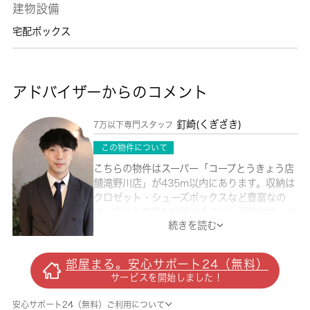
建物設備
宅配ボックス
アドバイザーからのコメント
釘崎(くぎざき)
7万以下専門スタッフ
この物件について
こちらの物件はスーパー「コープとうきょう店
舗滝野川店」が435m以内にあります。収納は
クロゼット・シューズボックスなど豊富なの
で、広々と空間を利用することも可能です。玄
続きを読む
関先まで覗き穴を覗きに行かなくてもインター
ホン越しに誰が来たのかを確認できるので防犯
対策につながります。今引っ越しをお考えの方
部屋まる。安心サポート24（無料）
におすすめなのが、こちらのアパートです。こ
サービスを開始しました！
ちらは1ヶ月の家賃が5.2万円のお部屋です。お
引越しをお考えの方に気に入っていただける物
安心サポート24（無料）ご利用について