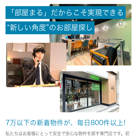
「
部
屋
ま
る
」
だ
か
ら
こ
そ
実
現
で
き
る
償却/敷引
-/-
“
新
し
い
角
度
”
の
お
部
屋
探
し
権利金/雑費
-/-
総戸数
-
現状/入居可能日
居住中/相談
駐車場/料金
無/-
7万以下の新着物件が、毎日800件以上!
保険加入/料金
私たちはお客様にとって安全で安心な物件を探す専門店です。初