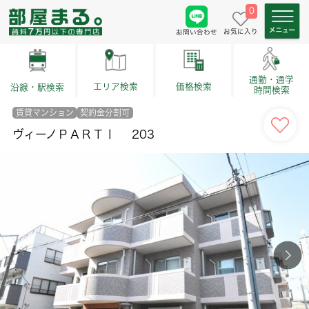
0
お気に入り
お問い合わせ
通勤・通学
価格検索
エリア検索
沿線・駅検索
時間検索
賃貸マンション
契約金分割可
ヴィーノＰＡＲＴⅠ 203