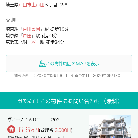
埼玉県
戸田市
上戸田
５丁目12-6
交通
埼京線「
戸田公園
」駅 徒歩10分
埼京線「
戸田
」駅 徒歩9分
京浜東北線「
蕨
」駅 徒歩34分
この物件周囲のMAPを表示
情報更新日：2026年08月06日 更新予定日：2026年08月20日
この物件にお問い合わせ（無料）
1分で完了！
ヴィーノＰＡＲＴⅠ 203
6.6
万円
(管理費
3,000円
)
敷金(保証金)：無料 / 礼金：1ヶ月