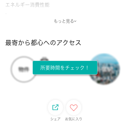
エネルギー消費性能
-
もっと見る
断熱性能
-
最寄から都心へのアクセス
目安光熱費
-
所要時間をチェック！
所在階
2階 / 3階建
面積
22.68㎡
保証金
シェア
お気に入り
-