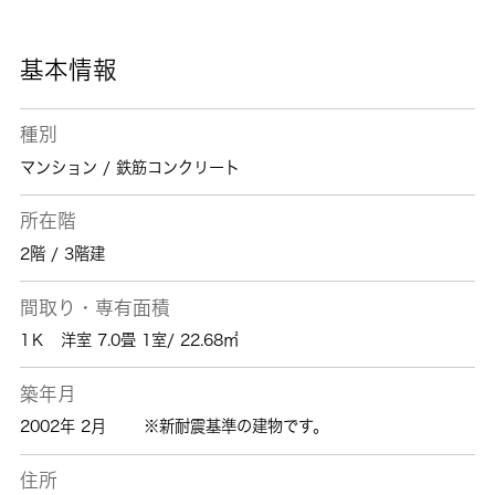
市エリアや戸田公園付近でお客様のご希望のお
部屋が見つかるまで、当社スタッフが全力でサ
ポートさせて頂きます。
基本情報
種別
マンション / 鉄筋コンクリート
所在階
2階 / 3階建
間取り・専有面積
1Ｋ 洋室 7.0畳 1室/ 22.68㎡
築年月
2002年 2月
※新耐震基準の建物です。
住所