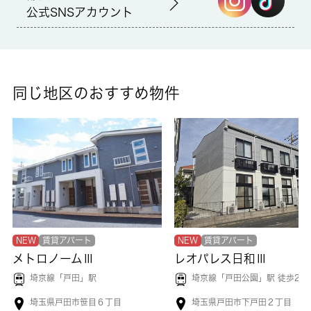
備考
公式SNSアカウント
オートロック付きなら関係者以外の立ち入りを抑止することがで
きます。収納はクロゼット・シューズボックスなど豊富なので、
衣類や履き物の整理がしやすく便利です。室内設備はエアコン・
フローリングなど大変充実しております。バルコニー付きの物件
です。こちらの物件はマンションです。 城南コミュニティで住
同じ地区のおすすめ物件
まいをじっくりお探しになりませんか。納得のいく住まい探しを
行いましょう。わたくしどもがお手伝い致します。
NEW
賃貸アパート
NEW
賃貸アパート
メトロノームⅢ
レオパレス日和Ⅲ
埼京線「
戸田
」駅
埼京線「
戸田公園
」駅 徒歩21
埼玉県戸田市笹目６丁目
埼玉県戸田市下戸田２丁目