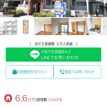
1
/
16
一覧
\ 友だち登録数 ３万人突破 /
内見や空室確認など
LINEでお問い合わせ
初期費用を知りたい
電話でお問い合わせ
6.6
万円
(管理費
3,000円
)