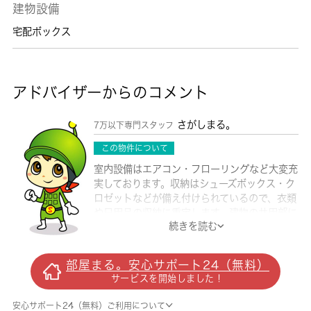
建物設備
宅配ボックス
アドバイザーからのコメント
さがしまる。
7万以下専門スタッフ
この物件について
室内設備はエアコン・フローリングなど大変充
実しております。収納はシューズボックス・ク
ロゼットなどが備え付けられているので、衣類
や日用品の収納に重宝します。建物の共用部に
続きを読む
は安全性に優れているオートロック機能を備え
ております。こちらのお部屋で新しい生活を始
めてみませんか。家賃を10万円以下に抑える
部屋まる。安心サポート24（無料）
ことができます。バルコニー付きの物件で、用
サービスを開始しました！
途に合わせて使用できおすすめです。利便性の
高い、敷地内ゴミ置き場が付いています。戸田
安心サポート24（無料）ご利用について