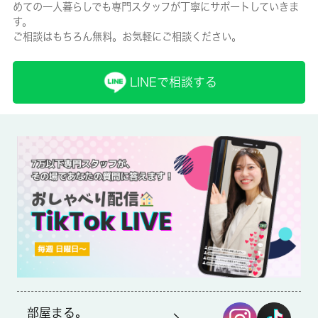
めての一人暮らしでも専門スタッフが丁寧にサポートしていきま
有/20000円
す。
ご相談はもちろん無料。お気軽にご相談ください。
保険名/保険期間
-/2年
LINEで相談する
保証人代行
必加入
保証会社詳細
-
賃貸区分/契約期間
一般/2年
取引形態
仲介
部屋まる。