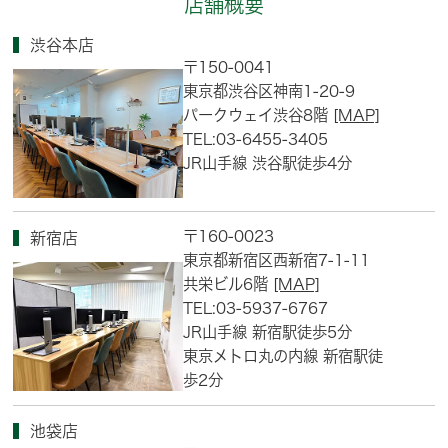
店舗概要
渋谷本店
〒150-0041
東京都渋谷区神南1-20-9
パークウェイ渋谷8階
[MAP]
TEL:03-6455-3405
JR山手線 渋谷駅徒歩4分
〒160-0023
新宿店
東京都新宿区西新宿7-1-11
共栄ビル6階
[MAP]
TEL:03-5937-6767
JR山手線 新宿駅徒歩5分
東京メトロ丸の内線 新宿駅徒
歩2分
池袋店