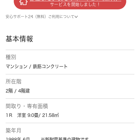
しやすく便利です。共用部には宅配ボックスが
サービスを開始しました！
備え付けられているため、対面で荷物を受け取
る必要がなくなります。清瀬市で新たな生活を
安心サポート24（無料）ご利用について
始めるなら、西武池袋線清瀬近くはいかがでし
ょうか？住まい探しは、 城南コミュニティに
お任せ下さい。
基本情報
種別
マンション / 鉄筋コンクリート
所在階
2階 / 4階建
間取り・専有面積
1Ｒ 洋室 9.0畳/ 21.58㎡
築年月
1988年 6月
※新耐震基準の建物です。