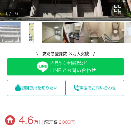
1
/
16
一覧
\ 友だち登録数 ３万人突破 /
内見や空室確認など
LINEでお問い合わせ
初期費用を知りたい
電話でお問い合わせ
4.6
万円
(管理費
2,000円
)