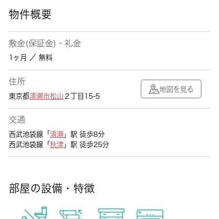
物件概要
敷金(保証金)・礼金
1ヶ月 ／ 無料
住所
地図を見る
東京都
清瀬市
松山
２丁目15-5
交通
西武池袋線「
清瀬
」駅 徒歩8分
西武池袋線「
秋津
」駅 徒歩25分
部屋の設備・特徴