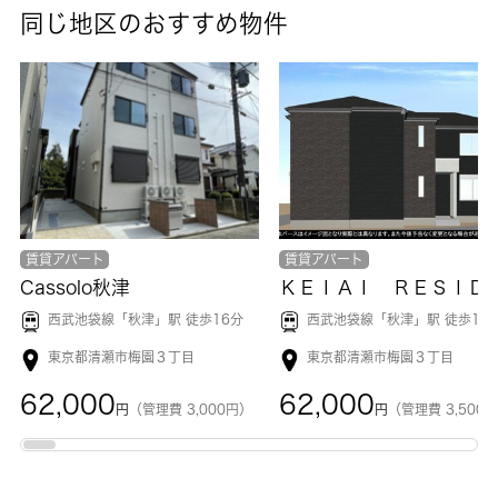
同じ地区のおすすめ物件
賃貸アパート
賃貸アパート
Cassolo秋津
ＫＥＩＡＩ ＲＥＳＩＤＥＮＣ
西武池袋線「
秋津
」駅 徒歩16分
西武池袋線「
秋津
」駅 徒歩10
東京都清瀬市梅園３丁目
東京都清瀬市梅園３丁目
62,000
62,000
円
（管理費 3,000円）
円
（管理費 3,500