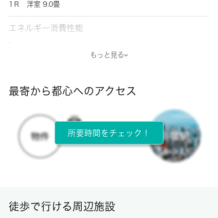
1Ｒ 洋室 9.0畳
エネルギー消費性能
-
もっと見る
断熱性能
-
最寄から都心へのアクセス
目安光熱費
-
所要時間をチェック！
所在階
2階 / 4階建
面積
21.58㎡
徒歩で行ける周辺施設