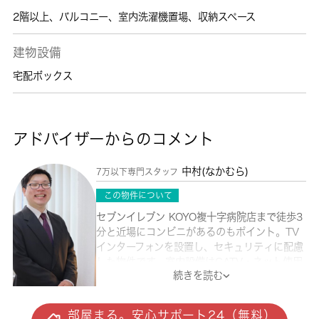
2階以上
、
バルコニー
、
室内洗濯機置場
、
収納スペース
建物設備
宅配ボックス
アドバイザーからのコメント
中村(なかむら)
7万以下専門スタッフ
この物件について
セブンイレブン KOYO複十字病院店まで徒歩3
分と近場にコンビニがあるのもポイント。TV
インターフォンを設置し、セキュリティに配慮
した物件です。室内設備はCATV・ネット使用
続きを読む
料不要・エアコンなどが揃っており、とても充
実しています。収納はシューズボックス・クロ
ゼットなど豊富なので、衣類や履き物の整理が
部屋まる。安心サポート24（無料）