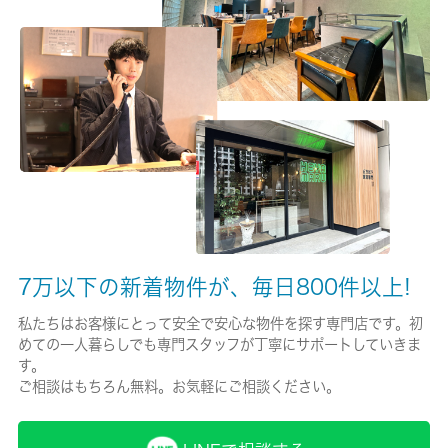
保険加入/料金
有/21000円
保険名/保険期間
火災保険/2年
保証人代行
必加入
保証会社詳細
7万以下の新着物件が、毎日800件以上!
エポスカードの審査からとなります。審査結果により他の保証会
社への振り替えを行う場合もございます。初回保証料：月額総額
私たちはお客様にとって安全で安心な物件を探す専門店です。初
賃料の６０％から１００％・月額保証料有
めての一人暮らしでも専門スタッフが丁寧にサポートしていきま
す。
賃貸区分/契約期間
ご相談はもちろん無料。お気軽にご相談ください。
一般/2年