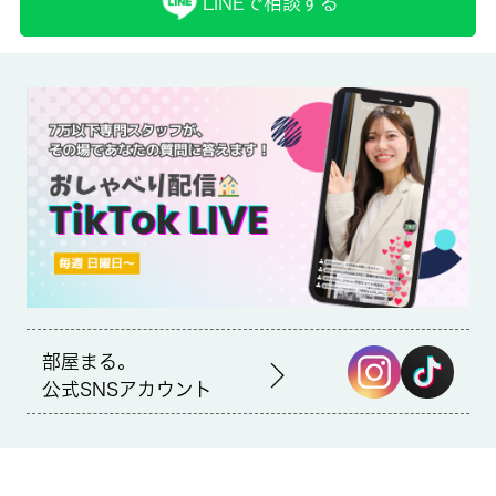
LINEで相談する
取引形態
仲介
備考
ファイバーゲートインターネット無料（Ｗｉ－Ｆｉ対応）Ｊ：Ｃ
ＯＭ 敷地内専用ゴミ置場 住環境良好 コンビニまで徒歩２
分 ペット飼育の場合、敷金２箇月 償却１箇月
家から120mのところに清瀬松山郵便局があります。共用部には
宅配ボックスが備え付けられているため、対面で荷物を受け取ら
なくて済みます。室内設備はネット使用料不要・エアコン・
CATVなど大変充実しております。住まいを探すにあたって、清
瀬市へお引っ越しを検討しているのであれば、 城南コミュニテ
ィにお任せください。
部屋まる。
公式SNSアカウント