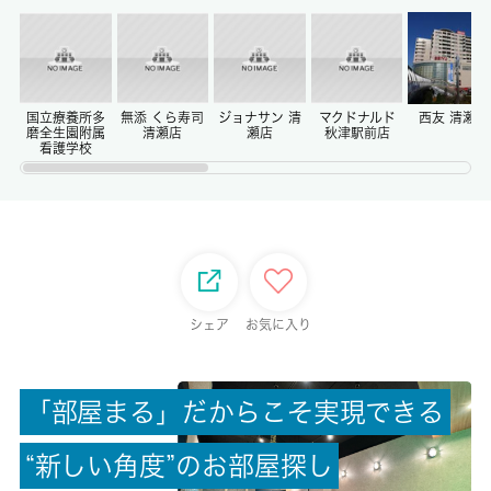
保証金
0ヶ月
償却/敷引
-/-
国立療養所多
無添 くら寿司
ジョナサン 清
マクドナルド
西友 清瀬店
磨全生園附属
清瀬店
瀬店
秋津駅前店
看護学校
権利金/雑費
-/-
総戸数
28戸
シェア
お気に入り
現状/入居可能日
空家/即時
「
部
屋
ま
る
」
だ
か
ら
こ
そ
実
現
で
き
る
駐車場/料金
“
新
し
い
角
度
”
の
お
部
屋
探
し
-/-