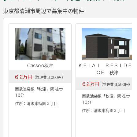
東京都清瀬市周辺で募集中の物件
Cassolo秋津
ＫＥＩＡＩ ＲＥＳＩＤＥＮ
ＣＥ 秋津
6.2万円
（管理費:3,000円）
6.2万円
（管理費:3,500円）
西武池袋線「
秋津
」駅 徒歩
16分
西武池袋線「
秋津
」駅 徒歩
10分
住所：清瀬市梅園３丁目
住所：清瀬市梅園３丁目