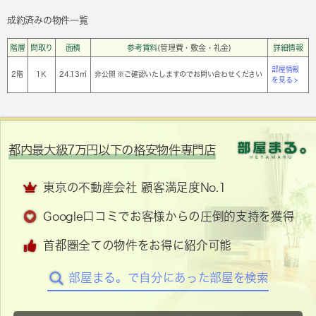
成約済みの物件一覧
階層
間取り
面積
参考賃料
(管理費・敷金・礼金)
詳細情報
部屋情報
2階
1Ｋ
24.13㎡
非公開 ※ご確認いたしますのでお問い合わせください
を見る >
都内最大級7万円以下の格安物件専門店
東京の不動産会社 顧客満足度No.1
Google口コミでお客様からの圧倒的支持を獲得
首都圏全ての物件をお得に紹介可能
部屋まる。で自分にあった部屋を検索