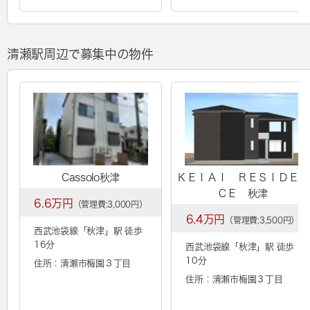
清瀬駅周辺で募集中の物件
Cassolo秋津
ＫＥＩＡＩ ＲＥＳＩＤＥＮ
ＣＥ 秋津
6.6万円
（管理費:3,000円）
6.4万円
（管理費:3,500円）
西武池袋線「
秋津
」駅 徒歩
16分
西武池袋線「
秋津
」駅 徒歩
10分
住所：清瀬市梅園３丁目
住所：清瀬市梅園３丁目