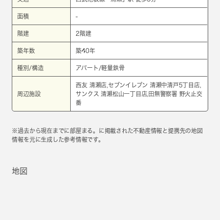
面積
-
階建
2階建
築年数
築40年
種別/構造
アパート/軽量鉄骨
西友 清瀬店,セブンイレブン 清瀬中清戸5丁目店,
周辺施設
サンクス 清瀬松山一丁目店,田無警察署 野火止交
番
※過去から現在までに部屋まる。に掲載された不動産情報と提携先の地図
情報を元に生成した参考情報です。
地図