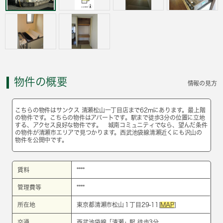
物件の概要
情報の見方
こちらの物件はサンクス 清瀬松山一丁目店まで62mにあります。最上階
の物件です。こちらの物件はアパートです。駅まで徒歩3分の位置に立地
する、アクセス良好な物件です。 城南コミュニティでなら、望んだ条件
の物件が清瀬市エリアで見つかります。西武池袋線清瀬近くにも沢山の
物件を公開中です。
賃料
****
管理費等
****
所在地
東京都清瀬市松山１丁目29-11[
MAP
]
交通
西武池袋線
「
清瀬
」駅 徒歩3分