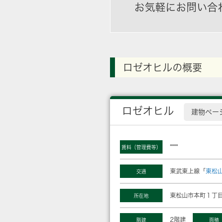
お気軽にお問い合
ロゼオヒルの概要
ロゼオヒル
建物ペー
****
賃料（管理費等）
東武東上線「
東松
交通
東松山市本町１丁目
所在地
2階建
階建
面積