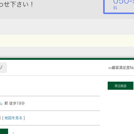
050-
わせ下さい！
料
ジ
<<顧客満足度N
周辺施設
山
」駅 徒歩19分
 [
地図を見る
]
-