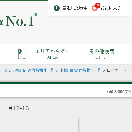
0
最近見た物件
お気に入り
※
エリアから探す
その他検索
AREA
OTHER
ページ
>
東松山市の賃貸物件一覧
>
東松山駅の賃貸物件一覧
>
ロゼオヒル
<<顧客満足度N
丁目12-16