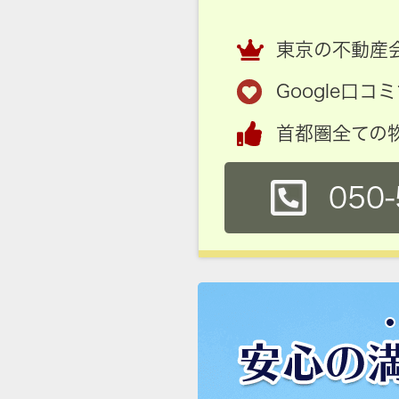
東京の不動産会
Google口
首都圏全ての
050-