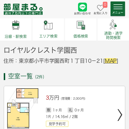
0
お気に入り
お問い合わせ
通勤・通学
価格検索
エリア検索
沿線・駅検索
時間検索
ロイヤルクレスト学園西
住所：東京都小平市学園西町１丁目10－21[
MAP
]
空室一覧
（2件）
3
万円
(管理費：2,000円)
敷
1ヶ月
礼
0ヶ月
1Ｒ / 14.16㎡ / 2階
見学予約可