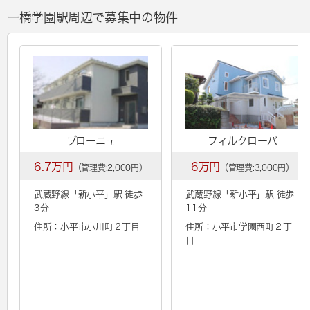
一橋学園駅周辺で募集中の物件
ブローニュ
フィルクローバ
6.7万円
6万円
（管理費:2,000円）
（管理費:3,000円）
武蔵野線「
新小平
」駅 徒歩
武蔵野線「
新小平
」駅 徒歩
3分
11分
住所：小平市小川町２丁目
住所：小平市学園西町２丁
目