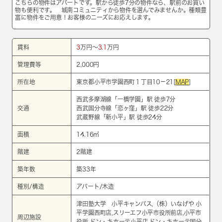
こちらの物件はアパートです。駅から徒歩7分の物件なら、駅前のお買い
物も便利です。 城南コミュニティから物件を選んでみませんか。種類豊
富に物件をご用意！お客様のニーズにお応えします。
賃料
3
万円～
3.1
万円
管理費等
2,000円
所在地
東京都小平市学園西町１丁目10－21[
MAP
]
西武多摩湖線
「
一橋学園
」駅 徒歩7分
交通
西武国分寺線
「
恋ヶ窪
」駅 徒歩22分
武蔵野線
「
新小平
」駅 徒歩24分
面積
14.16㎡
階建
2階建
築年数
築33年
種別/構造
アパート/木造
津田塾大学 小平キャンパス,（株）いなげや 小
平学園西町店,スリーエフ小平市役所前店,小平市
周辺施設
役所,ドン・キホーテ小平店,ドン・キホーテ国分