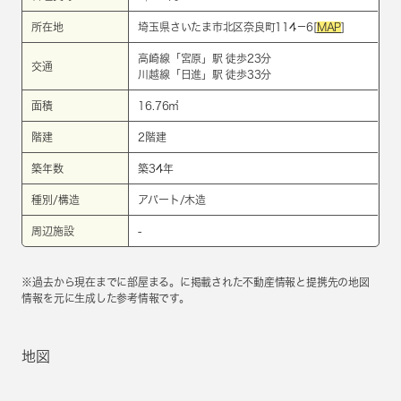
所在地
埼玉県さいたま市北区奈良町114－6[
MAP
]
高崎線
「
宮原
」駅 徒歩23分
交通
川越線
「
日進
」駅 徒歩33分
面積
16.76㎡
階建
2階建
築年数
築34年
種別/構造
アパート/木造
周辺施設
-
※過去から現在までに部屋まる。に掲載された不動産情報と提携先の地図
情報を元に生成した参考情報です。
地図