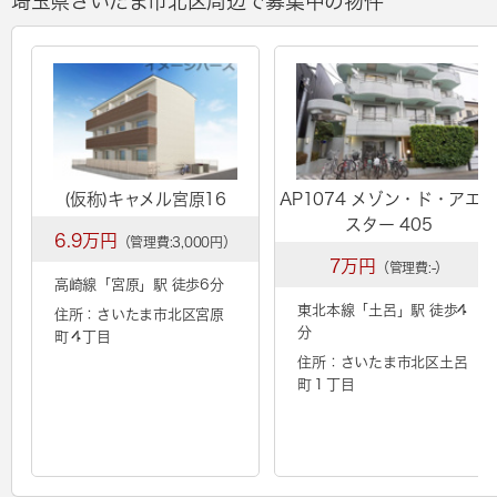
埼玉県さいたま市北区周辺で募集中の物件
(仮称)キャメル宮原16
AP1074 メゾン・ド・アエ
スター 405
6.9万円
（管理費:3,000円）
7万円
（管理費:-）
高崎線「
宮原
」駅 徒歩6分
東北本線「
土呂
」駅 徒歩4
住所：さいたま市北区宮原
分
町４丁目
住所：さいたま市北区土呂
町１丁目