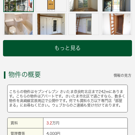
もっと見る
物件の概要
情報の見方
こちらの物件はセブンイレブン さいたま奈良町北店まで242mにありま
す。こちらの物件はアパートです。さいたま市北区で過ごすなら、数多く
物件を高崎線宮原周辺で公開中です。何でも賃料６万以下専門店「部屋
まる」にお尋ねください。ウェブからのご連絡も受け付けております。
賃料
3.2
万円
管理費等
4,000円