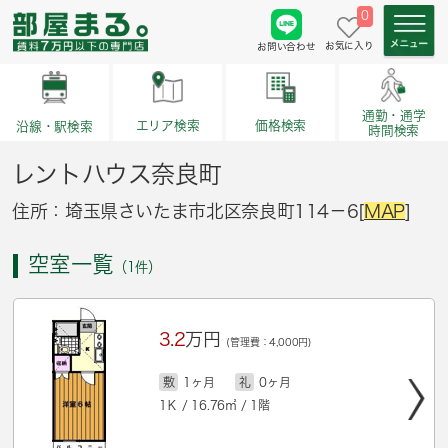
0
お気に入り
お問い合わせ
通勤・通学
価格検索
エリア検索
沿線・駅検索
時間検索
レントハウス奈良町
住所：埼玉県さいたま市北区奈良町114－6[
MAP
]
空室一覧
（1件）
3.2
万円
(管理費：4,000円)
敷
1ヶ月
礼
0ヶ月
1Ｋ / 16.76㎡ / 1階