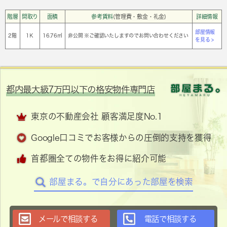
階層
間取り
面積
参考賃料
(管理費・敷金・礼金)
詳細情報
部屋情報
2階
1Ｋ
16.76㎡
非公開 ※ご確認いたしますのでお問い合わせください
を見る >
都内最大級7万円以下の格安物件専門店
東京の不動産会社 顧客満足度No.1
Google口コミでお客様からの圧倒的支持を獲得
首都圏全ての物件をお得に紹介可能
部屋まる。で自分にあった部屋を検索
メールで相談する
電話で相談する