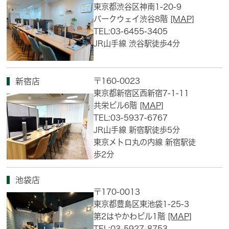
東京都渋谷区神南1-20-9
パークウェイ渋谷8階
[MAP]
TEL:03-6455-3405
JR山手線 渋谷駅徒歩4分
〒160-0023
新宿店
東京都新宿区西新宿7-1-11
共栄ビル6階
[MAP]
TEL:03-5937-6767
JR山手線 新宿駅徒歩5分
東京メトロ丸の内線 新宿駅徒
歩2分
池袋店
〒170-0013
東京都豊島区東池袋1-25-3
第2はやかわビル1階
[MAP]
TEL:03-5927-8753