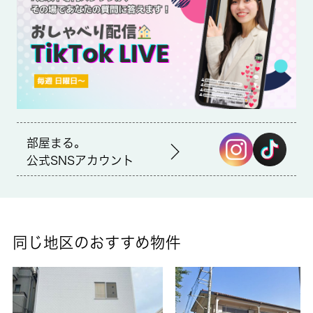
きます。室内設備はシステムキッチン・エアコンなど豊富に揃っ
ており、過ごしやすいお部屋になっております。当社には、こだ
わり条件や特集が満載です。練馬区エリアや西武新宿線武蔵関付
近できっと素敵なお部屋が見つかることでしょう。・火災保険は
月額払いとなります。・鍵交換は必須です。・解約違約金あり
（1年未満の場合 賃料1ヶ月分）
部屋まる。
公式SNSアカウント
同じ地区のおすすめ物件