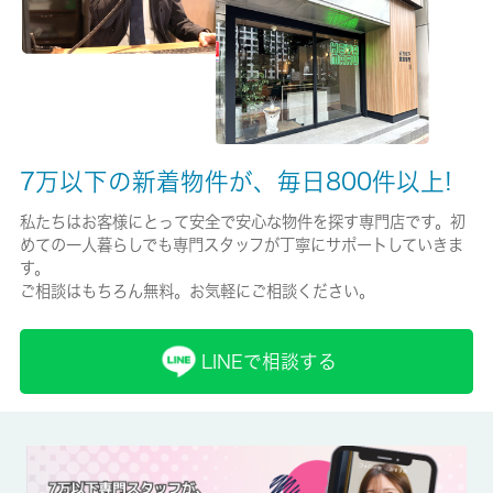
-/2年
保証人代行
必加入
保証会社詳細
7万以下の新着物件が、毎日800件以上!
日本セーフティー株式会社 初回保証料賃料総額50％、年間保証
料10,000円、手数料月額400円（税別）
私たちはお客様にとって安全で安心な物件を探す専門店です。初
めての一人暮らしでも専門スタッフが丁寧にサポートしていきま
賃貸区分/契約期間
す。
一般/2年
ご相談はもちろん無料。お気軽にご相談ください。
取引形態
LINEで相談する
仲介
備考
ｍｉｎｉピアゴ関町北１丁目店まで徒歩4分です。モニターで来
訪者を確認し、インターホンを通じて室内から会話することがで