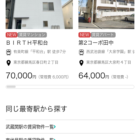
NEW
賃貸マンション
NEW
賃貸アパート
ＢＩＲＴＨ平和台
第2コーポ田中
有楽町線「
平和台
」駅 徒歩7分
西武池袋線「
大泉学園
」駅 徒歩2
東京都練馬区春日町２丁目
東京都練馬区大泉町４丁目
70,000
64,000
円
（管理費 6,000円）
円
（管理費 -）
同じ最寄駅から探す
武蔵関駅の賃貸物件一覧