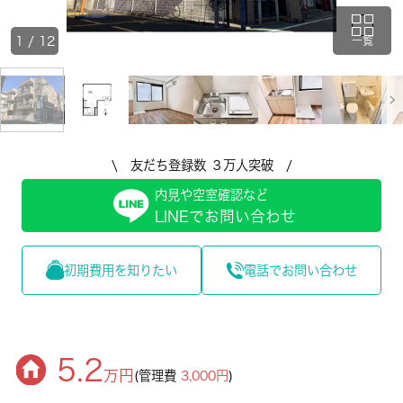
1
/
12
一覧
\ 友だち登録数 ３万人突破 /
内見や空室確認など
LINEでお問い合わせ
初期費用を知りたい
電話でお問い合わせ
5.2
万円
(管理費
3,000円
)