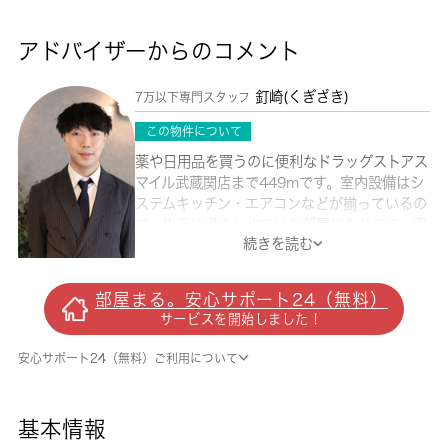
アドバイザーからのコメント
釘崎(くぎざき)
7万以下専門スタッフ
この物件について
薬や日用品を買うのに便利なドラッグストアス
マイル武蔵関店まで449mです。室内設備はシ
ステムキッチン・エアコンなどが揃っているの
で、快適に過ごしやすいお部屋になります。収
続きを読む
納はクロゼット・シューズボックスなど豊富な
ので、広々と空間を利用することも可能です。
知らない人が来た時でも玄関を開けずに顔を確
部屋まる。安心サポート24（無料）
認できるモニター付きインターホンが付いてお
サービスを開始しました！
ります。初期費用を抑えられる敷金不要の物件
です。大量の洗濯物もバルコニーで解決。練馬
安心サポート24（無料）ご利用について
区で新しい住環境をお探しなら、西武新宿線武
蔵関駅近くでお求めください。いつでも 城南
コミュニティまでお気軽にお問い合わせくださ
基本情報
い。