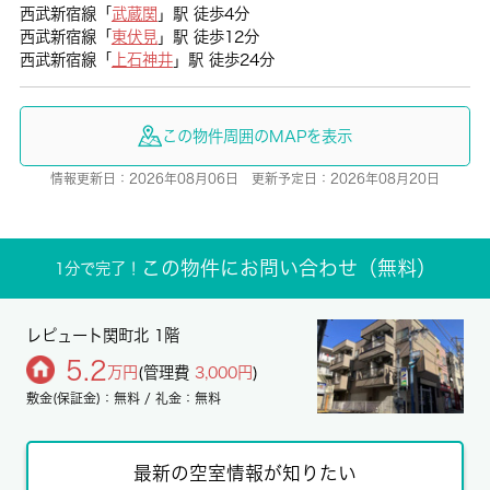
西武新宿線「
武蔵関
」駅 徒歩4分
西武新宿線「
東伏見
」駅 徒歩12分
西武新宿線「
上石神井
」駅 徒歩24分
この物件周囲のMAPを表示
情報更新日：2026年08月06日 更新予定日：2026年08月20日
この物件にお問い合わせ（無料）
1分で完了！
レピュート関町北 1階
5.2
万円
(管理費
3,000円
)
敷金(保証金)：無料 / 礼金：無料
最新の空室情報が知りたい