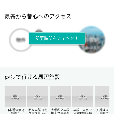
断熱性能
-
最寄から都心へのアクセス
目安光熱費
-
所要時間をチェック！
所在階
1階 / 3階建
面積
17.00㎡
徒歩で行ける周辺施設
保証金
0ヶ月
償却/敷引
-/-
日本矯体療術
私立早稲田大
大学私立早稲
早稲田大学 ア
天丼はま田
師協会
学東伏見キャ
田大学弓道部
式蹴球部合宿
馬関町店