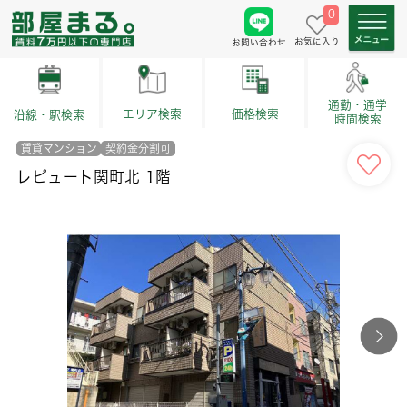
0
お気に入り
お問い合わせ
通勤・通学
価格検索
エリア検索
沿線・駅検索
時間検索
賃貸マンション
契約金分割可
レピュート関町北 1階