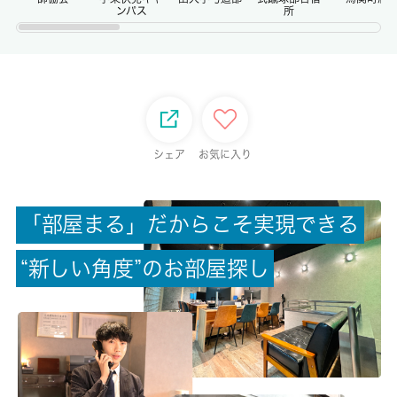
ンパス
所
権利金/雑費
-/-
総戸数
10戸
シェア
お気に入り
現状/入居可能日
空家/相談
「
部
屋
ま
る
」
だ
か
ら
こ
そ
実
現
で
き
る
駐車場/料金
“
新
し
い
角
度
”
の
お
部
屋
探
し
無/-
保険加入/料金
有/-
保険名/保険期間