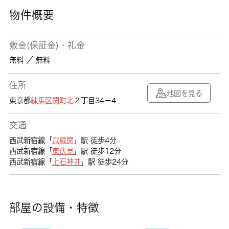
物件概要
敷金(保証金)・礼金
無料 ／ 無料
住所
地図を見る
東京都
練馬区
関町北
２丁目34－4
交通
西武新宿線「
武蔵関
」駅 徒歩4分
西武新宿線「
東伏見
」駅 徒歩12分
西武新宿線「
上石神井
」駅 徒歩24分
部屋の設備・特徴