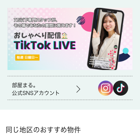
初期費用のクレジット決済が可能
近くにはセブンイレブン 目黒南2丁目店(徒歩6分)がありちょっと
した買い物に便利です。独立洗面台なので床が水で濡れたり鏡が
曇ったりしにくく、清潔な状態を保ちやすくなっております。初
期費用のカード決済ができます。大田区の賃貸情報を豊富に扱っ
ている 城南コミュニティは、お客様に満足いただけるお部屋を
ご提供しております。
部屋まる。
公式SNSアカウント
同じ地区のおすすめ物件