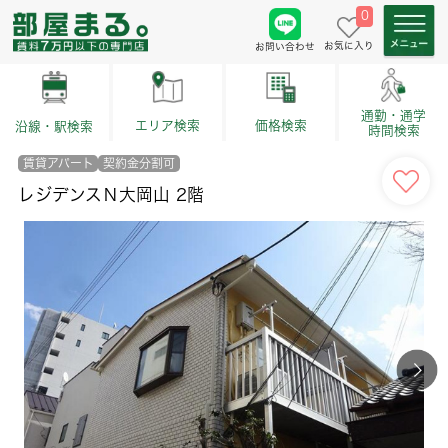
0
お気に入り
お問い合わせ
通勤・通学
価格検索
エリア検索
沿線・駅検索
時間検索
賃貸アパート
契約金分割可
レジデンスＮ大岡山 2階