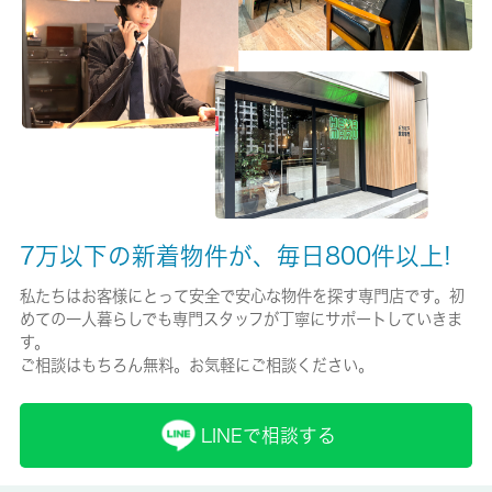
保険名/保険期間
-/2年
保証人代行
必加入
保証会社詳細
7万以下の新着物件が、毎日800件以上!
詳細はお問い合わせください。
私たちはお客様にとって安全で安心な物件を探す専門店です。初
賃貸区分/契約期間
めての一人暮らしでも専門スタッフが丁寧にサポートしていきま
一般/2年
す。
ご相談はもちろん無料。お気軽にご相談ください。
取引形態
仲介
LINEで相談する
備考