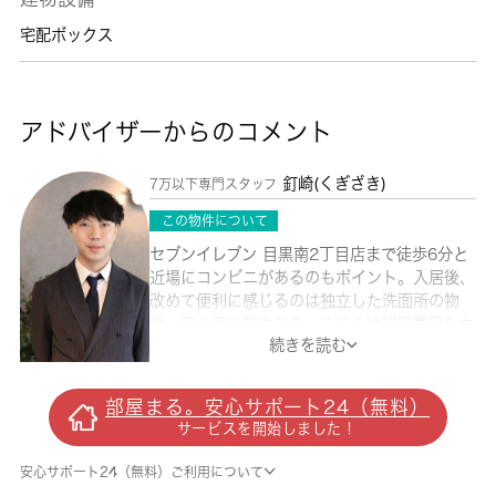
宅配ボックス
アドバイザーからのコメント
釘崎(くぎざき)
7万以下専門スタッフ
この物件について
セブンイレブン 目黒南2丁目店まで徒歩6分と
近場にコンビニがあるのもポイント。入居後、
改めて便利に感じるのは独立した洗面所の物
件。空き家の物件です。こちらは初期費用をカ
続きを読む
ードでお支払いいただける物件です。洋服や日
用品をまとめて収納できる収納棚がついた物件
です。賃貸住宅情報をお探しの方で、お困りで
部屋まる。安心サポート24（無料）
したら当社にご連絡下さい。お客様がご希望す
サービスを開始しました！
ることや不明な点についてお伺いいたします。
安心サポート24（無料）ご利用について