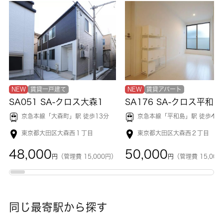
NEW
賃貸一戸建て
NEW
賃貸アパート
SA051 SA-クロス大森1
SA176 SA-クロス平和島
京急本線「
大森町
」駅 徒歩13分
京急本線「
平和島
」駅 徒歩4分
東京都大田区大森西１丁目
東京都大田区大森西２丁目
48,000
50,000
円
（管理費 15,000円）
円
（管理費 15,00
同じ最寄駅から探す