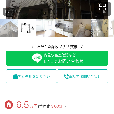
1
/
7
一覧
\ 友だち登録数 ３万人突破 /
内見や空室確認など
LINEでお問い合わせ
初期費用を知りたい
電話でお問い合わせ
6.5
万円
(管理費
3,000円
)