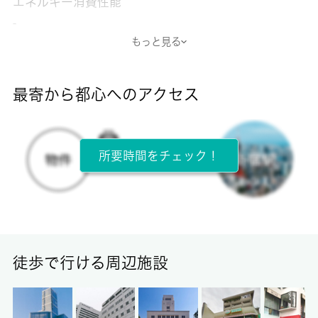
エネルギー消費性能
-
もっと見る
断熱性能
-
最寄から都心へのアクセス
目安光熱費
-
所要時間をチェック！
所在階
2階 / 2階建
面積
18.30㎡
徒歩で行ける周辺施設
保証金
-