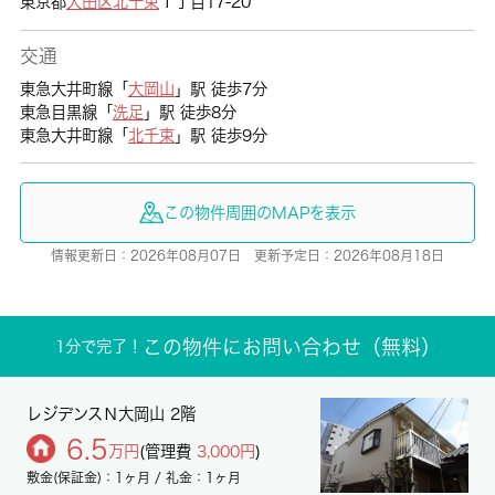
東京都
大田区
北千束
１丁目17-20
交通
東急大井町線「
大岡山
」駅 徒歩7分
東急目黒線「
洗足
」駅 徒歩8分
東急大井町線「
北千束
」駅 徒歩9分
この物件周囲のMAPを表示
情報更新日：2026年08月07日 更新予定日：2026年08月18日
この物件にお問い合わせ（無料）
1分で完了！
レジデンスＮ大岡山 2階
6.5
万円
(管理費
3,000円
)
敷金(保証金)：1ヶ月 / 礼金：1ヶ月