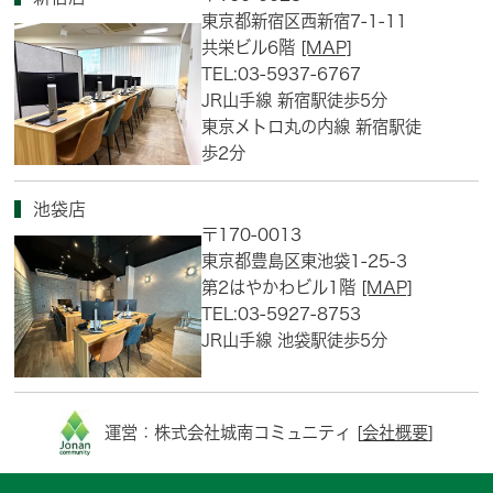
東京都新宿区西新宿7-1-11
共栄ビル6階
[MAP]
TEL:03-5937-6767
JR山手線 新宿駅徒歩5分
東京メトロ丸の内線 新宿駅徒
歩2分
池袋店
〒170-0013
東京都豊島区東池袋1-25-3
第2はやかわビル1階
[MAP]
TEL:03-5927-8753
JR山手線 池袋駅徒歩5分
運営：株式会社城南コミュニティ [
会社概要
]