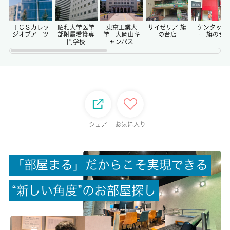
償却/敷引
-/-
ＩＣＳカレッ
昭和大学医学
東京工業大
サイゼリア 旗
ケンタッキ
ジオブアーツ
部附属看護専
学 大岡山キ
の台店
ー 旗の台
門学校
ャンパス
権利金/雑費
-/-
総戸数
-
シェア
お気に入り
現状/入居可能日
空家/即時
「
部
屋
ま
る
」
だ
か
ら
こ
そ
実
現
で
き
る
駐車場/料金
“
新
し
い
角
度
”
の
お
部
屋
探
し
-/-
保険加入/料金
有/20000円