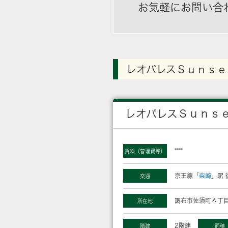
お気軽にお問い合
レオパレスＳｕｎｓｅ
レオパレスＳｕｎｓ
****
賃料（管理費等）
京王線「
柴崎
」駅 
交通
調布市佐須町４丁目
所在地
2階建
階建
面積