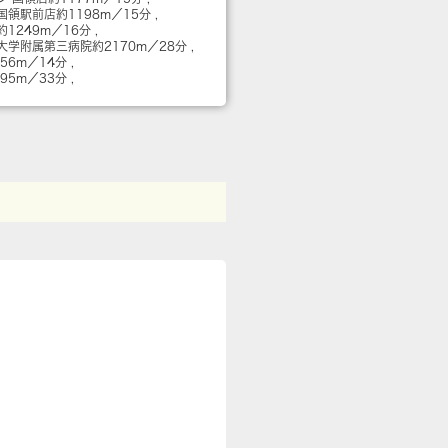
王国領駅前店
約1198m／15分
約1249m／16分
大学附属第三病院
約2170m／28分
056m／14分
595m／33分