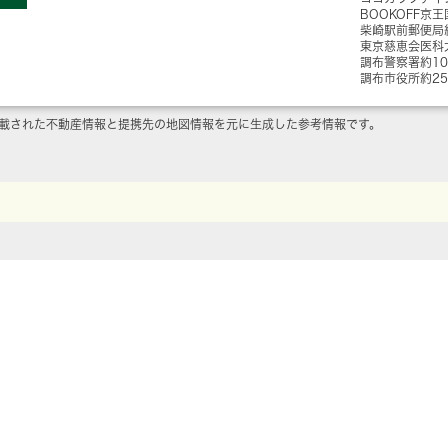
BOOKOFF京
柴崎駅前郵便局
東京慈恵会医科
調布警察署
約1
調布市役所
約2
載された不動産情報と提携先の地図情報を元に生成した参考情報です。