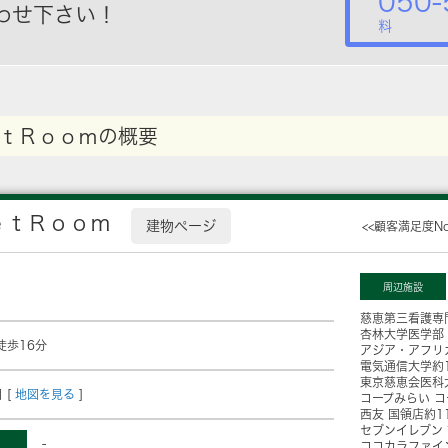
050-
わせ下さい！
料
ｔＲｏｏｍの概要
ｅｔＲｏｏｍ
建物ページ
<<顧客満足度N
周辺施設
慈恵第三看護専
杏林大学医学部
徒歩16分
アジア・アフリ
電気通信大学
約
東京慈恵会医科
 [
地図を見る
]
コープみらい 
西友 国領店
約1
セブンイレブン
-
ココカラファイ