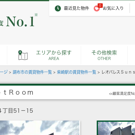
0
最近見た物件
お気に入り
※
エリアから探す
その他検索
AREA
OTHER
ページ
>
調布市の賃貸物件一覧
>
柴崎駅の賃貸物件一覧
>
レオパレスＳｕｎ
ｅｔＲｏｏｍ
<<顧客満足度N
丁目51－15