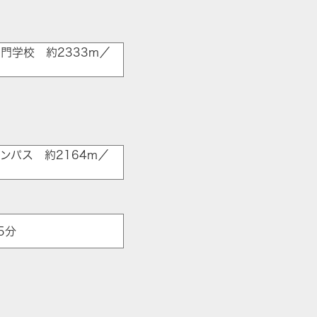
門学校 約2333m／
ンパス 約2164m／
5分