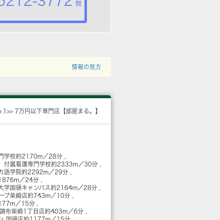
5212-3772
無
情報の見方
o.1>> 7万円以下専門店【部屋まる。】
門学校
約2170m／28分
 付属看護専門学校
約2333m／30分
カ語学院
約2292m／29分
1876m／24分
大学国領キャンパス
約2164m／28分
コープ柴崎店
約743m／10分
177m／15分
 調布柴崎1丁目店
約403m／6分
ン 国領店
約1177m／15分