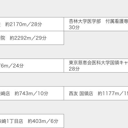
杏林大学医学部 付属看護専
 約2170m／28分
30分
院 約2292m／29分
東京慈恵会医科大学国領キャ
6m／24分
28分
崎店 約743m／10分
西友 国領店 約1177m／1
ア
柴崎1丁目店 約403m／6分