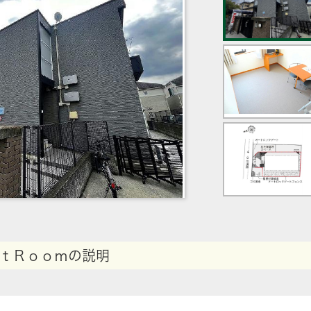
ｔＲｏｏｍの説明