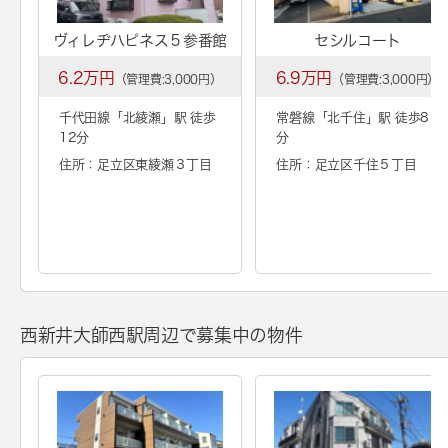
ヴィレヂハピネス５参番館
セシルコート
6.2万円
6.9万円
（管理費:3,000円）
（管理費:3,000円）
千代田線「
北綾瀬
」駅 徒歩
常磐線「
北千住
」駅 徒歩8
12分
分
住所：足立区東綾瀬３丁目
住所：足立区千住５丁目
西新井大師西駅周辺で募集中の物件