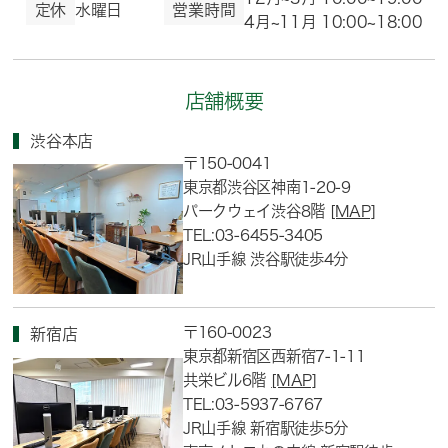
定休
水曜日
営業時間
4月~11月 10:00~18:00
店舗概要
渋谷本店
〒150-0041
東京都渋谷区神南1-20-9
パークウェイ渋谷8階
[MAP]
TEL:03-6455-3405
JR山手線 渋谷駅徒歩4分
〒160-0023
新宿店
東京都新宿区西新宿7-1-11
共栄ビル6階
[MAP]
TEL:03-5937-6767
JR山手線 新宿駅徒歩5分