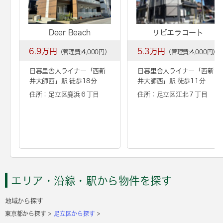
Deer Beach
リビエラコート
6.9万円
5.3万円
（管理費:4,000円）
（管理費:4,000円）
日暮里舎人ライナー「
西新
日暮里舎人ライナー「
西新
井大師西
」駅 徒歩18分
井大師西
」駅 徒歩11分
住所：足立区鹿浜６丁目
住所：足立区江北７丁目
エリア・沿線・駅から物件を探す
地域から探す
東京都から探す
足立区から探す