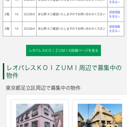
を見る >
部屋情報
2階
1Ｋ
20.28㎡
非公開 ※ご確認いたしますのでお問い合わせください
を見る >
部屋情報
2階
1Ｋ
20.28㎡
非公開 ※ご確認いたしますのでお問い合わせください
を見る >
レオパレスＫＯＩＺＵＭＩの詳細ページを見る
レオパレスＫＯＩＺＵＭＩ周辺で募集中の
物件
東京都足立区周辺で募集中の物件