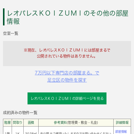
レオパレスＫＯＩＺＵＭＩのその他の部屋
情報
空室一覧
※現在、レオパレスＫＯＩＺＵＭＩには部屋まるで
公開されている物件はありません。
7万円以下専門店の部屋まる。で
足立区の物件を探す
レオパレスＫＯＩＺＵＭＩの詳細ページを見る
成約済みの物件一覧
階層
間取り
面積
参考賃料
(管理費・敷金・礼金)
詳細情報
部屋情報
1階
1Ｋ
20.28㎡
非公開 ※ご確認いたしますのでお問い合わせください