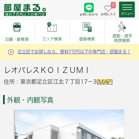
0
お気に入り
お問い合わせ
通勤・通学
価格検索
エリア検索
沿線・駅検索
時間検索
足立区でお探しなら、賃料7万円以下の専門店・部屋まる！
レオパレスＫＯＩＺＵＭＩ
住所：東京都足立区江北７丁目17－3[
MAP
]
外観・内観写真