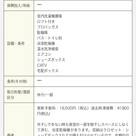
保険加入/料金
****
室内洗濯機置場
ロフト付き
プロパンガス
駐輪場
バス・トイレ別
設備・条件
浴室乾燥機
温水洗浄便座
エアコン
シューズボックス
CATV
宅配ボックス
条件(その他)
****
取引形態/賃貸
仲介/一般
区分
更新手数料：16,500円（税込）退去時清掃費：41800
円(税込)
外干しできない時も居室の一部を物干しスペースにしなく
て済む、浴室乾燥機があります。収納はクロゼット・シ
備考
ューズボックスなどが備え付けられているので、衣類や日