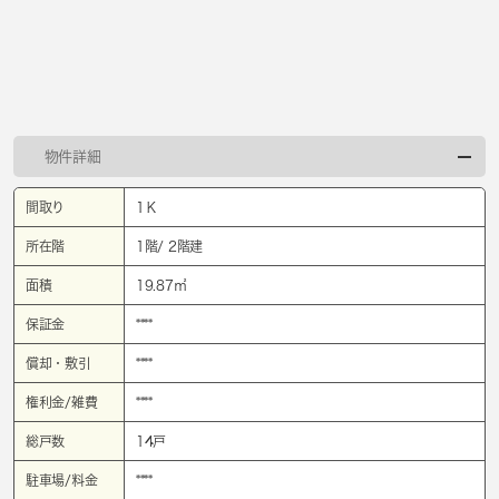
物件詳細
間取り
1Ｋ
所在階
1階/ 2階建
面積
19.87㎡
保証金
****
償却・敷引
****
権利金/雑費
****
総戸数
14戸
駐車場/料金
****