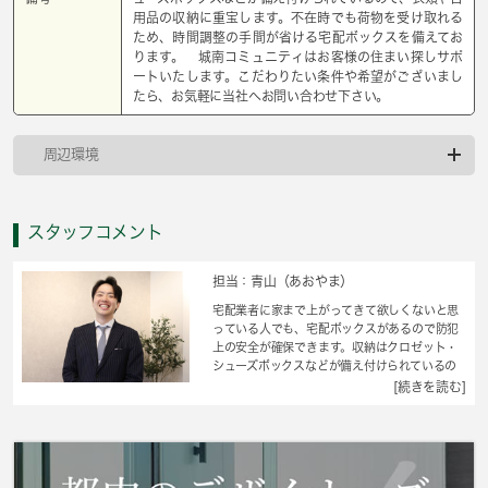
用品の収納に重宝します。不在時でも荷物を受け取れる
ため、時間調整の手間が省ける宅配ボックスを備えてお
ります。 城南コミュニティはお客様の住まい探しサポ
ートいたします。こだわりたい条件や希望がございまし
たら、お気軽に当社へお問い合わせ下さい。
周辺環境
スタッフコメント
担当：青山（あおやま）
宅配業者に家まで上がってきて欲しくないと思
っている人でも、宅配ボックスがあるので防犯
上の安全が確保できます。収納はクロゼット・
シューズボックスなどが備え付けられているの
で、衣類や日用品の収納に重宝します。生乾き
[続きを読む]
の洗濯物を乾かしたい時でもサッと乾燥でき
る、浴室乾燥機を備え付けております。快適に
生活する上で欠かせないエアコンが設置されて
いる物件です。快適な生活がおくれるキッチン
付きでご好評の1Kです。住まい探しの条件とい