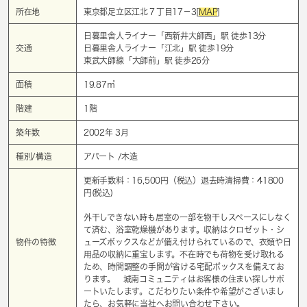
所在地
東京都足立区江北７丁目17－3[
MAP
]
日暮里舎人ライナー「
西新井大師西
」駅 徒歩13分
交通
日暮里舎人ライナー「
江北
」駅 徒歩19分
東武大師線「
大師前
」駅 徒歩26分
面積
19.87㎡
階建
1階
築年数
2002年 3月
種別/構造
アパート /木造
更新手数料：16,500円（税込）退去時清掃費：41800
円(税込)
外干しできない時も居室の一部を物干しスペースにしなく
て済む、浴室乾燥機があります。収納はクロゼット・シ
物件の特徴
ューズボックスなどが備え付けられているので、衣類や日
用品の収納に重宝します。不在時でも荷物を受け取れる
ため、時間調整の手間が省ける宅配ボックスを備えてお
ります。 城南コミュニティはお客様の住まい探しサポ
ートいたします。こだわりたい条件や希望がございまし
たら、お気軽に当社へお問い合わせ下さい。