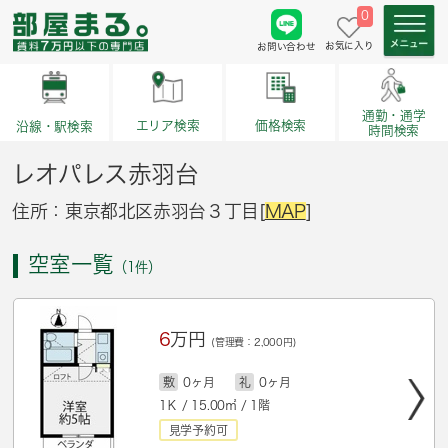
0
お気に入り
お問い合わせ
通勤・通学
価格検索
エリア検索
沿線・駅検索
時間検索
レオパレス赤羽台
住所：東京都北区赤羽台３丁目[
MAP
]
空室一覧
（1件）
6
万円
(管理費：2,000円)
敷
0ヶ月
礼
0ヶ月
1Ｋ / 15.00㎡ / 1階
見学予約可