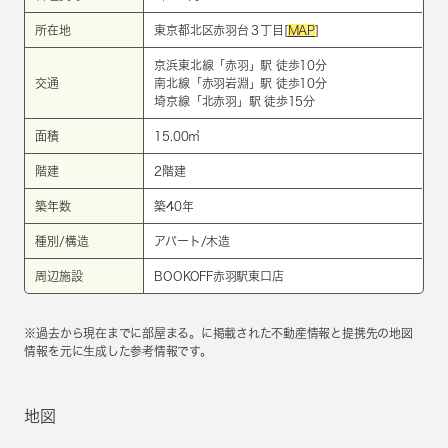
所在地
東京都北区赤羽台３丁目[
MAP
]
京浜東北線
「
赤羽
」駅 徒歩10分
交通
南北線
「
赤羽岩淵
」駅 徒歩10分
埼京線
「
北赤羽
」駅 徒歩15分
面積
15.00㎡
階建
2階建
築年数
築40年
種別/構造
アパート/木造
周辺施設
BOOKOFF赤羽駅東口店
※過去から現在までに部屋まる。に掲載された不動産情報と提携先の地図
情報を元に生成した参考情報です。
地図