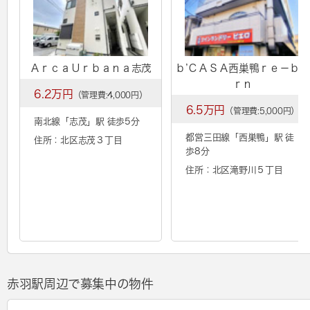
ＡｒｃａＵｒｂａｎａ志茂
ｂ’ＣＡＳＡ西巣鴨ｒｅ－ｂｏ
ｒｎ
6.2万円
（管理費:4,000円）
6.5万円
（管理費:5,000円）
南北線「
志茂
」駅 徒歩5分
都営三田線「
西巣鴨
」駅 徒
住所：北区志茂３丁目
歩8分
住所：北区滝野川５丁目
赤羽駅周辺で募集中の物件