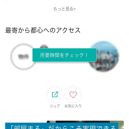
-
もっと見る
断熱性能
-
最寄から都心へのアクセス
目安光熱費
-
所要時間をチェック！
所在階
1階 / 2階建
面積
23.61㎡
保証金
シェア
お気に入り
-
「
部
屋
ま
る
」
だ
か
ら
こ
そ
実
現
で
き
る
償却/敷引