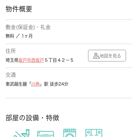
物件概要
敷金(保証金)・礼金
無料 ／ 1ヶ月
住所
地図を見る
埼玉県
坂戸市
西坂戸
５丁目４２－５
交通
東武越生線「
川角
」駅 徒歩24分
部屋の設備・特徴