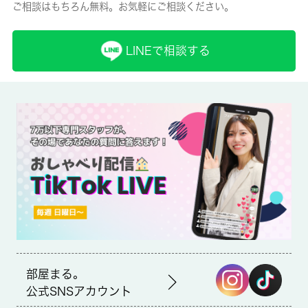
ご相談はもちろん無料。お気軽にご相談ください。
保険名/保険期間
-/2年
LINEで相談する
保証人代行
必加入
保証会社詳細
保証会社の利用 利用料の100％～120％
賃貸区分/契約期間
一般/-
取引形態
仲介
部屋まる。
備考
公式SNSアカウント
この物件には浴室乾燥機がついているので、冬場でもご入浴前に