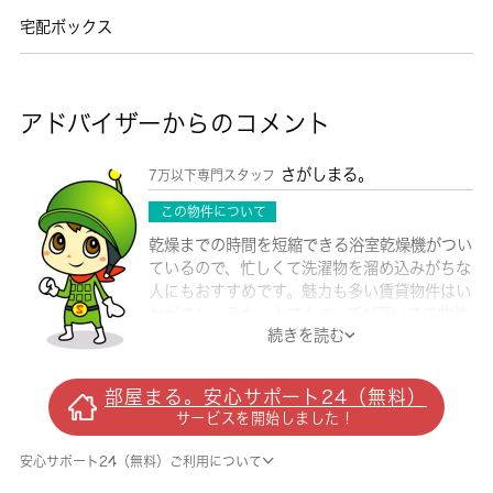
宅配ボックス
アドバイザーからのコメント
さがしまる。
7万以下専門スタッフ
この物件について
乾燥までの時間を短縮できる浴室乾燥機がつい
ているので、忙しくて洗濯物を溜め込みがちな
人にもおすすめです。魅力も多い賃貸物件はい
かがでしょうか。とてもニーズが高いこの物件
続きを読む
は入居日指定が2026年7月になっています。
電気コンロをご利用いただけます。パソコンが
使える快適な生活、インターネットの回線を導
部屋まる。安心サポート24（無料）
入。坂戸市で気になるお部屋が見つかりました
サービスを開始しました！
ら、 城南コミュニティまでお問い合わせくだ
さい。内見予約も受け付けております。
安心サポート24（無料）ご利用について