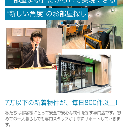
-/-
“
新
し
い
角
度
”
の
お
部
屋
探
し
権利金/雑費
-/-
総戸数
16戸
現状/入居可能日
空家/即時
駐車場/料金
空有/6050円
7万以下の新着物件が、毎日800件以上!
保険加入/料金
私たちはお客様にとって安全で安心な物件を探す専門店です。初
めての一人暮らしでも専門スタッフが丁寧にサポートしていきま
有/26680円
す。