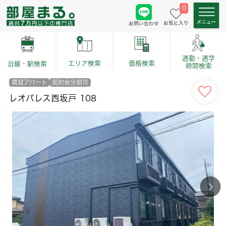
0
お気に入り
お問い合わせ
通勤・通学
価格検索
エリア検索
沿線・駅検索
時間検索
賃貸アパート
契約金分割可
レオパレス西坂戸 108