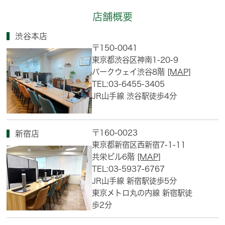
店舗概要
渋谷本店
〒150-0041
東京都渋谷区神南1-20-9
パークウェイ渋谷8階
[MAP]
TEL:03-6455-3405
JR山手線 渋谷駅徒歩4分
〒160-0023
新宿店
東京都新宿区西新宿7-1-11
共栄ビル6階
[MAP]
TEL:03-5937-6767
JR山手線 新宿駅徒歩5分
東京メトロ丸の内線 新宿駅徒
歩2分