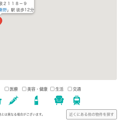
泉２１１８－９
秦野
」駅 徒歩12分
う
医療
美容・健康
生活
交通
近くにある他の物件を探す
地とは異なる場合がございます。