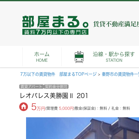
ホーム
沿線・駅から探す
HOME
STATION
7万以下の賃貸物件 部屋まるTOPページ
>
秦野市の賃貸物件一
賃貸アパート
契約金分割可
レオパレス美勝園Ⅱ 201
5
万円
(管理費
5,000円
)
敷金(保証金)：無料 / 礼金：無料