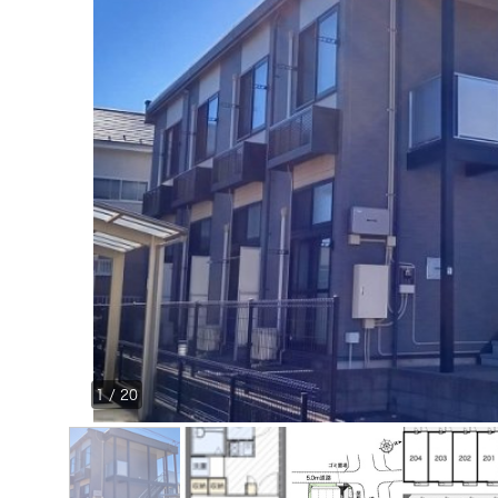
1
/
20