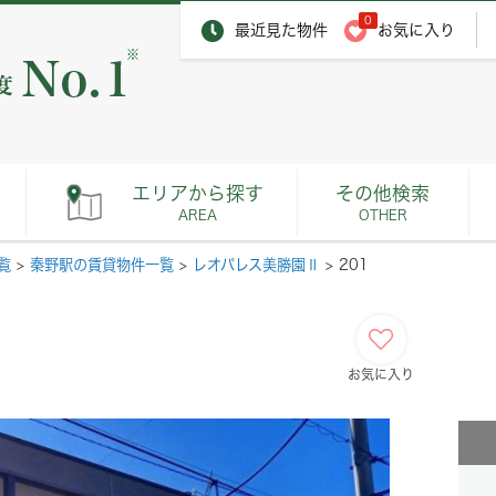
0
最近見た物件
お気に入り
※
エリアから探す
その他検索
AREA
OTHER
覧
>
秦野駅の賃貸物件一覧
>
レオパレス美勝園Ⅱ
>
201
お気に入り