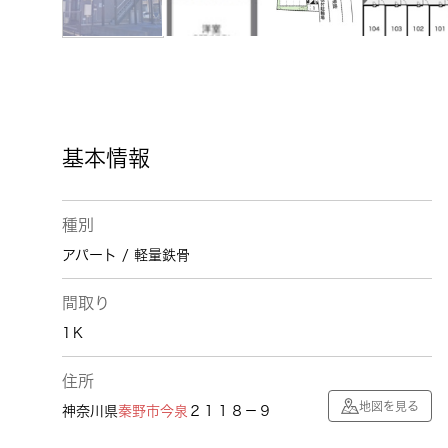
基本情報
種別
アパート / 軽量鉄骨
間取り
1Ｋ
住所
地図を見る
神奈川県
秦野市
今泉
２１１８－９