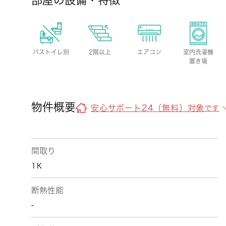
部屋の設備・特徴
バストイレ別
2階以上
エアコン
室内洗濯機
置き場
物件概要
安心サポート24（無料）対象
です
間取り
1Ｋ
断熱性能
-