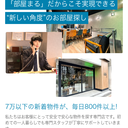
「
部
屋
ま
る
」
だ
か
ら
こ
そ
実
現
で
き
る
償却/敷引
-/-
“
新
し
い
角
度
”
の
お
部
屋
探
し
権利金/雑費
-/-
総戸数
20戸
現状/入居可能日
空家/即時
駐車場/料金
-/-
7万以下の新着物件が、毎日800件以上!
保険加入/料金
私たちはお客様にとって安全で安心な物件を探す専門店です。初
めての一人暮らしでも専門スタッフが丁寧にサポートしていきま
有/26680円