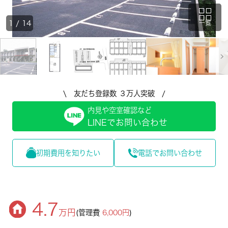
1
/
14
一覧
\ 友だち登録数 ３万人突破 /
内見や空室確認など
LINEでお問い合わせ
初期費用を知りたい
電話でお問い合わせ
4.7
万円
(管理費
6,000円
)