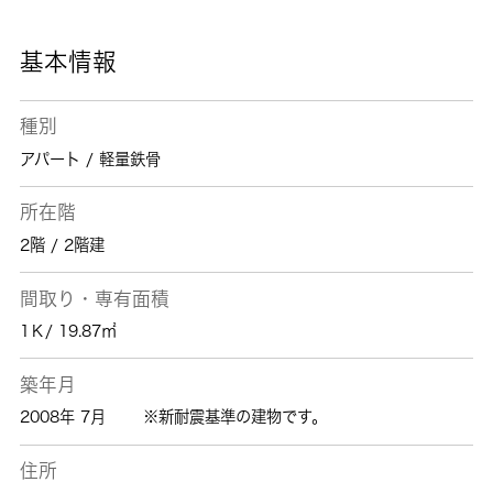
相武台下近くはいかがでしょうか？住まい探し
は、 城南コミュニティにお任せ下さい。
基本情報
種別
アパート / 軽量鉄骨
所在階
2階 / 2階建
間取り・専有面積
1Ｋ/ 19.87㎡
築年月
2008年 7月
※新耐震基準の建物です。
住所