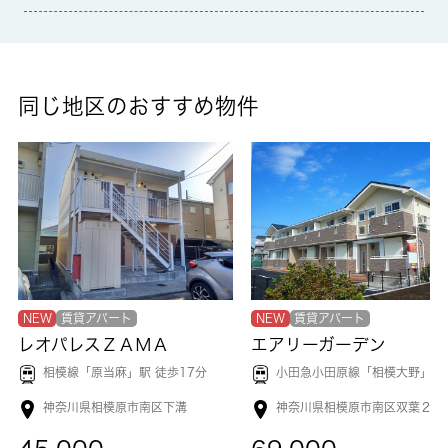
玄関先まで覗き穴を覗きに行かなくてもインターホン越しに誰が
来たのかを確認できるので防犯対策につながります。洗濯物を外
干しできない時期でも部屋干ししなくて済む浴室乾燥機が付いて
おります。ぜひご覧いただきたい賃貸物件です。駐輪場付きの物
件です。家賃5万円以下の物件です。相武台下近くでなら、交通
同じ地区のおすすめ物件
面で不自由のない暮らしができるでしょう。まずは 城南コミュ
ニティにお問い合わせください。
NEW
賃貸アパート
NEW
賃貸アパート
レオパレスＺＡＭＡ
エアリーガーデン
相模線「
原当麻
」駅 徒歩17分
小田急小田原線「
相模大野
」
神奈川県相模原市南区下溝
神奈川県相模原市南区双葉２丁