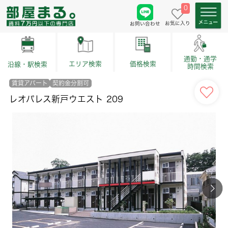
0
お気に入り
お問い合わせ
通勤・通学
価格検索
エリア検索
沿線・駅検索
時間検索
賃貸アパート
契約金分割可
レオパレス新戸ウエスト 209