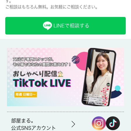
す。
ご相談はもちろん無料。お気軽にご相談ください。
保険名/保険期間
-/2年
LINEで相談する
保証人代行
必加入
保証会社詳細
保証会社の利用 利用料の100％～120％
賃貸区分/契約期間
一般/-
取引形態
仲介
部屋まる。
備考
公式SNSアカウント