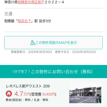
神奈川県
相模原市南区
新戸
２０２２－４
交通
相模線「
相武台下
」駅 徒歩3分
この物件周囲のMAPを表示
情報更新日：2026年08月06日 更新予定日：2026年08月20日
この物件にお問い合わせ（無料）
1分で完了！
レオパレス新戸ウエスト 209
4.7
万円
(管理費
6,000円
)
敷金(保証金)：無料 / 礼金：無料