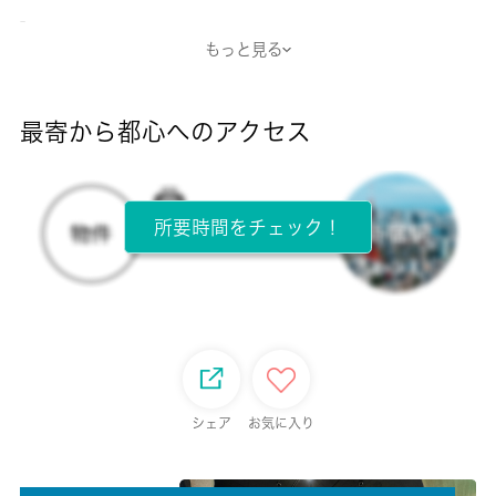
-
もっと見る
断熱性能
-
最寄から都心へのアクセス
目安光熱費
-
所要時間をチェック！
所在階
2階 / 2階建
面積
19.87㎡
保証金
シェア
お気に入り
-