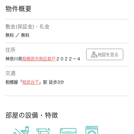
物件概要
敷金(保証金)・礼金
無料 ／ 無料
住所
地図を見る
神奈川県
相模原市南区
新戸
２０２２－４
交通
相模線「
相武台下
」駅 徒歩3分
部屋の設備・特徴