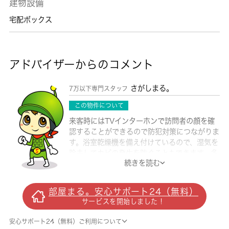
建物設備
宅配ボックス
アドバイザーからのコメント
さがしまる。
7万以下専門スタッフ
この物件について
来客時にはTVインターホンで訪問者の顔を確
認することができるので防犯対策につながりま
す。浴室乾燥機を備え付けているので、湿気を
除去してカビの発生を防ぐこともできます。多
続きを読む
くの方にご好評をいただいている、清潔感のあ
る賃貸物件です。収納スペースとしても寝室と
しても良い、多目的に活用できるロフトがあり
部屋まる。安心サポート24（無料）
ます。初めての一人暮らしで料理も楽しみたい
サービスを開始しました！
なら間取りは1K。夏は涼しく、冬には暖か
く、エアコン付き物件ですので快適に過ごせま
安心サポート24（無料）ご利用について
す。相模原市南区で新たな生活を始めるなら、