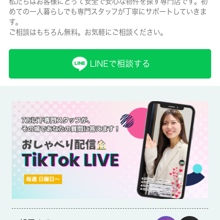
私たちはお客様にとって安全で安心な物件を探す専門店です。初
めての一人暮らしでも専門スタッフが丁寧にサポートしていきま
有/26680円
す。
ご相談はもちろん無料。お気軽にご相談ください。
保険名/保険期間
-/2年
LINEで相談する
保証人代行
必加入
保証会社詳細
保証会社の利用 利用料の100％～120％
賃貸区分/契約期間
一般/-
取引形態
仲介