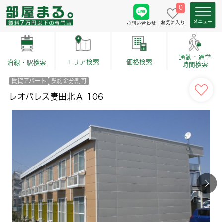
0
お気に入り
お問い合わせ
通勤・通学
価格検索
エリア検索
沿線・駅検索
時間検索
賃貸アパート
契約金分割可
レオパレス妻田北Ａ 106