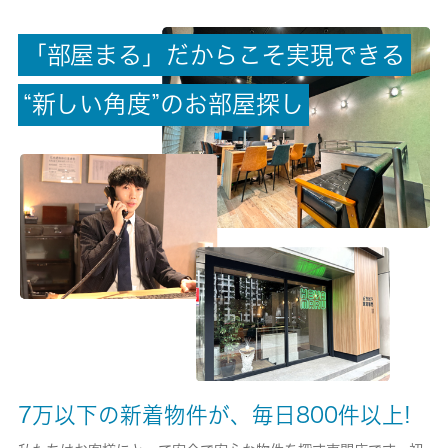
-
「
部
屋
ま
る
」
だ
か
ら
こ
そ
実
現
で
き
る
償却/敷引
-/-
“
新
し
い
角
度
”
の
お
部
屋
探
し
権利金/雑費
-/-
総戸数
14戸
現状/入居可能日
空家/即時
駐車場/料金
-/-
7万以下の新着物件が、毎日800件以上!
保険加入/料金