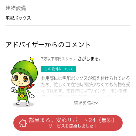
建物設備
宅配ボックス
アドバイザーからのコメント
さがしまる。
7万以下専門スタッフ
この物件について
共用部には宅配ボックスが備え付けられている
ため、忙しくて在宅時間が少なくても荷物を受
け取れます。来客時にはTVインターホンを使
用して訪問者の顔を確認することがきるので安
続きを読む
心感があります。乾燥までの時間を短縮できる
浴室乾燥機がついているので、忙しくて洗濯物
を溜め込みがちな人にもおすすめです。バスル
部屋まる。安心サポート24（無料）
ームとトイレがそれぞれ分かれた物件です。犯
サービスを開始しました！
罪を未然に防止して安全に暮らせるように、共
用部に防犯カメラを設置しています。こだわり