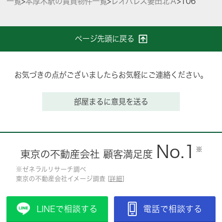
一覧
>
本厚木駅の賃貸物件一覧
>
レオパレス妻田北Ａ
>
106
ページ先頭に戻る
お気づきの点がございましたらお気軽にご連絡ください。
部屋まるに意見を送る
No.1
※
東京の不動産会社 顧客満足度
※ゼネラルリサーチ調べ
東京の不動産会社イメージ調査 [
詳細
]
LINEで相談する
電話で相談する