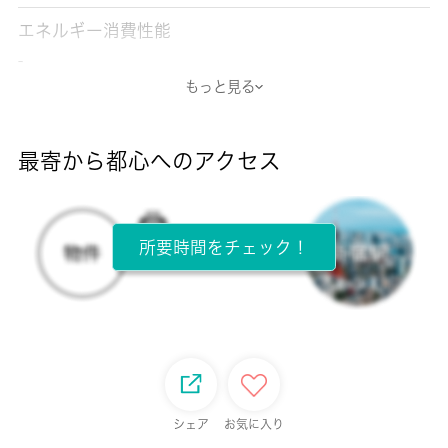
エネルギー消費性能
-
もっと見る
断熱性能
-
最寄から都心へのアクセス
目安光熱費
-
所要時間をチェック！
所在階
1階 / 2階建
面積
23.18㎡
保証金
シェア
お気に入り