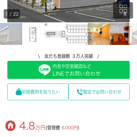
1
/
22
一覧
\ 友だち登録数 ３万人突破 /
内見や空室確認など
LINEでお問い合わせ
初期費用を知りたい
電話でお問い合わせ
4.8
万円
(管理費
6,000円
)