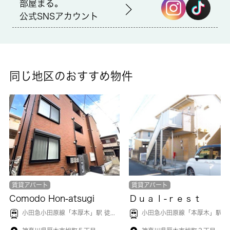
部屋まる。
備考
公式SNSアカウント
ドアを開けたり直接会話しなくてもモニター越しに来訪者を確認
できるモニター付きインターホンを設置しております。いつでも
洗濯物を干せるので、日中は忙しいという人にもおすすめの浴室
乾燥機があります。賃料5万円のお部屋です。厚木市に特化した
当社は、確かな地域情報と豊富な賃貸情報を取り扱っています。
同じ地区のおすすめ物件
知識をあまりお持ちでない方にも親切にサポート致しますので、
ぜひお部屋探しは当社にお任せ下さい。
賃貸アパート
賃貸アパート
Comodo Hon-atsugi
Ｄｕａｌ-ｒｅｓｔ
小田急小田原線「
本厚木
」駅 徒歩13分
小田急小田原線「
本厚木
」駅 徒歩13