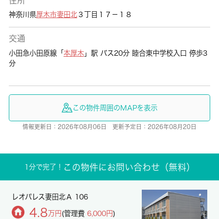
住所
神奈川県
厚木市
妻田北
３丁目１７－１８
交通
小田急小田原線「
本厚木
」駅 バス20分 睦合東中学校入口 停歩3
分
この物件周囲のMAPを表示
情報更新日：2026年08月06日 更新予定日：2026年08月20日
この物件にお問い合わせ（無料）
1分で完了！
レオパレス妻田北Ａ 106
4.8
万円
(管理費
6,000円
)