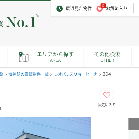
0
最近見た物件
お気に入り
※
エリアから探す
その他検索
AREA
OTHER
覧
>
海神駅の賃貸物件一覧
>
レオパレスリョーヒーナ
>
304
お気に入り
月