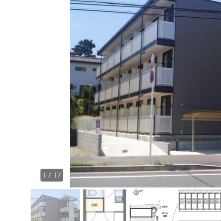
1
/
17