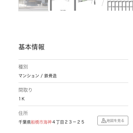
基本情報
種別
マンション / 鉄骨造
間取り
1Ｋ
住所
地図を見る
千葉県
船橋市
海神
４丁目２３－２５