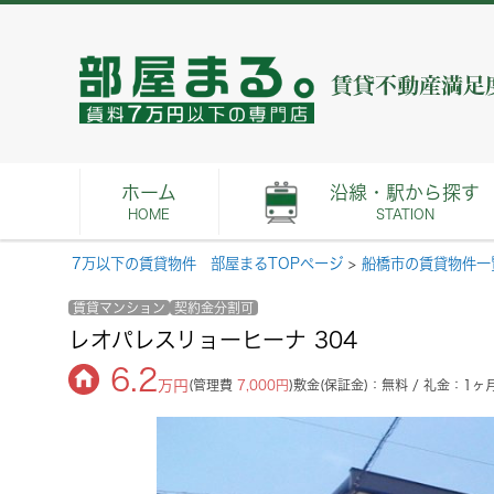
ホーム
沿線・駅から探す
HOME
STATION
7万以下の賃貸物件 部屋まるTOPページ
>
船橋市の賃貸物件一
賃貸マンション
契約金分割可
レオパレスリョーヒーナ 304
6.2
万円
(管理費
7,000円
)
敷金(保証金)：無料 / 礼金：1ヶ