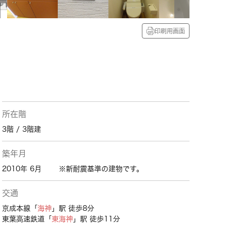
印刷用画面
所在階
3階 / 3階建
築年月
2010年 6月
※新耐震基準の建物です。
交通
京成本線「
海神
」駅 徒歩8分
東葉高速鉄道「
東海神
」駅 徒歩11分