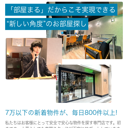
「
部
屋
ま
る
」
だ
か
ら
こ
そ
実
現
で
き
る
償却/敷引
-/-
“
新
し
い
角
度
”
の
お
部
屋
探
し
権利金/雑費
-/-
総戸数
40戸
現状/入居可能日
居住中/即時
駐車場/料金
-/-
7万以下の新着物件が、毎日800件以上!
保険加入/料金
私たちはお客様にとって安全で安心な物件を探す専門店です。初