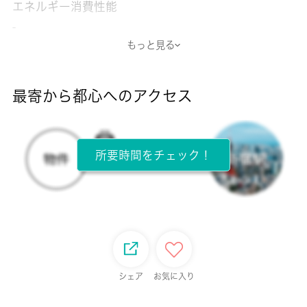
エネルギー消費性能
-
もっと見る
断熱性能
-
最寄から都心へのアクセス
目安光熱費
-
所要時間をチェック！
所在階
1階 / 4階建
面積
19.87㎡
保証金
シェア
お気に入り
-