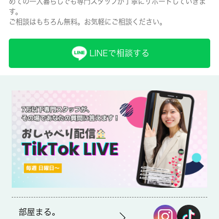
めての一人暮らしでも専門スタッフが丁寧にサポートしていきま
有/26680円
す。
ご相談はもちろん無料。お気軽にご相談ください。
保険名/保険期間
-/2年
LINEで相談する
保証人代行
必加入
保証会社詳細
保証会社の利用 利用料の100％～120％
賃貸区分/契約期間
一般/-
取引形態
仲介
部屋まる。
備考