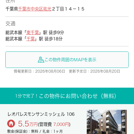
住所
千葉県
千葉市中央区
祐光
２丁目１４－１５
交通
総武本線「
東千葉
」駅 徒歩9分
総武本線「
千葉
」駅 徒歩18分
この物件周囲のMAPを表示
情報更新日：2026年08月06日 更新予定日：2026年08月20日
この物件にお問い合わせ（無料）
1分で完了！
レオパレスモンサンミッシェル 106
5.5
万円
(管理費
7,000円
)
敷金(保証金)：無料 / 礼金：1ヶ月