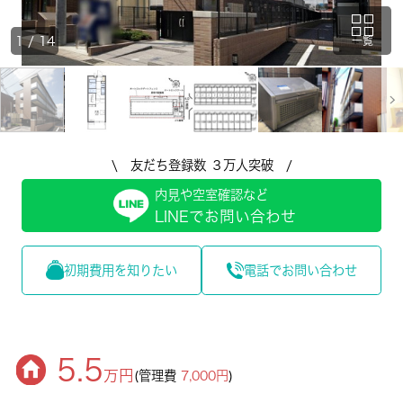
1
/
14
一覧
\ 友だち登録数 ３万人突破 /
内見や空室確認など
LINEでお問い合わせ
初期費用を知りたい
電話でお問い合わせ
5.5
万円
(管理費
7,000円
)