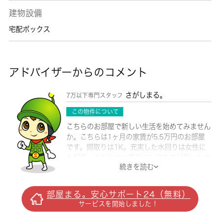
建物設備
宅配ボックス
アドバイザーからのコメント
さがしまる。
7万以下専門スタッフ
この物件について
こちらのお部屋で新しい生活を始めてみません
か。こちらは1ヶ月の家賃が5.5万円のお部屋
です。間取りは1K。充実した水回りは女性に
も好評。火が出ない電気コンロをご利用いただ
続きを読む
けます。千葉市中央区に引っ越しをご予定な
ら、設備などのご希望条件を 城南コミュニテ
ィにお伝えください。お客様の希望条件に合っ
部屋まる。安心サポート24（無料）
たお部屋をご紹介致します。
サービスを開始しました！