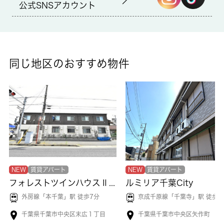
公式SNSアカウント
いつでも洗濯物を干せるので、日中は忙しいという人にもおすす
めの浴室乾燥機を設置しています。通話ボタンを押せば相手の声
が聞けるので、会話したうえで直接会うかを決められるインター
ホンがあります。価格5.5万円ながら充実した設備のこちらの物件
は、多くの方におすすめです。 城南コミュニティは、多種多様
同じ地区のおすすめ物件
な賃貸情報を取り扱っております。千葉市中央区で住まい探しを
する場合には、お気軽にお声かけ下さい。
NEW
賃貸アパート
NEW
賃貸アパート
フォレストツインハウスⅡ A棟
ルミリア千葉City
外房線「
本千葉
」駅 徒歩7分
京成千原線「
千葉寺
」駅 徒歩2
千葉県千葉市中央区末広１丁目
千葉県千葉市中央区矢作町