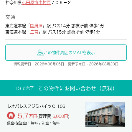
神奈川県
小田原市
中村原
７０６－２
交通
東海道本線「
国府津
」駅 バス14分 診療所前 停歩1分
東海道本線「
二宮
」駅 バス15分 診療所前 停歩1分
この物件周囲のMAPを表示
情報更新日：2026年08月06日 更新予定日：2026年08月20日
この物件にお問い合わせ（無料）
1分で完了！
レオパレスフジミハイツＣ 106
5.7
万円
(管理費
6,000円
)
敷金(保証金)：無料 / 礼金：無料