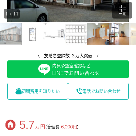
1
/
11
一覧
\ 友だち登録数 ３万人突破 /
内見や空室確認など
LINEでお問い合わせ
初期費用を知りたい
電話でお問い合わせ
5.7
万円
(管理費
6,000円
)