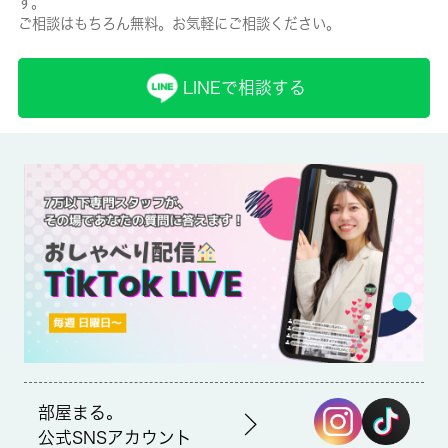
す。
ご相談はもちろん無料。お気軽にご相談ください。
保険名/保険期間
-/2年
LINEで相談する
保証人代行
必加入
保証会社詳細
保証会社の利用 利用料の100％～120％
賃貸区分/契約期間
一般/-
取引形態
仲介
部屋まる。
備考
公式SNSアカウント