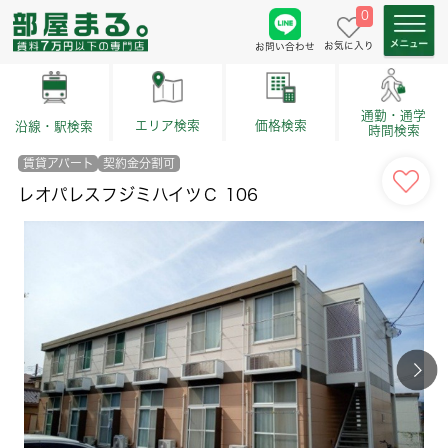
0
お気に入り
お問い合わせ
通勤・通学
価格検索
エリア検索
沿線・駅検索
時間検索
賃貸アパート
契約金分割可
レオパレスフジミハイツＣ 106