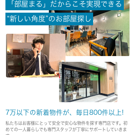
「
部
屋
ま
る
」
だ
か
ら
こ
そ
実
現
で
き
る
償却/敷引
-/-
“
新
し
い
角
度
”
の
お
部
屋
探
し
権利金/雑費
-/-
総戸数
12戸
現状/入居可能日
空家/即時
駐車場/料金
-/-
7万以下の新着物件が、毎日800件以上!
保険加入/料金
私たちはお客様にとって安全で安心な物件を探す専門店です。初
めての一人暮らしでも専門スタッフが丁寧にサポートしていきま
有/26680円