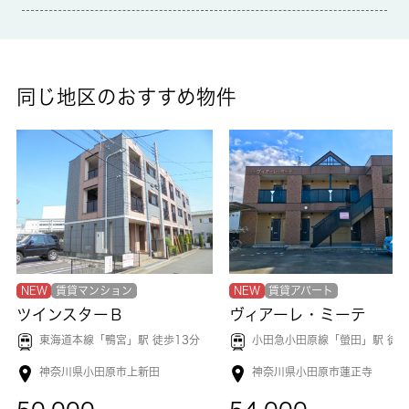
共用部には宅配ボックスが付いているため、好きなタイミングで
荷物を受け取ることができます。生乾きの洗濯物をしっかり乾か
したい時でも、お風呂場でサッと乾燥できる浴室乾燥機がありま
す。TVインターホン付きなので、部屋から訪問者の顔を確認でき
ます。小田原市へ移住を計画してるなら、 城南コミュニティま
同じ地区のおすすめ物件
でお問い合わせください。当社では、お客様の希望条件合わせた
お部屋をご紹介させていただきます。
NEW
賃貸マンション
NEW
賃貸アパート
ツインスターＢ
ヴィアーレ・ミーテ
東海道本線「
鴨宮
」駅 徒歩13分
小田急小田原線「
螢田
」駅 徒歩7
神奈川県小田原市上新田
神奈川県小田原市蓮正寺