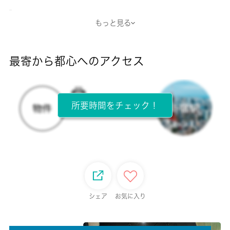
-
もっと見る
断熱性能
-
最寄から都心へのアクセス
目安光熱費
-
所要時間をチェック！
所在階
1階 / 2階建
面積
20.28㎡
保証金
シェア
お気に入り
-