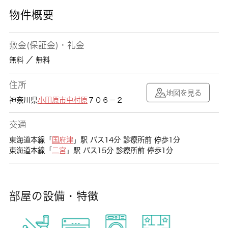
物件概要
敷金(保証金)・礼金
無料 ／ 無料
住所
地図を見る
神奈川県
小田原市
中村原
７０６－２
交通
東海道本線「
国府津
」駅 バス14分 診療所前 停歩1分
東海道本線「
二宮
」駅 バス15分 診療所前 停歩1分
部屋の設備・特徴