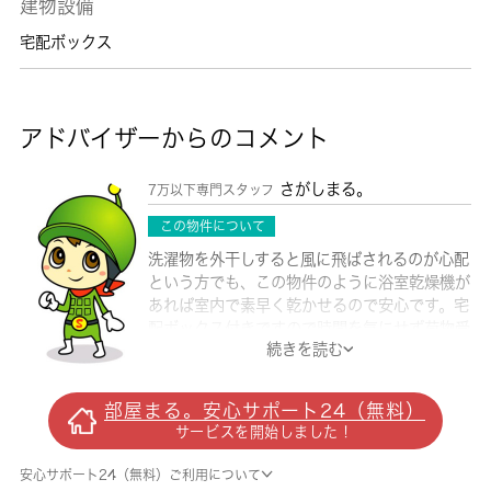
建物設備
宅配ボックス
アドバイザーからのコメント
さがしまる。
7万以下専門スタッフ
この物件について
洗濯物を外干しすると風に飛ばされるのが心配
という方でも、この物件のように浴室乾燥機が
あれば室内で素早く乾かせるので安心です。宅
配ボックス付きですので時間を気にせず荷物受
続きを読む
け取りができます。知らない来訪者が来てもイ
ンターホン越しに確認できるので防犯対策につ
ながります。ベッドルームとしてご利用いただ
部屋まる。安心サポート24（無料）
けるロフトが付いています。こちらの物件の家
サービスを開始しました！
賃は5.9万です。CATV対応物件となっていま
すので、初期工事費などは不要です。当社は小
安心サポート24（無料）ご利用について
田原市に密着しており、多種多様な賃貸住宅情