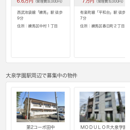
6.6万円
7万円
（管理費:8,000円）
（管理費:6,000円）
西武池袋線「
練馬
」駅 徒歩
有楽町線「
平和台
」駅 徒歩
9分
7分
住所：練馬区中村１丁目
住所：練馬区春日町２丁目
大泉学園駅周辺で募集中の物件
第2コーポ田中
ＭＯＤＵＬＯＲ大泉学園