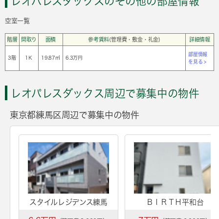
レオパレスダックスのその他の部屋情報
空室一覧
階層
間取り
面積
参考賃料
(管理費・敷金・礼金)
詳細情報
部屋情報
3階
1Ｋ
19.87㎡
6.3万円
を見る >
レオパレスダックス周辺で募集中の物件
東京都練馬区周辺で募集中の物件
スタイルレジデンス練馬
ＢＩＲＴＨ平和台