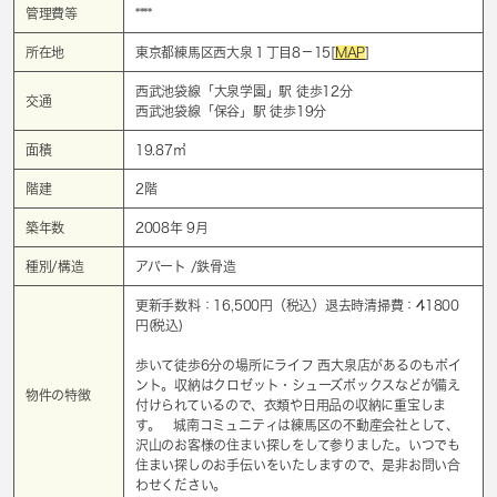
管理費等
****
所在地
東京都練馬区西大泉１丁目8－15[
MAP
]
西武池袋線「
大泉学園
」駅 徒歩12分
交通
西武池袋線「
保谷
」駅 徒歩19分
面積
19.87㎡
階建
2階
築年数
2008年 9月
種別/構造
アパート /鉄骨造
更新手数料：16,500円（税込）退去時清掃費：41800
円(税込)
歩いて徒歩6分の場所にライフ 西大泉店があるのもポイ
ント。収納はクロゼット・シューズボックスなどが備え
物件の特徴
付けられているので、衣類や日用品の収納に重宝しま
す。 城南コミュニティは練馬区の不動産会社として、
沢山のお客様の住まい探しをして参りました。いつでも
住まい探しのお手伝いをいたしますので、是非お問い合
わせください。