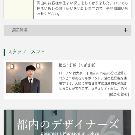
沢山のお客様の住まい探しをして参りました。いつでも
住まい探しのお手伝いをいたしますので、是非お問い合
わせください。
周辺環境
スタッフコメント
担当：釘崎（くぎざき）
ローソン 西大泉一丁目店まで徒歩6分と近場に
コンビニがあるのもポイント。浴室乾燥機を使
用すれば、天候に左右されずに洗濯物を乾燥さ
せることができます。セキュリティ面は、TVイ
ンターホン・オートロックなどを備え付けてい
[続きを読む]
るので安心して暮らせます。収納はクロゼッ
ト・シューズボックスなど豊富なので、衣類や
履き物の整理がしやすく便利です。駐輪場付き
の物件です。練馬区エリアにある賃貸情報のこ
となら、地域に密着した当社へお任せ下さい。
当社は、多種多様な賃貸情報を取り扱っており
ます。ご要望や不明な点などございましたら、
お気軽にご連絡下さい。