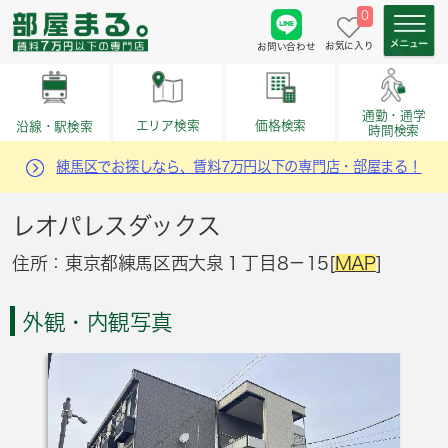
0
お気に入り
お問い合わせ
通勤・通学
価格検索
エリア検索
沿線・駅検索
時間検索
練馬区でお探しなら、賃料7万円以下の専門店・部屋まる！
レオパレスダックス
住所：東京都練馬区西大泉１丁目8－15[
MAP
]
外観・内観写真