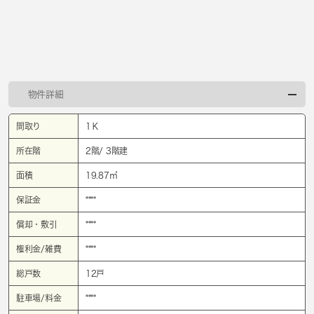
物件詳細
間取り
1Ｋ
所在階
2階/ 3階建
面積
19.87㎡
保証金
****
償却・敷引
****
権利金/雑費
****
総戸数
12戸
駐車場/料金
****