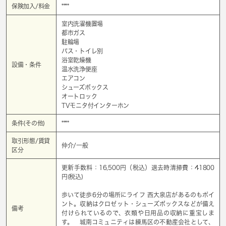
保険加入/料金
****
室内洗濯機置場
都市ガス
駐輪場
バス・トイレ別
浴室乾燥機
設備・条件
温水洗浄便座
エアコン
シューズボックス
オートロック
TVモニタ付インターホン
条件(その他)
****
取引形態/賃貸
仲介/一般
区分
更新手数料：16,500円（税込）退去時清掃費：41800
円(税込)
歩いて徒歩6分の場所にライフ 西大泉店があるのもポイ
ント。収納はクロゼット・シューズボックスなどが備え
備考
付けられているので、衣類や日用品の収納に重宝しま
す。 城南コミュニティは練馬区の不動産会社として、