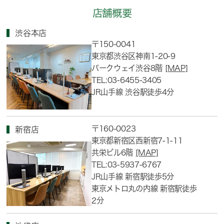
店舗概要
渋谷本店
〒150-0041
東京都渋谷区神南1-20-9
パークウェイ渋谷8階
[MAP]
TEL:03-6455-3405
JR山手線 渋谷駅徒歩4分
〒160-0023
新宿店
東京都新宿区西新宿7-1-11
共栄ビル6階
[MAP]
TEL:03-5937-6767
JR山手線 新宿駅徒歩5分
東京メトロ丸の内線 新宿駅徒歩
2分