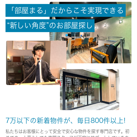
「
部
屋
ま
る
」
だ
か
ら
こ
そ
実
現
で
き
る
償却/敷引
-/-
“
新
し
い
角
度
”
の
お
部
屋
探
し
権利金/雑費
-/-
総戸数
8戸
現状/入居可能日
居住中/2026-09月下旬
駐車場/料金
-/-
7万以下の新着物件が、毎日800件以上!
保険加入/料金
私たちはお客様にとって安全で安心な物件を探す専門店です。初