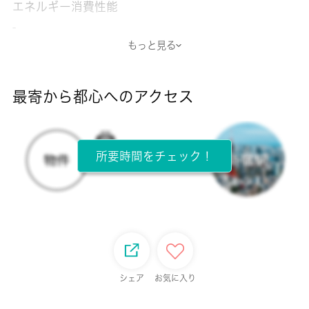
エネルギー消費性能
-
もっと見る
断熱性能
-
最寄から都心へのアクセス
目安光熱費
-
所要時間をチェック！
所在階
1階 / 2階建
面積
19.87㎡
保証金
シェア
お気に入り
-