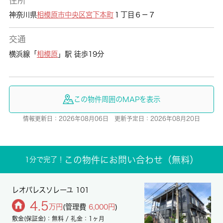
住所
神奈川県
相模原市中央区
宮下本町
１丁目６－７
交通
横浜線「
相模原
」駅 徒歩19分
この物件周囲のMAPを表示
情報更新日：2026年08月06日 更新予定日：2026年08月20日
この物件にお問い合わせ（無料）
1分で完了！
レオパレスソレーユ 101
4.5
万円
(管理費
6,000円
)
敷金(保証金)：無料 / 礼金：1ヶ月