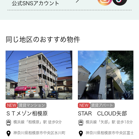
公式SNSアカウント
浴室乾燥機付きの物件なので、乾燥機で浴室を乾燥させることが
できるのでカビの繁殖を防ぐことに役立ちます。直接会わずにイ
ンターホン越しに来訪者を確認できるので、トラブルを事前に回
避しやすくなります。駐輪場付きのアパートです。 城南コミュ
ニティは、相模原市中央区でこれまで沢山のお客様に満足してい
同じ地区のおすすめ物件
ただけるよう、お部屋探しをしてきました。お部屋探しを全力で
サポート致しますので、まずはご連絡ください。
NEW
賃貸マンション
NEW
賃貸アパート
ＳＴメゾン相模原
STAR CLOUD矢部
横浜線「
相模原
」駅 徒歩9分
横浜線「
矢部
」駅 徒歩18分
神奈川県相模原市中央区氷川町