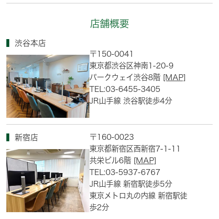
店舗概要
渋谷本店
〒150-0041
東京都渋谷区神南1-20-9
パークウェイ渋谷8階
[MAP]
TEL:03-6455-3405
JR山手線 渋谷駅徒歩4分
〒160-0023
新宿店
東京都新宿区西新宿7-1-11
共栄ビル6階
[MAP]
TEL:03-5937-6767
JR山手線 新宿駅徒歩5分
東京メトロ丸の内線 新宿駅徒
歩2分