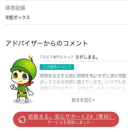
建物設備
宅配ボックス
アドバイザーからのコメント
さがしまる。
7万以下専門スタッフ
この物件について
荷物を注文する時に時間を気にせずに済む宅配
ボックスを共用部に備えています。いつでも洗
濯物を干せるので、日中は忙しいという人にも
おすすめの浴室乾燥機を設置しています。知ら
続きを読む
ない人が来た時でも玄関を開ける必要がなくな
るTVインターホンが付いております。住みや
すい環境が嬉しい賃貸物件です。今や必需品と
部屋まる。安心サポート24（無料）
もなったネット。こちらはインターネット有り
サービスを開始しました！
物件です。快適な生活を送ることのできる、エ
アコン付きの物件です。アパートタイプのお部