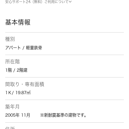
安心サポート24（無料）ご利用について
屋です。 城南コミュニティでは、お客様に満
足していただけるお部屋のご提供を心掛けてお
ります。相模原市中央区へお引っ越しなら、ま
基本情報
ずはお気軽にお問い合わせください。
種別
アパート / 軽量鉄骨
所在階
1階 / 2階建
間取り・専有面積
1Ｋ/ 19.87㎡
築年月
2005年 11月
※新耐震基準の建物です。