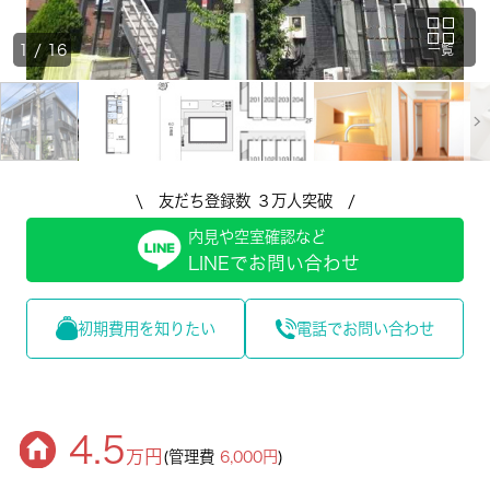
1
/
16
一覧
\ 友だち登録数 ３万人突破 /
内見や空室確認など
LINEでお問い合わせ
初期費用を知りたい
電話でお問い合わせ
4.5
万円
(管理費
6,000円
)