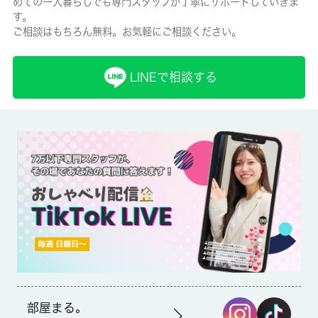
めての一人暮らしでも専門スタッフが丁寧にサポートしていきま
有/26680円
す。
ご相談はもちろん無料。お気軽にご相談ください。
保険名/保険期間
-/2年
LINEで相談する
保証人代行
必加入
保証会社詳細
保証会社の利用 利用料の100％～120％
賃貸区分/契約期間
一般/-
取引形態
仲介
部屋まる。
備考