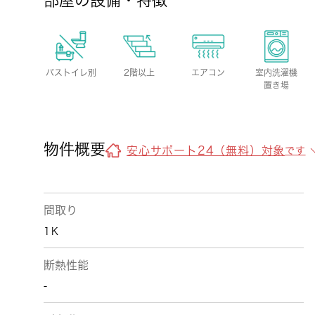
部屋の設備・特徴
バストイレ別
2階以上
エアコン
室内洗濯機
置き場
物件概要
安心サポート24（無料）対象
です
間取り
1Ｋ
断熱性能
-