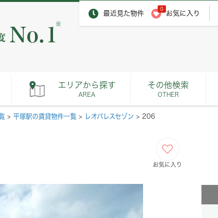
0
最近見た物件
お気に入り
※
エリアから探す
その他検索
AREA
OTHER
覧
>
平塚駅の賃貸物件一覧
>
レオパレスセゾン
>
206
お気に入り