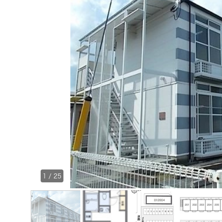
1
/
25