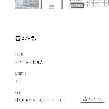
基本情報
種別
アパート / 鉄骨造
間取り
1Ｋ
住所
地図を見る
神奈川県
平塚市
河内
２－５－２５