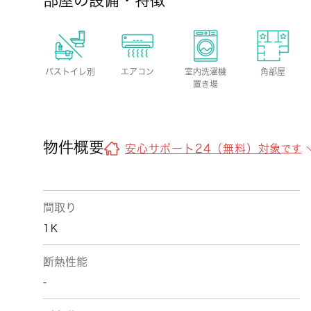
部屋の設備・特徴
バストイレ別
エアコン
室内洗濯機
角部屋
置き場
物件概要
安心サポート24（無料）対象
です
間取り
1Ｋ
断熱性能
-