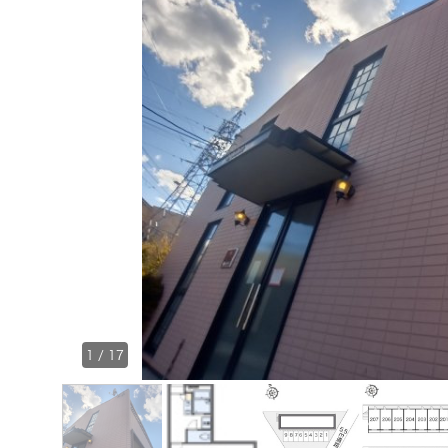
1
/
17