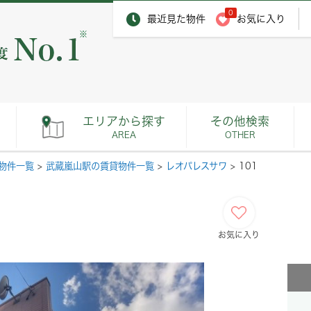
0
最近見た物件
お気に入り
※
エリアから探す
その他検索
AREA
OTHER
物件一覧
>
武蔵嵐山駅の賃貸物件一覧
>
レオパレスサワ
>
101
お気に入り