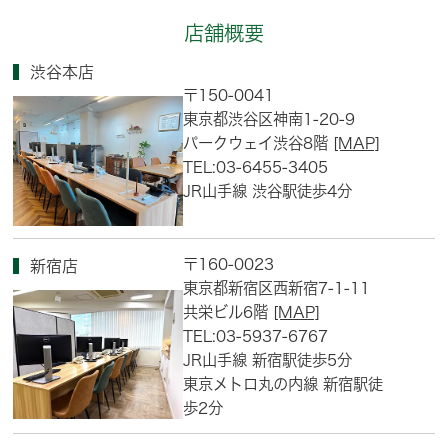
店舗概要
渋谷本店
〒150-0041
東京都渋谷区神南1-20-9
パークウェイ渋谷8階
[MAP]
TEL:03-6455-3405
JR山手線 渋谷駅徒歩4分
〒160-0023
新宿店
東京都新宿区西新宿7-1-11
共栄ビル6階
[MAP]
TEL:03-5937-6767
JR山手線 新宿駅徒歩5分
東京メトロ丸の内線 新宿駅徒
歩2分