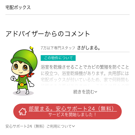
宅配ボックス
アドバイザーからのコメント
さがしまる。
7万以下専門スタッフ
この物件について
浴室を乾燥させることでカビの繁殖を防ぐこと
に役立つ、浴室乾燥機があります。共用部には
宅配ボックスが付いているため、家で何時間も
待機する必要がありません。こちらは月々の家
続きを読む
賃が7万円の物件です。駐輪場付きのマンショ
ンです。バルコニー付きのマンションで、用途
に合わせて活用できます。エアコンが設置され
部屋まる。安心サポート24（無料）
ている物件です。より多くの不動産情報をお求
サービスを開始しました！
めなら、まずは 城南コミュニティまでご連絡
ください。当社では、本厚木を中心に多種多様
安心サポート24（無料）ご利用について
な不動産情報を取り扱っております。