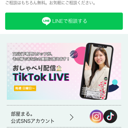
ご相談はもちろん無料。お気軽にご相談ください。
保険名/保険期間
-/2年
LINEで相談する
保証人代行
必加入
保証会社詳細
保証会社の利用 利用料の100％～120％
賃貸区分/契約期間
一般/-
取引形態
仲介
部屋まる。
備考
公式SNSアカウント
浴室や洗濯物からスピーディーに湿気を除去してカビを防げる、