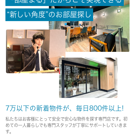
-/-
“
新
し
い
角
度
”
の
お
部
屋
探
し
権利金/雑費
-/-
総戸数
24戸
現状/入居可能日
空家/即時
駐車場/料金
-/-
7万以下の新着物件が、毎日800件以上!
保険加入/料金
私たちはお客様にとって安全で安心な物件を探す専門店です。初
めての一人暮らしでも専門スタッフが丁寧にサポートしていきま
有/26680円
す。