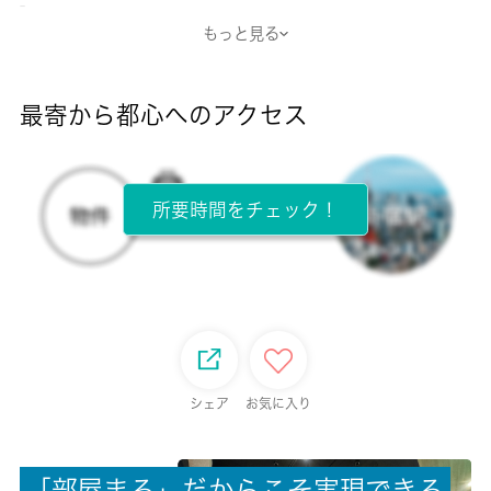
-
もっと見る
断熱性能
-
最寄から都心へのアクセス
目安光熱費
-
所要時間をチェック！
所在階
3階 / 3階建
面積
19.87㎡
保証金
シェア
お気に入り
-
「
部
屋
ま
る
」
だ
か
ら
こ
そ
実
現
で
き
る
償却/敷引