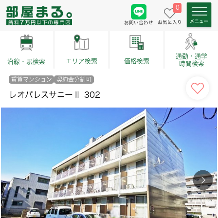
0
お気に入り
お問い合わせ
通勤・通学
価格検索
エリア検索
沿線・駅検索
時間検索
賃貸マンション
契約金分割可
レオパレスサニーⅡ 302