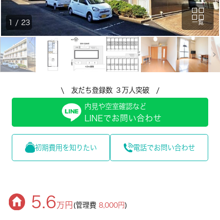
1
/
23
一覧
\ 友だち登録数 ３万人突破 /
内見や空室確認など
LINEでお問い合わせ
初期費用を知りたい
電話でお問い合わせ
5.6
万円
(管理費
8,000円
)