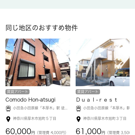
浴室乾燥機が付いています。共用部には宅配ボックスを設置して
いるため、家で何時間も待機する必要がありません。多くの方に
ご好評をいただいている、清潔感のある賃貸物件です。南西側が
道路に面したマンションです。本厚木の近くでお住まいをお探し
同じ地区のおすすめ物件
なら 城南コミュニティにご連絡ください。設備が充実したお住
まいの情報をご提供いたします。
賃貸アパート
賃貸アパート
Comodo Hon-atsugi
Ｄｕａｌ-ｒｅｓｔ
小田急小田原線「
本厚木
」駅 徒歩13分
小田急小田原線「
本厚木
」駅 徒歩13
神奈川県厚木市旭町５丁目
神奈川県厚木市旭町３丁目
60,000
61,000
円
（管理費 4,000円）
円
（管理費 3,500