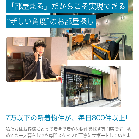
「
部
屋
ま
る
」
だ
か
ら
こ
そ
実
現
で
き
る
償却/敷引
-/-
“
新
し
い
角
度
”
の
お
部
屋
探
し
権利金/雑費
-/-
総戸数
18戸
現状/入居可能日
居住中/即時
駐車場/料金
-/-
7万以下の新着物件が、毎日800件以上!
保険加入/料金
私たちはお客様にとって安全で安心な物件を探す専門店です。初
めての一人暮らしでも専門スタッフが丁寧にサポートしていきま
有/26680円