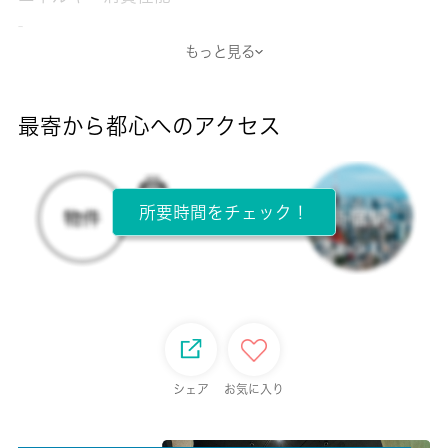
-
もっと見る
断熱性能
-
最寄から都心へのアクセス
目安光熱費
-
所要時間をチェック！
所在階
1階 / 3階建
面積
19.87㎡
保証金
シェア
お気に入り
-