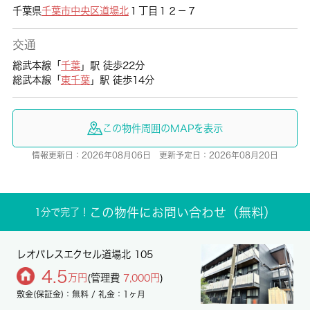
千葉県
千葉市中央区
道場北
１丁目１２－７
交通
総武本線「
千葉
」駅 徒歩22分
総武本線「
東千葉
」駅 徒歩14分
この物件周囲のMAPを表示
情報更新日：2026年08月06日 更新予定日：2026年08月20日
この物件にお問い合わせ（無料）
1分で完了！
レオパレスエクセル道場北 105
4.5
万円
(管理費
7,000円
)
敷金(保証金)：無料 / 礼金：1ヶ月