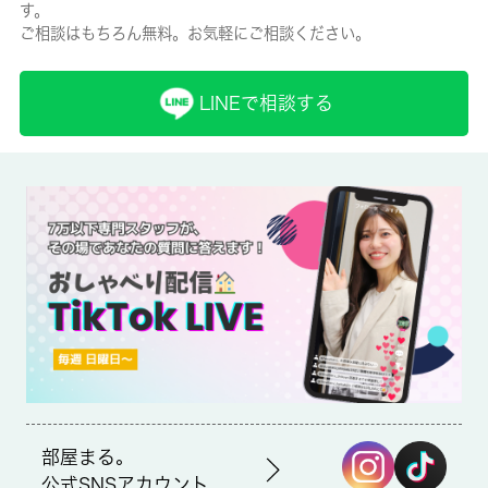
す。
ご相談はもちろん無料。お気軽にご相談ください。
保険名/保険期間
-/2年
LINEで相談する
保証人代行
必加入
保証会社詳細
保証会社の利用 利用料の100％～120％
賃貸区分/契約期間
一般/-
取引形態
仲介
部屋まる。
備考
公式SNSアカウント