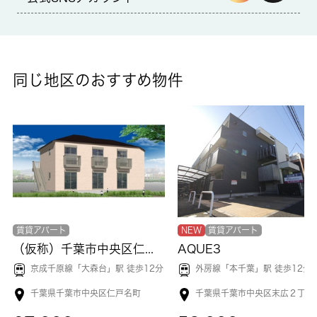
宅配業者に家まで上がってきて欲しくないと思っている人でも、
宅配ボックスがあるので防犯上の安全が確保できます。浴室は湿
気が多くカビが増殖しやすいですが、この物件は浴室乾燥機がつ
いているので、カビの増殖を抑えることができます。交通アクセ
スの充実した住まいをお求めなら、千葉周辺でお部屋探しをして
同じ地区のおすすめ物件
はいかがでしょう。きっとお客様のライフスタイルに合った暮ら
しが可能です。
賃貸アパート
NEW
賃貸アパート
（仮称）千葉市中央区仁戸名町
AQUE3
京成千原線「
大森台
」駅 徒歩12分
外房線「
本千葉
」駅 徒歩12分
千葉県千葉市中央区仁戸名町
千葉県千葉市中央区末広２丁目