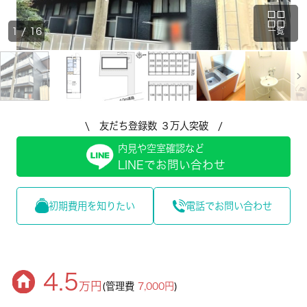
1
/
16
一覧
\ 友だち登録数 ３万人突破 /
内見や空室確認など
LINEでお問い合わせ
初期費用を知りたい
電話でお問い合わせ
4.5
万円
(管理費
7,000円
)