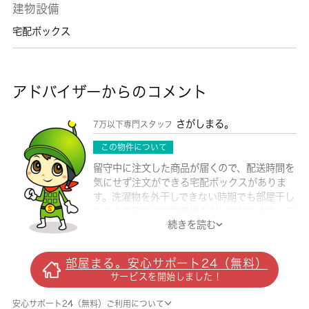
建物設備
宅配ボックス
アドバイザーからのコメント
さがしまる。
7万以下専門スタッフ
この物件について
留守中に注文した商品が届くので、配送時間を
気にせず注文ができる宅配ボックスがありま
す。洗濯物を外干しできない時期でも部屋干し
しなくて済む浴室乾燥機が付いております。フ
続きを読む
リーレント1ヶ月有効。バストイレ別のマンシ
ョンです。こちらの物件はマンションです。快
適な暮らしには、キッチンは欠かせませんよ
部屋まる。安心サポート24（無料）
ね。千葉市中央区エリアで生活を始める予定な
サービスを開始しました！
ら、千葉近くのお住まいを探してみませんか。
その際は是非 城南コミュニティをご利用下さ
安心サポート24（無料）ご利用について