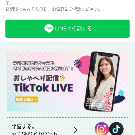
す。
ご相談はもちろん無料。お気軽にご相談ください。
保険名/保険期間
-/2年
LINEで相談する
保証人代行
必加入
保証会社詳細
保証会社の利用 利用料の100％～120％
賃貸区分/契約期間
一般/-
取引形態
仲介
部屋まる。
備考
公式SNSアカウント