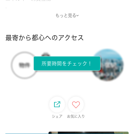
-
もっと見る
断熱性能
-
最寄から都心へのアクセス
目安光熱費
-
所要時間をチェック！
所在階
2階 / 2階建
面積
26.08㎡
保証金
シェア
お気に入り
-