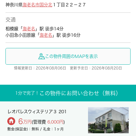
神奈川県
海老名市
国分北
１丁目２２－２７
交通
相模線「
海老名
」駅 徒歩14分
小田急小田原線「
海老名
」駅 徒歩16分
この物件周囲のMAPを表示
情報更新日：2026年08月06日 更新予定日：2026年08月20日
この物件にお問い合わせ（無料）
1分で完了！
レオパレスウィステリア３ 201
6
万円
(管理費
6,000円
)
敷金(保証金)：無料 / 礼金：1ヶ月