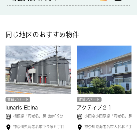
共用部には宅配ボックスを備え付けているため、対面で荷物を受
け取る必要がありません。雨の日で濡れた上着や傘もすぐに乾燥
できる、浴室乾燥機を備え付けております。バストイレ別なので
浴室のスペースを広く使えます。新しい日々を送るにふさわし
い、きれいな室内です。海老名市の住まい探しをお手伝いしま
同じ地区のおすすめ物件
す。 城南コミュニティがお客様に合った住まいをご紹介いたし
ますので、まずはお気軽にお問い合わせ下さい。
賃貸アパート
賃貸アパート
lunaris Ebina
アクティブ２１
相模線「
海老名
」駅 徒歩19分
小田急小田原線「
海老名
」駅 徒歩22
神奈川県海老名市下今泉５丁目
神奈川県海老名市大谷北２丁目