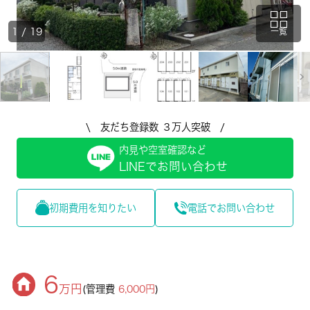
1
/
19
一覧
\ 友だち登録数 ３万人突破 /
内見や空室確認など
LINEでお問い合わせ
初期費用を知りたい
電話でお問い合わせ
6
万円
(管理費
6,000円
)