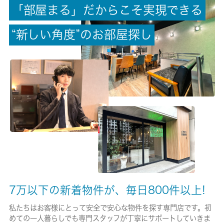
「
部
屋
ま
る
」
だ
か
ら
こ
そ
実
現
で
き
る
償却/敷引
-/-
“
新
し
い
角
度
”
の
お
部
屋
探
し
権利金/雑費
-/-
総戸数
8戸
現状/入居可能日
空家/即時
駐車場/料金
-/-
7万以下の新着物件が、毎日800件以上!
保険加入/料金
私たちはお客様にとって安全で安心な物件を探す専門店です。初
めての一人暮らしでも専門スタッフが丁寧にサポートしていきま
有/26680円