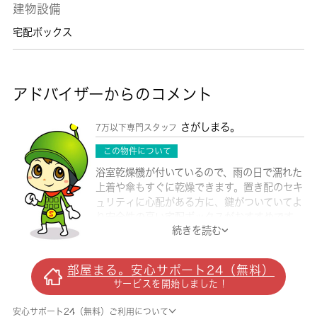
建物設備
宅配ボックス
アドバイザーからのコメント
さがしまる。
7万以下専門スタッフ
この物件について
浴室乾燥機が付いているので、雨の日で濡れた
上着や傘もすぐに乾燥できます。置き配のセキ
ュリティに心配がある方に、鍵がついていてよ
り安全性の高い宅配ボックスがおすすめです。
続きを読む
バストイレ別なので浴室のスペースを広く使え
ます。この物件はCATV対応のため利用手続き
もスムーズに行えます。過ごしやすい環境を実
部屋まる。安心サポート24（無料）
現する、エアコン付きの物件です。ネット回線
サービスを開始しました！
がある物件です。海老名市エリアにある賃貸情
報のことなら、地域に密着した当社へお任せ下
安心サポート24（無料）ご利用について