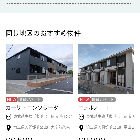
浴室や洗濯物からスピーディーに湿気を除去してカビの発生を防
げる、浴室乾燥機が付いています。知らない人が来た時でも玄関
を開ける必要がなくなるTVインターホンを備えております。住み
やすい環境が嬉しい賃貸物件です。こちらの物件はアパートで
す。 城南コミュニティは住まい探しを通して、お客様のお悩み
同じ地区のおすすめ物件
を解決して参りました。入間郡毛呂山町地域の不動産情報をお求
めなら是非ご利用ください。
NEW
賃貸アパート
NEW
賃貸アパート
カーサ・コンソラータ
エテルノ Ⅱ
東武越生線「
東毛呂
」駅 徒歩12分
東武越生線「
東毛呂
」駅 徒歩6
埼玉県入間郡毛呂山町大字前久保
埼玉県入間郡毛呂山町平山２丁