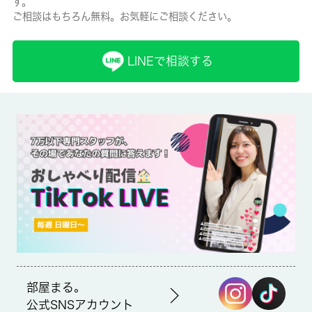
す。
ご相談はもちろん無料。お気軽にご相談ください。
保険名/保険期間
-/2年
LINEで相談する
保証人代行
必加入
保証会社詳細
保証会社の利用 利用料の100％～120％
賃貸区分/契約期間
一般/-
取引形態
仲介
部屋まる。
備考
公式SNSアカウント