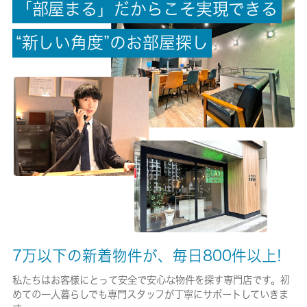
「
部
屋
ま
る
」
だ
か
ら
こ
そ
実
現
で
き
る
償却/敷引
-/-
“
新
し
い
角
度
”
の
お
部
屋
探
し
権利金/雑費
-/-
総戸数
18戸
現状/入居可能日
空家/即時
駐車場/料金
空有/6600円
7万以下の新着物件が、毎日800件以上!
保険加入/料金
私たちはお客様にとって安全で安心な物件を探す専門店です。初
めての一人暮らしでも専門スタッフが丁寧にサポートしていきま
有/26680円