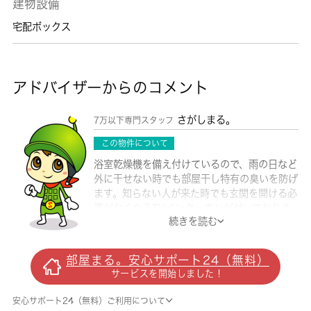
建物設備
宅配ボックス
アドバイザーからのコメント
さがしまる。
7万以下専門スタッフ
この物件について
浴室乾燥機を備え付けているので、雨の日など
外に干せない時でも部屋干し特有の臭いを防げ
ます。知らない人が来た時でも玄関を開ける必
要がなくなるTVインターホンが付いておりま
続きを読む
す。住む人のことも考えられている満足度の高
いアパートです。入居日指定が令和8年7月の
物件です。ネットの回線工事が済んでいるので
部屋まる。安心サポート24（無料）
すぐにパソコンが使えます。エアコン付きのア
サービスを開始しました！
パートなので、快適に生活できます。住まい探
しは 城南コミュニティで。当社では入間郡毛
安心サポート24（無料）ご利用について
呂山町の賃貸情報を扱っておりますので、住ま