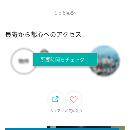
-
もっと見る
断熱性能
-
最寄から都心へのアクセス
目安光熱費
-
所要時間をチェック！
所在階
2階 / 2階建
面積
30.84㎡
保証金
シェア
お気に入り
-