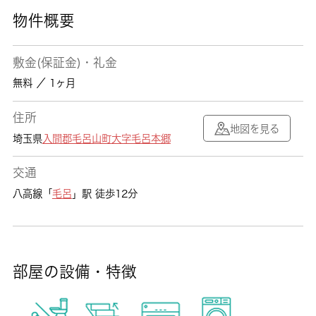
物件概要
敷金(保証金)・礼金
無料 ／ 1ヶ月
住所
地図を見る
埼玉県
入間郡毛呂山町
大字毛呂本郷
交通
八高線「
毛呂
」駅 徒歩12分
部屋の設備・特徴