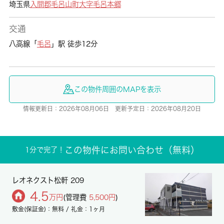
埼玉県
入間郡毛呂山町
大字毛呂本郷
交通
八高線「
毛呂
」駅 徒歩12分
この物件周囲のMAPを表示
情報更新日：2026年08月06日 更新予定日：2026年08月20日
この物件にお問い合わせ（無料）
1分で完了！
レオネクスト松軒 209
4.5
万円
(管理費
5,500円
)
敷金(保証金)：無料 / 礼金：1ヶ月