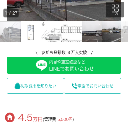
1
/
27
一覧
\ 友だち登録数 ３万人突破 /
内見や空室確認など
LINEでお問い合わせ
初期費用を知りたい
電話でお問い合わせ
4.5
万円
(管理費
5,500円
)