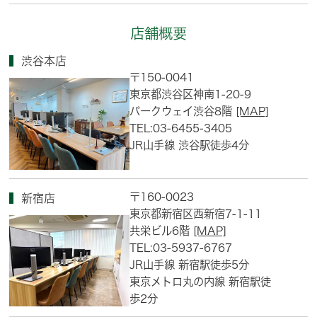
店舗概要
渋谷本店
〒150-0041
東京都渋谷区神南1-20-9
パークウェイ渋谷8階
[MAP]
TEL:03-6455-3405
JR山手線 渋谷駅徒歩4分
〒160-0023
新宿店
東京都新宿区西新宿7-1-11
共栄ビル6階
[MAP]
TEL:03-5937-6767
JR山手線 新宿駅徒歩5分
東京メトロ丸の内線 新宿駅徒
歩2分