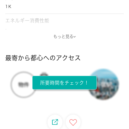
1Ｋ
エネルギー消費性能
-
もっと見る
断熱性能
-
最寄から都心へのアクセス
目安光熱費
-
所要時間をチェック！
所在階
2階 / 2階建
面積
35.16㎡