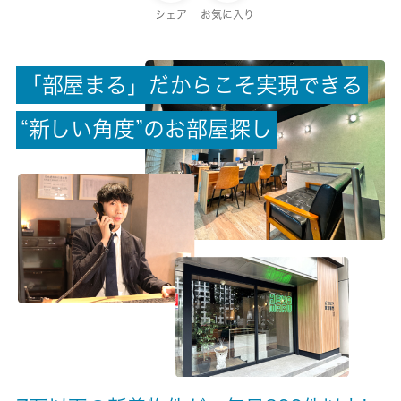
保証金
シェア
お気に入り
-
「
部
屋
ま
る
」
だ
か
ら
こ
そ
実
現
で
き
る
償却/敷引
-/-
“
新
し
い
角
度
”
の
お
部
屋
探
し
権利金/雑費
-/-
総戸数
8戸
現状/入居可能日
空家/即時
駐車場/料金
-/-