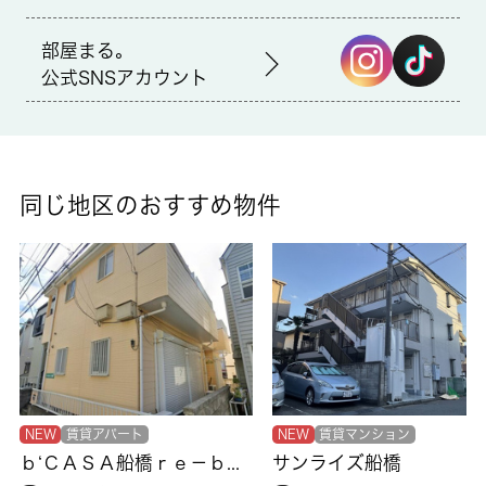
仲介
部屋まる。
備考
公式SNSアカウント
来訪者の顔が確認できる、安心のTVインターホン付きです。室内
設備は浴室乾燥機・洗面所独立などが揃っており、とても充実し
ています。駐輪場付きのアパートです。フリーレント1ヶ月なの
で、お安く住み始められます。追い焚き機能付きのお風呂です。
こちら馬込沢近くに立地する賃貸住宅でなら、きっとあなたの希
同じ地区のおすすめ物件
望しているライフスタイルを叶えることができるでしょう。
NEW
賃貸アパート
NEW
賃貸マンション
ｂ‘ＣＡＳＡ船橋ｒｅ－ｂｏｒｎ
サンライズ船橋