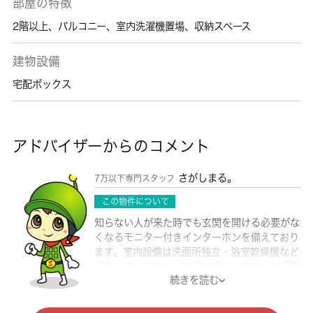
部屋の特徴
2階以上
、
バルコニー
、
室内洗濯機置場
、
収納スペース
建物設備
宅配ボックス
アドバイザーからのコメント
さがしまる。
7万以下専門スタッフ
この物件について
知らない人が来た時でも玄関を開ける必要がな
くなるモニター付きインターホンを備えており
ます。室内設備は洗面所独立・浴室乾燥機など
が揃っているので、快適に過ごしやすいお部屋
続きを読む
になります。火が出ない電気コンロをご利用い
ただけるアパートです。フリーレント1ヶ月有
効。新しい生活のスタートにおすすめなのが、