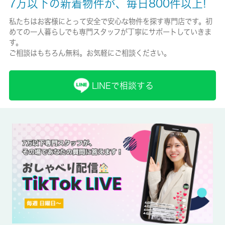
7万以下の新着物件が、毎日800件以上!
保険加入/料金
私たちはお客様にとって安全で安心な物件を探す専門店です。初
めての一人暮らしでも専門スタッフが丁寧にサポートしていきま
有/26680円
す。
ご相談はもちろん無料。お気軽にご相談ください。
保険名/保険期間
-/2年
LINEで相談する
保証人代行
必加入
保証会社詳細
保証会社の利用 利用料の100％～120％
賃貸区分/契約期間
一般/-
取引形態