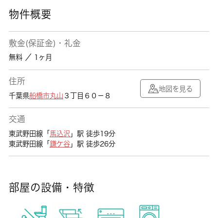
物件概要
敷金(保証金)・礼金
無料 ／ 1ヶ月
住所
地図を見る
千葉県
船橋市
丸山
３丁目６０－８
交通
東武野田線「
馬込沢
」駅 徒歩19分
東武野田線「
鎌ケ谷
」駅 徒歩26分
部屋の設備・特徴