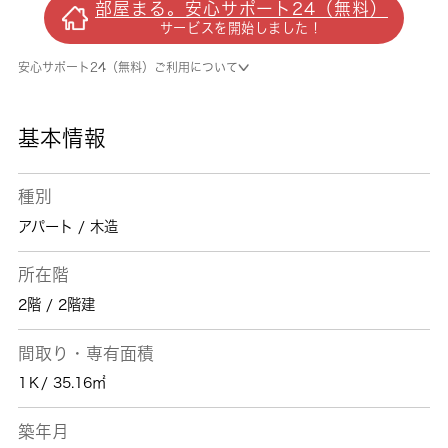
部屋まる。安心サポート24（無料）
こちらのアパートです。敷地内に居住者用の駐
サービスを開始しました！
輪場がある物件です。新しい土地で新しい生活
を。魅力的なお部屋を船橋市エリアの馬込沢近
安心サポート24（無料）ご利用について
で探しましょう。きっと素敵なお部屋が見つか
ります。
基本情報
種別
アパート / 木造
所在階
2階 / 2階建
間取り・専有面積
1Ｋ/ 35.16㎡
築年月