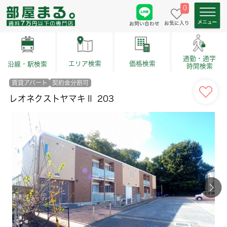
0
お気に入り
お問い合わせ
通勤・通学
価格検索
エリア検索
沿線・駅検索
時間検索
賃貸アパート
契約金分割可
レオネクストヤマキⅡ 203