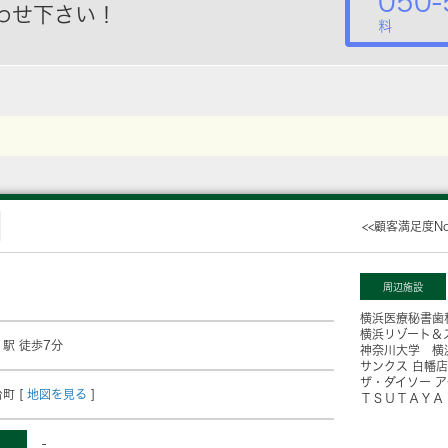
050-
わせ下さい！
料
<<顧客満足度N
周辺施設
横浜医療秘書歯
横浜リゾート＆
」駅 徒歩7分
神奈川大学 横
サンクス 白幡店
ザ・ダイソー 
町 [
地図を見る
]
ＴＳＵＴＡＹＡ
-