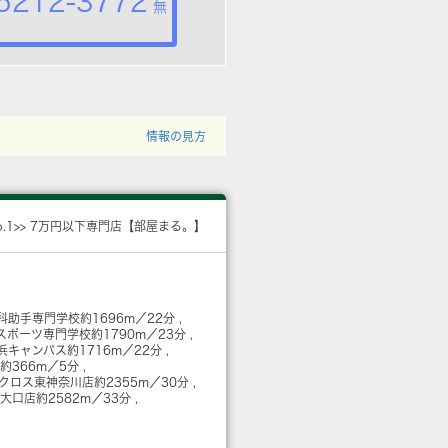
5212-3772
無
情報の見方
o.1>> 7万円以下専門店【部屋まる。】
科助手専門学校
約1696m／22分
スポーツ専門学校
約1790m／23分
浜キャンパス
約1716m／22分
約366m／5分
アクロス東神奈川店
約2355m／30分
 大口店
約2582m／33分