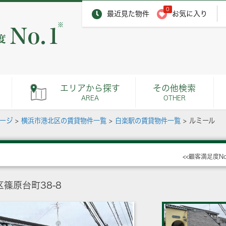
0
最近見た物件
お気に入り
※
エリアから探す
その他検索
AREA
OTHER
ページ
>
横浜市港北区の賃貸物件一覧
>
白楽駅の賃貸物件一覧
>
ルミール
<<顧客満足度N
篠原台町38-8