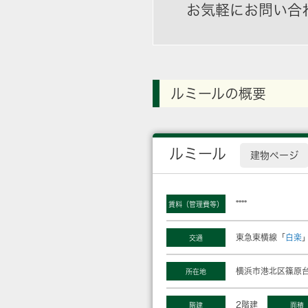
お気軽にお問い合
ルミールの概要
ルミール
建物ページ
****
賃料（管理費等）
東急東横線「
白楽
交通
横浜市港北区篠原台
所在地
2階建
階建
面積