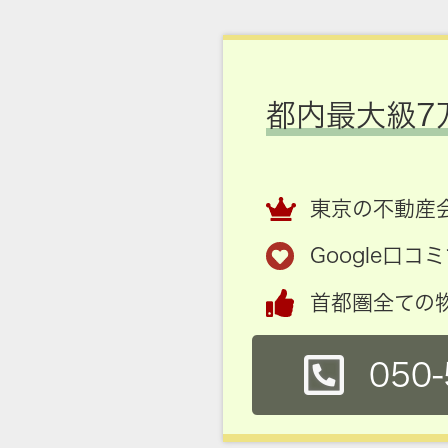
都内最大級7
東京の不動産会
Google口
首都圏全ての
050-