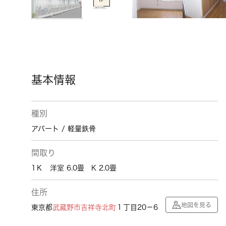
基本情報
種別
アパート / 軽量鉄骨
間取り
1Ｋ 洋室 6.0畳 K 2.0畳
住所
地図を見る
東京都
武蔵野市
吉祥寺北町
１丁目20－6