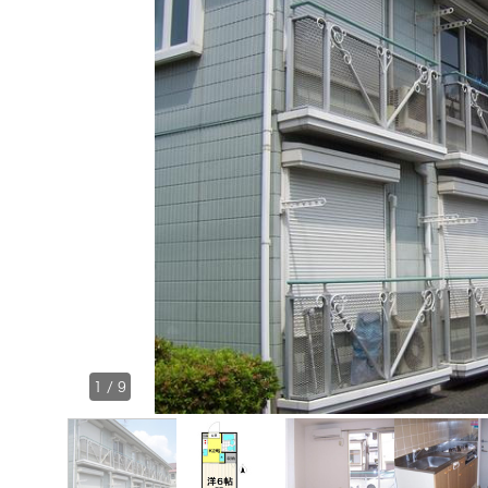
1
/
9