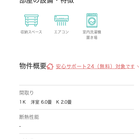
部屋の設備・特徴
収納スペース
エアコン
室内洗濯機
置き場
物件概要
安心サポート24（無料）対象
です
間取り
1Ｋ 洋室 6.0畳 K 2.0畳
断熱性能
-