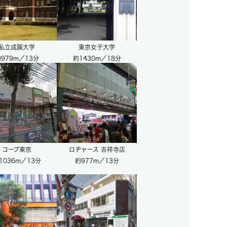
私立成蹊大学
東京女子大学
979m／13分
約1430m／18分
コープ東京
ロヂャース 吉祥寺店
1036m／13分
約977m／13分