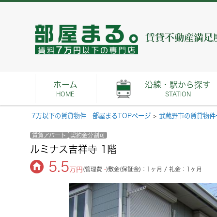
ホーム
沿線・駅から探す
HOME
STATION
7万以下の賃貸物件 部屋まるTOPページ
>
武蔵野市の賃貸物件
賃貸アパート
契約金分割可
ルミナス吉祥寺 1階
5.5
万円
(管理費
-
)
敷金(保証金)：1ヶ月 / 礼金：1ヶ月