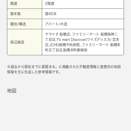
階建
2階建
築年数
築45年
種別/構造
アパート/木造
ヤマイチ 船橋店, ファミリーマート 船橋海神二
丁目店,Y's mart Discover(ワイズディスカ) 宮本
周辺施設
店,JCHO船橋中央病院, ファミリーマート 船橋本
町五丁目店,船橋本町郵便局
※過去から現在までに部屋まる。に掲載された不動産情報と提携先の地図
情報を元に生成した参考情報です。
地図