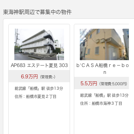
東海神駅周辺で募集中の物件
AP683 エステート夏見 303
ｂ‘ＣＡＳＡ船橋ｒｅ－ｂｏｒ
ｎ
6.9万円
（管理費:-）
5.5万円
（管理費:5,000円）
総武線「
船橋
」駅 徒歩13分
総武線「
船橋
」駅 徒歩13分
住所：船橋市夏見２丁目
住所：船橋市海神３丁目