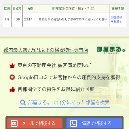
階層
間取り
面積
参考賃料
(管理費・敷金・礼金)
詳細情報
部屋情報
1階
1ＤＫ
23.14㎡
非公開 ※ご確認いたしますのでお問い合わせください
を見る >
都内最大級7万円以下の格安物件専門店
東京の不動産会社 顧客満足度No.1
Google口コミでお客様からの圧倒的支持を獲得
首都圏全ての物件をお得に紹介可能
部屋まる。で自分にあった部屋を検索
メールで相談する
電話で相談する