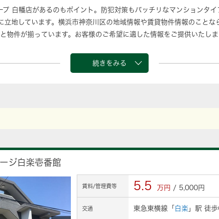
ープ 白幡店があるのもポイント。防犯対策もバッチリなマンションタイ
に立地しています。横浜市神奈川区の地域情報や賃貸物件情報のことな
と物件が揃っています。お客様のご希望に適した情報をご提供いたしま
続きをみる
ージ白楽壱番館
5.5
賃料/管理費等
万円
/ 5,000円
東急東横線「
白楽
」駅 徒歩
交通