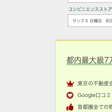
コンビニエンススト
サンクス 白幡店 約2
都内最大級7
東京の不動産会
Google口
首都圏全ての