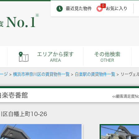
0
最近見た物件
お気に入り
※
エリアから探す
その他検索
AREA
OTHER
ページ
>
横浜市神奈川区の賃貸物件一覧
>
白楽駅の賃貸物件一覧
>
リーヴェ
白楽壱番館
<<顧客満足度N
区白幡上町10-26