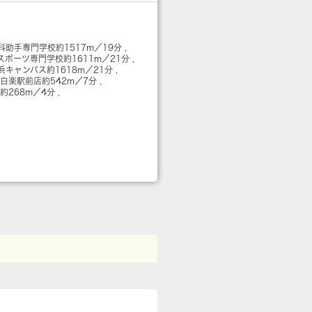
科助手専門学校
約1517m／19分
スポーツ専門学校
約1611m／21分
浜キャンパス
約1618m／21分
 白楽駅前店
約542m／7分
約268m／4分