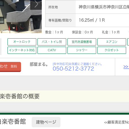
神奈川県横浜市神奈川区白幡
所在地
16.25㎡ / 1Ｒ
専有面積/間取り
敷金：
1ヶ月
保証金：
0ヶ月
礼金：
1ヶ月
オートロック
バス・トイレ別
室内洗濯機置場
エアコン
インターネット対応
CATV
シャワー
クロゼット
部屋まる。
[年中対応可]お気軽にご連絡ください。
>
わせ
無料
050-5212-3772
楽壱番館の概要
白楽壱番館
建物ページ
<<顧客満足度N