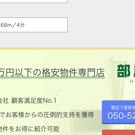
ア
68m／4分
万円以下の格安物件専門店
社 顧客満足度No.1
電話で最新
050-5
コミでお客様からの圧倒的支持を獲得
物件をお得に紹介可能