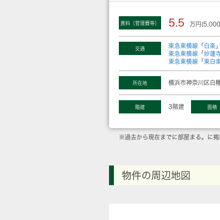
5.5
賃料（管理費等）
万円(5,00
東急東横線
「
白楽
交通
東急東横線
「
妙蓮
東急東横線
「
東白
横浜市神奈川区白幡
所在地
3階建
階建
面積
※過去から現在までに部屋まる。に掲
物件の周辺地図