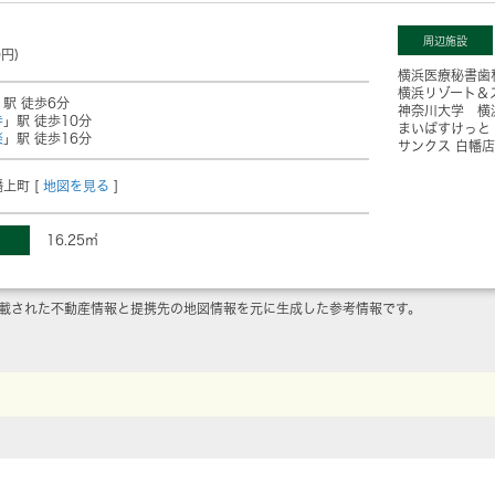
周辺施設
0円)
横浜医療秘書歯
横浜リゾート＆
」駅 徒歩6分
神奈川大学 横
寺
」駅 徒歩10分
まいばすけっと
楽
」駅 徒歩16分
サンクス 白幡店
上町 [
地図を見る
]
16.25㎡
載された不動産情報と提携先の地図情報を元に生成した参考情報です。