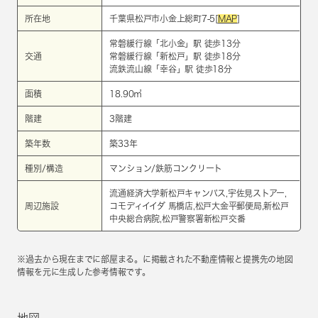
所在地
千葉県松戸市小金上総町7-5[
MAP
]
常磐緩行線
「
北小金
」駅 徒歩13分
交通
常磐緩行線
「
新松戸
」駅 徒歩18分
流鉄流山線
「
幸谷
」駅 徒歩18分
面積
18.90㎡
階建
3階建
築年数
築33年
種別/構造
マンション/鉄筋コンクリート
流通経済大学新松戸キャンパス,宇佐見ストアー,
周辺施設
コモディイイダ 馬橋店,松戸大金平郵便局,新松戸
中央総合病院,松戸警察署新松戸交番
※過去から現在までに部屋まる。に掲載された不動産情報と提携先の地図
情報を元に生成した参考情報です。
地図