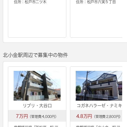
住所：松戸市二ツ木
住所：松戸市六実５丁目
北小金駅周辺で募集中の物件
リブリ・大谷口
コガネハラーゼ・ナミキ
7万円
4.8万円
（管理費:4,000円）
（管理費:2,800円）