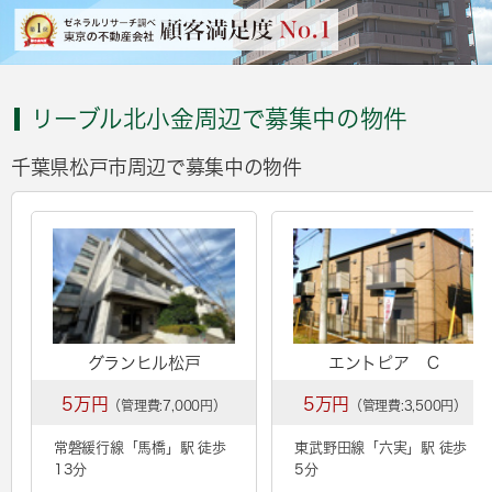
リーブル北小金周辺で募集中の物件
千葉県松戸市周辺で募集中の物件
グランヒル松戸
エントピア Ｃ
5万円
5万円
（管理費:7,000円）
（管理費:3,500円）
常磐緩行線「
馬橋
」駅 徒歩
東武野田線「
六実
」駅 徒歩
13分
5分