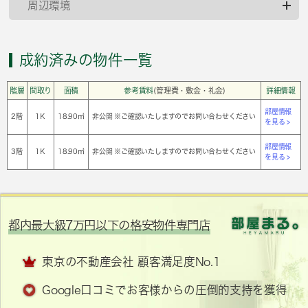
周辺環境
成約済みの物件一覧
階層
間取り
面積
参考賃料
(管理費・敷金・礼金)
詳細情報
部屋情報
2階
1Ｋ
18.90㎡
非公開 ※ご確認いたしますのでお問い合わせください
を見る >
部屋情報
3階
1Ｋ
18.90㎡
非公開 ※ご確認いたしますのでお問い合わせください
を見る >
都内最大級7万円以下の格安物件専門店
東京の不動産会社 顧客満足度No.1
Google口コミでお客様からの圧倒的支持を獲得