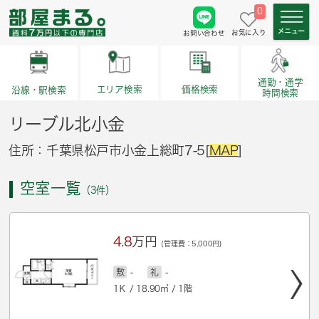
0
お気に入り
お問い合わせ
通勤・通学
価格検索
エリア検索
沿線・駅検索
時間検索
リーブル北小金
住所：千葉県松戸市小金上総町7-5[
MAP
]
空室一覧
（3件）
4.8
万円
(管理費：5,000円)
敷
-
礼
-
1Ｋ / 18.90㎡ / 1階