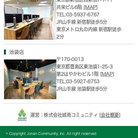
共栄ビル6階
[MAP]
TEL:03-5937-6767
JR山手線 新宿駅徒歩5分
東京メトロ丸の内線 新宿駅徒歩
2分
池袋店
〒170-0013
東京都豊島区東池袋1-25-3
第2はやかわビル1階
[MAP]
TEL:03-5927-8753
JR山手線 池袋駅徒歩5分
運営：株式会社城南コミュニティ [
会社概要
]
© Copyright Jonan Community, Inc. All right reserved.